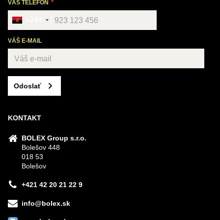
VÁŠ TELEFÓN
+244
VÁŠ E-MAIL
Odoslať
KONTAKT
BOLEX Group s.r.o.
Bolešov 448
018 53
Bolešov
+421 42 20 21 22 9
info@bolex.sk