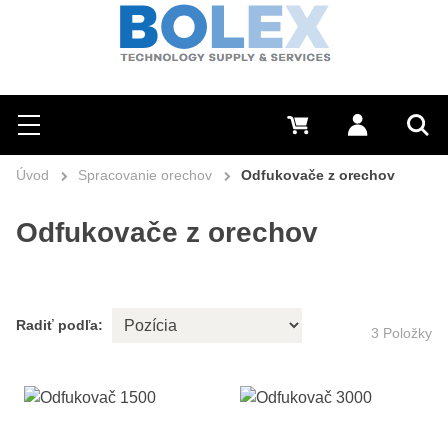
Hľadať
0 €
Prihlásiť sa
Menu
Vyh
Úvod
Spracovanie orechov
Odfukovače z orechov
Odfukovače z orechov
Radiť podľa:
3
Položky