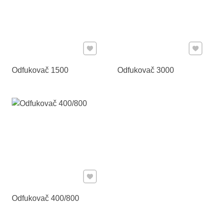
Pridať k Obľúbeným
Pridať 
Odfukovač 1500
Odfukovač 3000
Pridať k Obľúbeným
Odfukovač 400/800