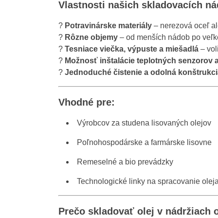
Vlastnosti našich skladovacích ná
?
Potravinárske materiály
– nerezová oceľ ale
?
Rôzne objemy
– od menších nádob po veľk
?
Tesniace viečka, výpuste a miešadlá
– vol
?️
Možnosť inštalácie teplotných senzorov 
?️
Jednoduché čistenie a odolná konštrukci
Vhodné pre:
Výrobcov za studena lisovaných olejov
Poľnohospodárske a farmárske lisovne
Remeselné a bio prevádzky
Technologické linky na spracovanie olej
Prečo skladovať olej v nádržiach