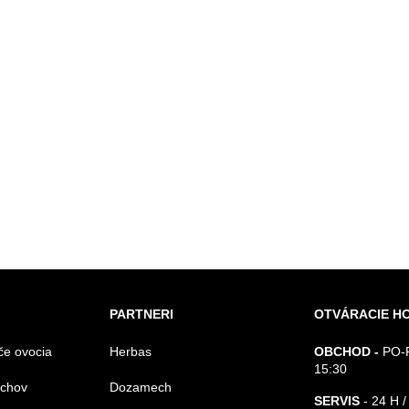
PARTNERI
OTVÁRACIE H
če ovocia
Herbas
OBCHOD -
PO-P
15:30
echov
Dozamech
SERVIS
- 24 H /