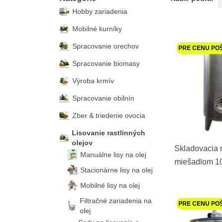
Hobby zariadenia
Mobilné kurníky
Spracovanie orechov
PRE CENU PO
Spracovanie biomasy
Výroba krmív
Spracovanie obilnín
Zber & triedenie ovocia
Lisovanie rastlinných
olejov
Skladovacia 
Manuálne lisy na olej
miešadlom 10
Stacionárne lisy na olej
Mobilné lisy na olej
Filtračné zariadenia na
PRE CENU PO
olej