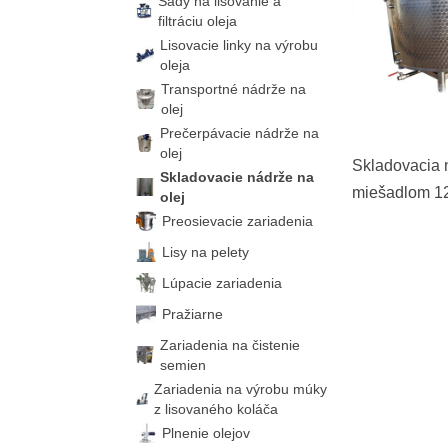
Sady na lisovanie a
filtráciu oleja
Lisovacie linky na výrobu
oleja
Transportné nádrže na
olej
Prečerpávacie nádrže na
olej
Skladovacia 
Skladovacie nádrže na
miešadlom 12
olej
Preosievacie zariadenia
Lisy na pelety
Lúpacie zariadenia
Pražiarne
Zariadenia na čistenie
semien
Zariadenia na výrobu múky
z lisovaného koláča
Plnenie olejov