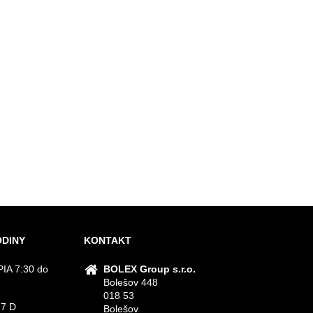
ODINY
KONTAKT
IA 7:30 do
BOLEX Group s.r.o.
Bolešov 448
018 53
 7 D
Bolešov