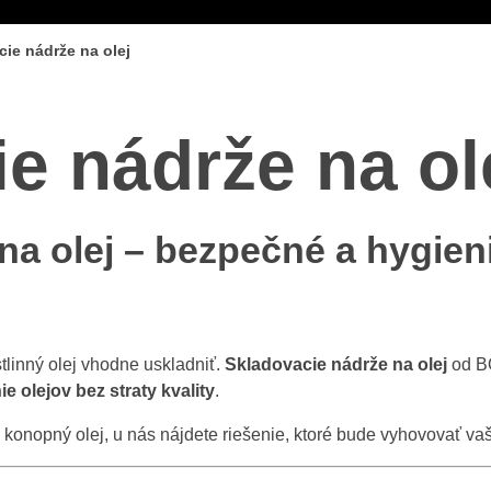
ie nádrže na olej
e nádrže na ol
na olej – bezpečné a hygie
stlinný olej vhodne uskladniť.
Skladovacie nádrže na olej
od BO
 olejov bez straty kvality
.
o konopný olej, u nás nájdete riešenie, ktoré bude vyhovovať va