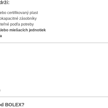
drží:
bo certifikovaný plast
okapacitné zásobníky
iteľné podľa potreby
alebo miešacích jednotiek
a
a
 od BOLEX?