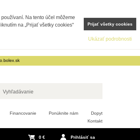
j používaní. Na tento účel môžeme
Prijať všetky cookies
iknutím na „Prijať všetky cookies“
Ukázať podrobnosti
o.bolex.sk
adať
Financovanie
Ponúknite nám
Dopyt
Kontakt
0 €
Prihlásiť sa