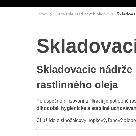
ÚVOD
Úvod
Lisovanie rastlinných olejov
Skladovac
Skladovaci
Skladovacie nádrže 
rastlinného oleja
Po úspešnom lisovaní a filtrácii je potrebné ra
dlhodobé, hygienické a stabilné uchovávanie
Či už ide o slnečnicový, repkový, ľanový aleb