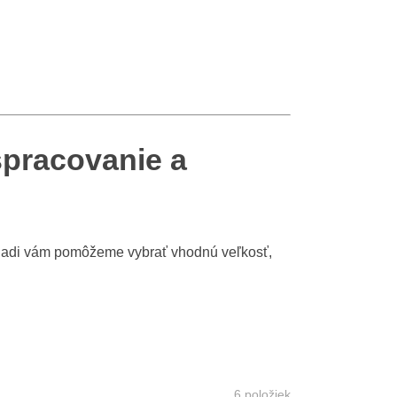
spracovanie a
 Radi vám pomôžeme vybrať vhodnú veľkosť,
6
položiek