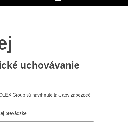
ej
nické uchovávanie
LEX Group sú navrhnuté tak, aby zabezpečili
šej prevádzke.