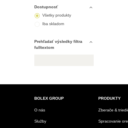
Dostupnosť
Všetky produkty
Iba skladom
Prehľadať výsledky filtra
fulltextom
BOLEX GROUP
PRODUKTY
O nás
Zberače & triedi
Služby
Spracovanie or