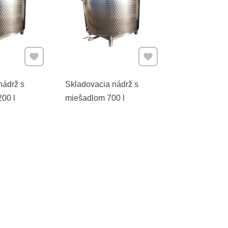
Pridať k Obľúbeným
Pridať k Obľúbeným
nádrž s
Skladovacia nádrž s
00 l
miešadlom 700 l