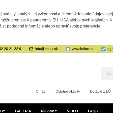
 stránky, analýzu jej výkonnosti a zhromažďovanie údajov o je
 môžu preniesť k partnerom v EÚ, USA alebo iných krajinách. Kl
ájsť podrobné informácie alebo upraviť svoje preferencie.
42 20 21 22 9
info@bolex.sk
www.bolex.sk
agr
Hľ
O nás
Ostatné aktivity
Dotácie z EÚ
ŽBY
GALÉRIA
NOVINKY
VIDEO
FAQS