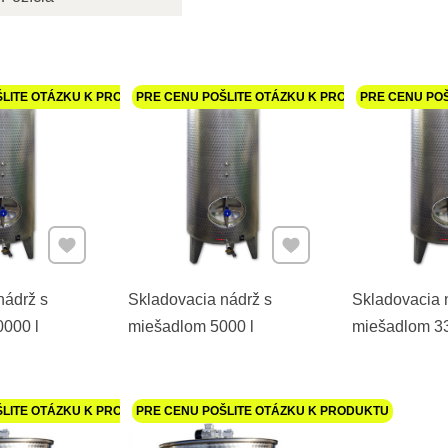
ŠLITE OTÁZKU K PRODUKTU
PRE CENU POŠLITE OTÁZKU K PRODUKTU
PRE CENU PO
Pridať k Obľúbeným
Pridať k Obľúbeným
nádrž s
Skladovacia nádrž s
Skladovacia 
000 l
miešadlom 5000 l
miešadlom 33
ŠLITE OTÁZKU K PRODUKTU
PRE CENU POŠLITE OTÁZKU K PRODUKTU