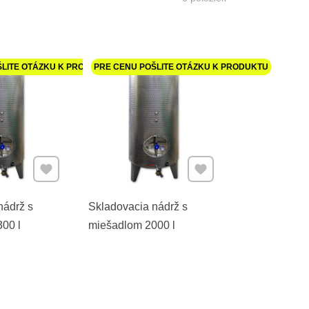
ŠLITE OTÁZKU K PRODUKTU
PRE CENU POŠLITE OTÁZKU K PRODUKTU
Pridať k Obľúbeným
Pridať k Obľúbeným
nádrž s
Skladovacia nádrž s
00 l
miešadlom 2000 l