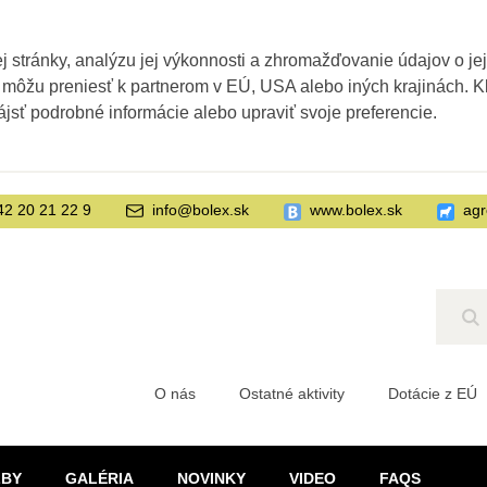
 stránky, analýzu jej výkonnosti a zhromažďovanie údajov o je
 môžu preniesť k partnerom v EÚ, USA alebo iných krajinách. Kl
ájsť podrobné informácie alebo upraviť svoje preferencie.
42 20 21 22 9
info@bolex.sk
www.bolex.sk
agr
Hľ
O nás
Ostatné aktivity
Dotácie z EÚ
ŽBY
GALÉRIA
NOVINKY
VIDEO
FAQS