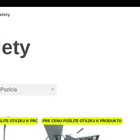
elety
lety
Pozícia
ŠLITE OTÁZKU K PRODUKTU
PRE CENU POŠLITE OTÁZKU K PRODUKTU