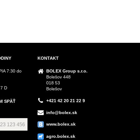
ODINY
KONTAKT
IA 7:30 do
BOLEX Group s.r.o.
Bolešov 448
018 53
 7 D
Bolešov
+421 42 20 21 22 9
M SPÄŤ
info@bolex.sk
www.bolex.sk
agro.bolex.sk