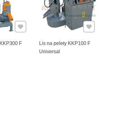
Pridať k Obľúbeným
Pridať k Obľúbeným
y KKP300 F
Lis na pelety KKP100 F
Universal