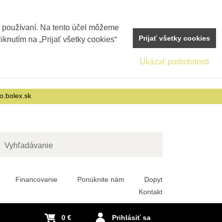
j používaní. Na tento účel môžeme
Prijať všetky cookies
iknutím na „Prijať všetky cookies“
Ukázať podrobnosti
o.bolex.sk
adať
Financovanie
Ponúknite nám
Dopyt
Kontakt
0 €
Prihlásiť sa