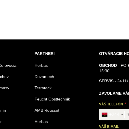
PARTNERI
OTVÁRACIE H
če ovocia
Herbas
OBCHOD -
PO-P
15:30
echov
Dozamech
SERVIS
- 24 H /
omasy
Terrateck
ZAVOLÁME VÁ
Feucht Obsttechnik
VÁŠ TELEFÓN
lnín
AMB Rousset
+244
ín
Herbas
VÁŠ E-MAIL