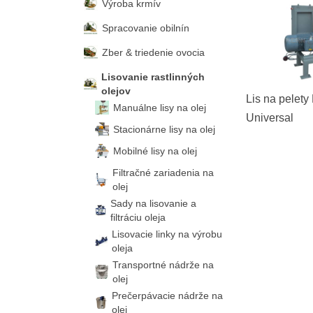
Výroba krmív
Spracovanie obilnín
Zber & triedenie ovocia
Lisovanie rastlinných
olejov
Lis na pelet
Manuálne lisy na olej
Universal
Stacionárne lisy na olej
Mobilné lisy na olej
Filtračné zariadenia na
olej
Sady na lisovanie a
filtráciu oleja
Lisovacie linky na výrobu
oleja
Transportné nádrže na
olej
Prečerpávacie nádrže na
olej