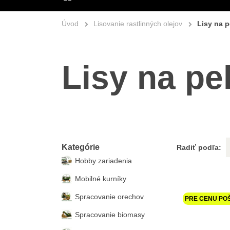
ÚVOD
Úvod
Lisovanie rastlinných olejov
Lisy na p
Lisy na pe
Kategórie
Radiť podľa:
Hobby zariadenia
Mobilné kurníky
Spracovanie orechov
PRE CENU PO
Spracovanie biomasy