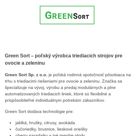
Green Sort – poľský výrobca triediacich strojov pre
ovocie a zeleninu
Green Sort Sp. z o.o.
je poľská rodinná spoločnosť pôsobiaca na
trhu s triediacimi riešeniami pre ovocie a zeleninu. Značka sa
špecializuje na vývoj, výrobu a predaj modulárnych a plne
automatizovaných triediacich liniek, ktoré sú flexibilné a
prispôsobiteľné individuálnym potrebám zákazníkov.
Green Sort dodáva technológie pre:
jablká, hrušky, citrusy, avokáda
čučoriedky, brusnice, lieskové oriešky
cherry paradajky a iné menšie plody