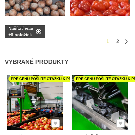
Načítať viac
+
8
položiek
1
2
Ďalš
VYBRANÉ PRODUKTY
PRE CENU POŠLITE OTÁZKU K PRODUKTU
PRE CENU POŠLITE OTÁZKU K 
Pridať k Obľúbeným
Pridať 