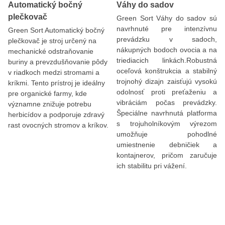
Automatický bočný
Váhy do sadov
plečkovač
Green Sort Váhy do sadov sú
navrhnuté pre intenzívnu
Green Sort Automatický bočný
prevádzku v sadoch,
plečkovač je stroj určený na
nákupných bodoch ovocia a na
mechanické odstraňovanie
triediacich linkách.Robustná
buriny a prevzdušňovanie pôdy
oceľová konštrukcia a stabilný
v riadkoch medzi stromami a
trojnohý dizajn zaisťujú vysokú
kríkmi. Tento prístroj je ideálny
odolnosť proti preťaženiu a
pre organické farmy, kde
vibráciám počas prevádzky.
významne znižuje potrebu
Špeciálne navrhnutá platforma
herbicídov a podporuje zdravý
s trojuholníkovým výrezom
rast ovocných stromov a kríkov.
umožňuje pohodlné
umiestnenie debničiek a
kontajnerov, pričom zaručuje
ich stabilitu pri vážení.