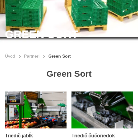
GREEN SORT
Úvod
Partneri
Green Sort
Green Sort
Triedič jabĺk
Triedič čučoriedok