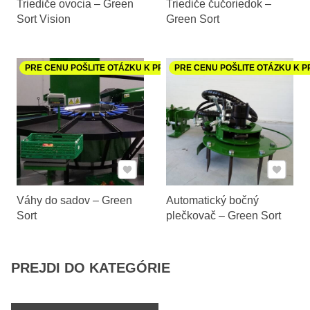
Triediče ovocia – Green
Triediče čučoriedok –
Sort Vision
Green Sort
PRE CENU POŠLITE OTÁZKU K PRODUKTU
PRE CENU POŠLITE OTÁZKU K 
Pridať k Obľúbeným
Pridať 
Váhy do sadov – Green
Automatický bočný
Sort
plečkovač – Green Sort
PREJDI DO KATEGÓRIE