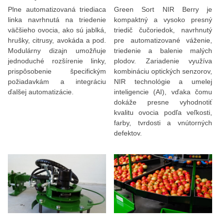
Plne automatizovaná triediaca
Green Sort NIR Berry je
linka navrhnutá na triedenie
kompaktný a vysoko presný
väčšieho ovocia, ako sú jablká,
triedič čučoriedok, navrhnutý
hrušky, citrusy, avokáda a pod.
pre automatizované váženie,
Modulárny dizajn umožňuje
triedenie a balenie malých
jednoduché rozšírenie linky,
plodov. Zariadenie využíva
prispôsobenie špecifickým
kombináciu optických senzorov,
požiadavkám a integráciu
NIR technológie a umelej
ďalšej automatizácie.
inteligencie (AI), vďaka čomu
dokáže presne vyhodnotiť
kvalitu ovocia podľa veľkosti,
farby, tvrdosti a vnútorných
defektov.