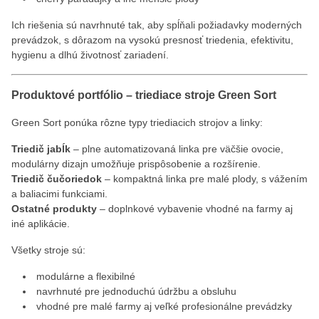
Ich riešenia sú navrhnuté tak, aby spĺňali požiadavky moderných
prevádzok, s dôrazom na vysokú presnosť triedenia, efektivitu,
hygienu a dlhú životnosť zariadení.
Produktové portfólio – triediace stroje Green Sort
Green Sort ponúka rôzne typy triediacich strojov a linky:
Triedič jabĺk
– plne automatizovaná linka pre väčšie ovocie,
modulárny dizajn umožňuje prispôsobenie a rozšírenie.
Triedič čučoriedok
– kompaktná linka pre malé plody, s vážením
a baliacimi funkciami.
Ostatné produkty
– doplnkové vybavenie vhodné na farmy aj
iné aplikácie.
Všetky stroje sú:
modulárne a flexibilné
navrhnuté pre jednoduchú údržbu a obsluhu
vhodné pre malé farmy aj veľké profesionálne prevádzky