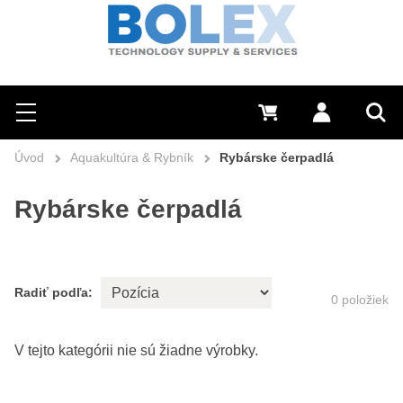
Hľadať
0 €
Prihlásiť sa
Menu
Vyh
Úvod
Aquakultúra & Rybník
Rybárske čerpadlá
Rybárske čerpadlá
Radiť podľa:
0
položiek