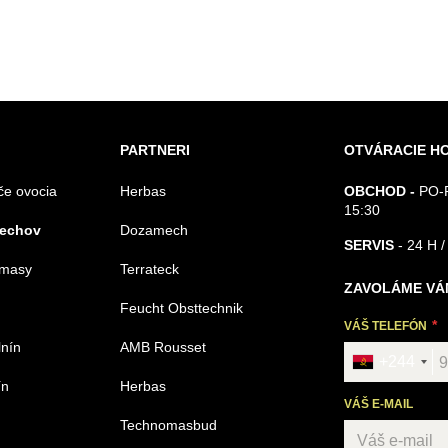
PARTNERI
OTVÁRACIE H
če ovocia
Herbas
OBCHOD -
PO-P
15:30
rechov
Dozamech
SERVIS
- 24 H /
omasy
Terrateck
ZAVOLÁME VÁ
Feucht Obsttechnik
VÁŠ TELEFÓN
lnín
AMB Rousset
+244
ín
Herbas
VÁŠ E-MAIL
Technomasbud