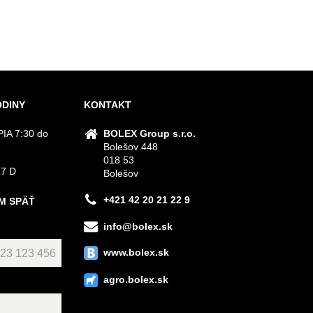
ODINY
KONTAKT
IA 7:30 do
BOLEX Group s.r.o.
Bolešov 448
018 53
 7 D
Bolešov
+421 42 20 21 22 9
M SPÄŤ
info@bolex.sk
www.bolex.sk
agro.bolex.sk