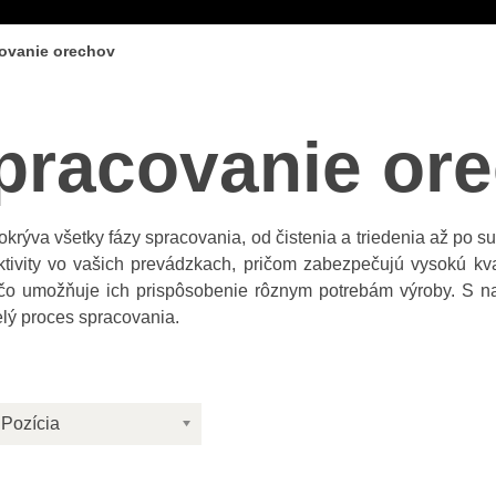
covanie orechov
spracovanie or
rýva všetky fázy spracovania, od čistenia a triedenia až po su
uktivity vo vašich prevádzkach, pričom zabezpečujú vysokú kv
é, čo umožňuje ich prispôsobenie rôznym potrebám výroby. S 
elý proces spracovania.
Pozícia