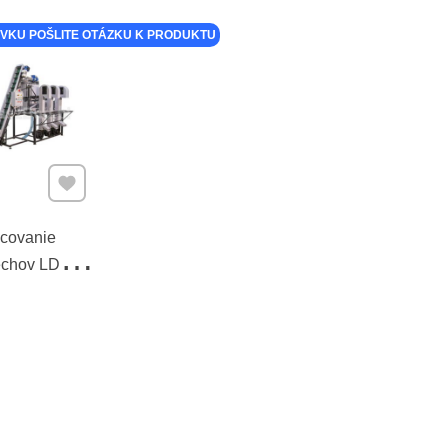
VKU POŠLITE OTÁZKU K PRODUKTU
Pridať k Obľúbeným
acovanie
echov LDO-