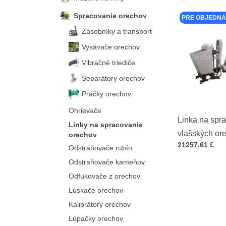
Spracovanie orechov
PRE OBJEDNÁ
Zásobníky a transport
Vysávače orechov
Vibračné triediče
Separátory orechov
Práčky orechov
Ohrievače
Linka na spr
Linky na spracovanie
vlašských or
orechov
Cena s DPH
21257,61 €
200
Odstraňovače rubín
Odstraňovače kameňov
Odfukovače z orechov
Lúskače orechov
Kalibrátory orechov
Lúpačky orechov