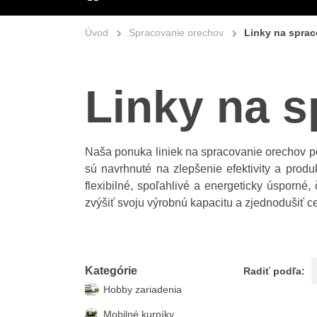
ÚVOD
Úvod
Spracovanie orechov
Linky na spra
Linky na 
Naša ponuka liniek na spracovanie orechov pok
sú navrhnuté na zlepšenie efektivity a prod
flexibilné, spoľahlivé a energeticky úsporn
zvýšiť svoju výrobnú kapacitu a zjednodušiť c
Kategórie
Radiť podľa:
Hobby zariadenia
Mobilné kurníky