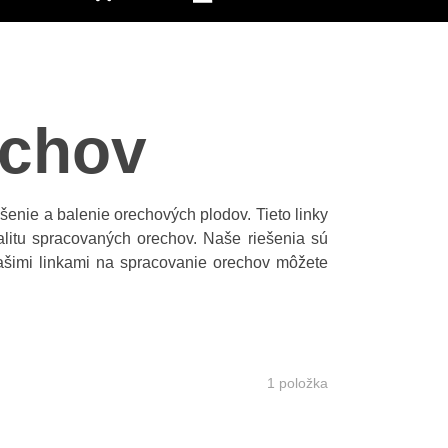
echov
šenie a balenie orechových plodov. Tieto linky
alitu spracovaných orechov. Naše riešenia sú
našimi linkami na spracovanie orechov môžete
1
položka