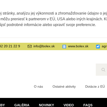
 stránky, analýzu jej výkonnosti a zhromažďovanie údajov o je
 môžu preniesť k partnerom v EÚ, USA alebo iných krajinách. Kl
ájsť podrobné informácie alebo upraviť svoje preferencie.
42 20 21 22 9
info@bolex.sk
www.bolex.sk
agr
Hľ
O nás
Ostatné aktivity
Dotácie z EÚ
ŽBY
GALÉRIA
NOVINKY
VIDEO
FAQS