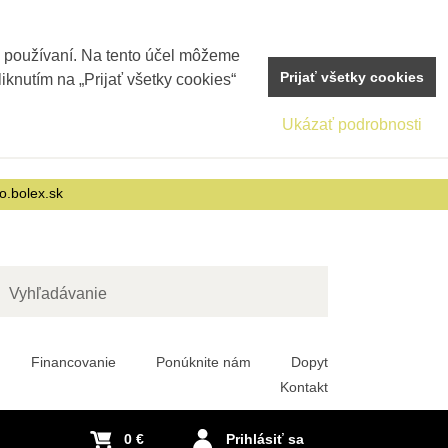
j používaní. Na tento účel môžeme
Prijať všetky cookies
iknutím na „Prijať všetky cookies“
Ukázať podrobnosti
o.bolex.sk
adať
Financovanie
Ponúknite nám
Dopyt
Kontakt
0 €
Prihlásiť sa