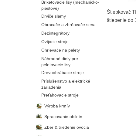
Briketovacie lisy (mechanicko-
piestové)
Štiepkovač 
Drviče slamy
štiepenie do
Obracače a zhrňovače sena
priemeru
Dezintegrátory
Ovíjacie stroje
Ohrievače na pelety
Náhradné diely pre
peletovacie lisy
Drevoobrábacie stroje
Príslušenstvo a elektrické
zariadenia
Preťahovacie stroje
Výroba krmív
Spracovanie obilnín
Zber & triedenie ovocia