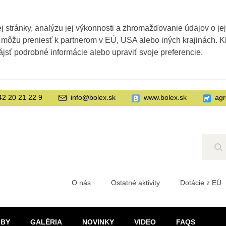
 stránky, analýzu jej výkonnosti a zhromažďovanie údajov o je
 môžu preniesť k partnerom v EÚ, USA alebo iných krajinách. Kl
ájsť podrobné informácie alebo upraviť svoje preferencie.
42 20 21 22 9
info@bolex.sk
www.bolex.sk
agr
Hľ
O nás
Ostatné aktivity
Dotácie z EÚ
ŽBY
GALÉRIA
NOVINKY
VIDEO
FAQS