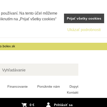
j používaní. Na tento účel môžeme
Prijať všetky cookies
iknutím na „Prijať všetky cookies“
Ukázať podrobnosti
o.bolex.sk
adať
Financovanie
Ponúknite nám
Dopyt
Kontakt
0 €
Prihlásiť sa