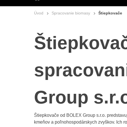
ÚVOD
Úvod
Spracovanie biomasy
Štiepkovače
Štiepkovač
spracovan
Group s.r.
Štiepkovače od BOLEX Group s.r.o. predstavuj
kmeňov a poľnohospodárskych zvyškov. Ich rob