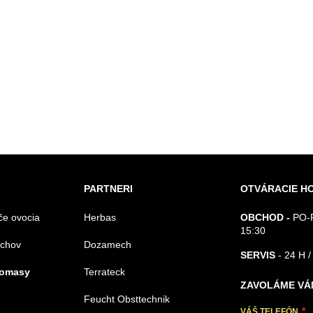
PARTNERI
OTVÁRACIE H
če ovocia
Herbas
OBCHOD -
PO-P
15:30
echov
Dozamech
SERVIS
- 24 H /
iomasy
Terrateck
ZAVOLÁME VÁ
Feucht Obsttechnik
VÁŠ TELEFÓN