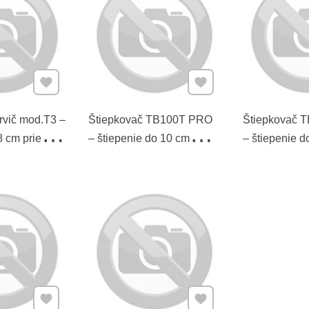
Pridať k Obľúbeným
Pridať k Obľúbeným
rvič mod.T3 –
Štiepkovač TB100T PRO
Štiepkovač 
8 cm priemeru
– štiepenie do 10 cm
– štiepenie d
yprázdnenie
priemeru
priemeru
Pridať k Obľúbeným
Pridať k Obľúbeným