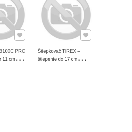
Pridať k Obľúbeným
Pridať k Obľúbeným
TB100C PRO
Štiepkovač TIREX –
o 11 cm
štiepenie do 17 cm
priemeru