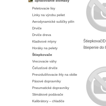
Spracovanie biomasy
Peletovacie lisy
Linky na výrobu peliet
Aerodynamické sušičky pilín
Drviče
Drviče dreva
Štiepkovač/D
Kladivové mlyny
štiepenie do 
Horáky na pelety
– pozemné v
Štiepkovače
Vrecovacie váhy
Čeľusťové drviče
Prevzdušňovacie ihly na obilie
Pásové dopravníky
Pneumatické dopravníky
Slimákové podávače
Kalibrátory – chladiče