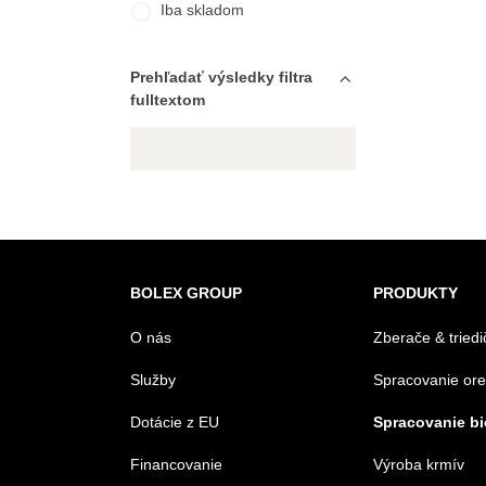
Iba skladom
Prehľadať výsledky filtra
fulltextom
BOLEX GROUP
PRODUKTY
O nás
Zberače & triedi
Služby
Spracovanie or
Dotácie z EU
Spracovanie b
Financovanie
Výroba krmív