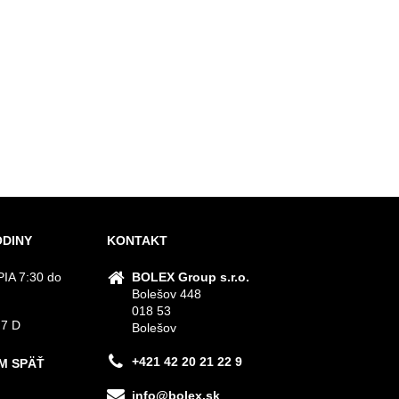
ODINY
KONTAKT
IA 7:30 do
BOLEX Group s.r.o.
Bolešov 448
018 53
 7 D
Bolešov
+421 42 20 21 22 9
M SPÄŤ
info@bolex.sk