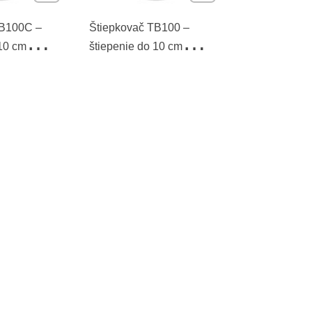
TB100C –
Štiepkovač TB100 –
 10 cm
štiepenie do 10 cm
priemeru