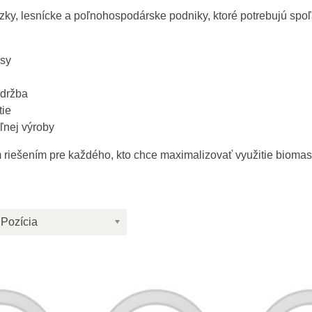
zky, lesnícke a poľnohospodárske podniky, ktoré potrebujú spoľ
asy
údržba
tie
ľnej výroby
riešením pre každého, kto chce maximalizovať využitie biomasy 
Pozícia