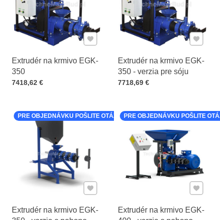
Pridať k Obľúbeným
Pridať 
Extrudér na krmivo EGK-
Extrudér na krmivo EGK-
350
350 - verzia pre sóju
Cena s DPH
Cena s DPH
7418,62 €
7718,69 €
PRE OBJEDNÁVKU POŠLITE OTÁZKU K PRODUKTU
PRE OBJEDNÁVKU POŠLITE OT
Pridať k Obľúbeným
Pridať 
Extrudér na krmivo EGK-
Extrudér na krmivo EGK-