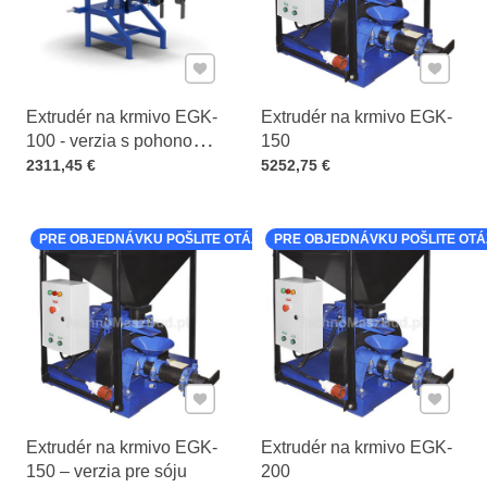
Pridať k Obľúbeným
Pridať 
Extrudér na krmivo EGK-
Extrudér na krmivo EGK-
100 - verzia s pohonom
150
Cena s DPH
od vývodového hriadeľa
Cena s DPH
2311,45 €
5252,75 €
PRE OBJEDNÁVKU POŠLITE OTÁZKU K PRODUKTU
PRE OBJEDNÁVKU POŠLITE OT
Pridať k Obľúbeným
Pridať 
Extrudér na krmivo EGK-
Extrudér na krmivo EGK-
150 – verzia pre sóju
200