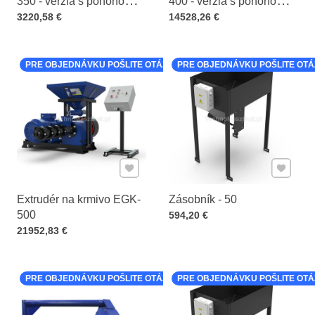
350 - verzia s pohonom
400 - verzia s pohonom
Cena s DPH
od vývodového hriadeľa
Cena s DPH
od vývodového hriadeľa
3220,58 €
14528,26 €
PRE OBJEDNÁVKU POŠLITE OTÁZKU K PRODUKTU
PRE OBJEDNÁVKU POŠLITE OT
Pridať k Obľúbeným
Pridať 
Extrudér na krmivo EGK-
Zásobník - 50
500
Cena s DPH
594,20 €
Cena s DPH
21952,83 €
PRE OBJEDNÁVKU POŠLITE OTÁZKU K PRODUKTU
PRE OBJEDNÁVKU POŠLITE OT