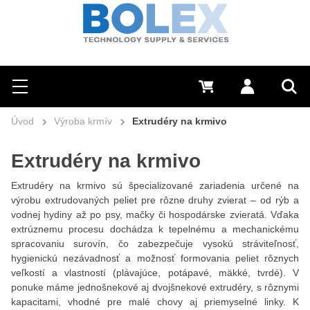
Hľadať
0 €
Prihlásiť sa
Menu
Vyh
Úvod
Výroba krmív
Extrudéry na krmivo
Extrudéry na krmivo
Extrudéry na krmivo sú špecializované zariadenia určené na
výrobu extrudovaných peliet pre rôzne druhy zvierat – od rýb a
vodnej hydiny až po psy, mačky či hospodárske zvieratá. Vďaka
extrúznemu procesu dochádza k tepelnému a mechanickému
spracovaniu surovín, čo zabezpečuje vysokú stráviteľnosť,
hygienickú nezávadnosť a možnosť formovania peliet rôznych
veľkostí a vlastností (plávajúce, potápavé, mäkké, tvrdé). V
ponuke máme jednošnekové aj dvojšnekové extrudéry, s rôznymi
kapacitami, vhodné pre malé chovy aj priemyselné linky. K