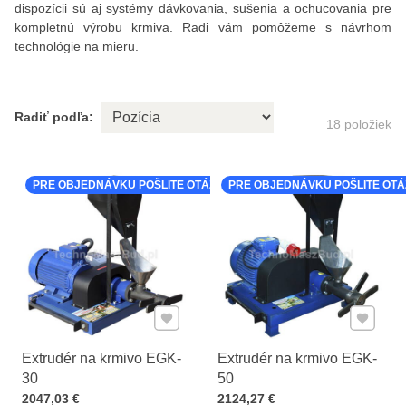
dispozícii sú aj systémy dávkovania, sušenia a ochucovania pre
kompletnú výrobu krmiva. Radi vám pomôžeme s návrhom
technológie na mieru.
Radiť podľa:
18
položiek
PRE OBJEDNÁVKU POŠLITE OTÁZKU K PRODUKTU
PRE OBJEDNÁVKU POŠLITE OT
Pridať k Obľúbeným
Pridať 
Extrudér na krmivo EGK-
Extrudér na krmivo EGK-
30
50
Cena s DPH
Cena s DPH
2047,03 €
2124,27 €