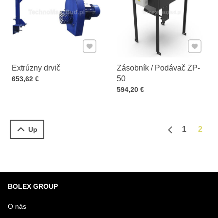
Pridať k Obľúbeným
Pridať 
Extrúzny drvič
Zásobník / Podávač ZP-
Cena s DPH
50
653,62 €
Cena s DPH
594,20 €
1
2
Up
Predchádzajú
BOLEX GROUP
O nás