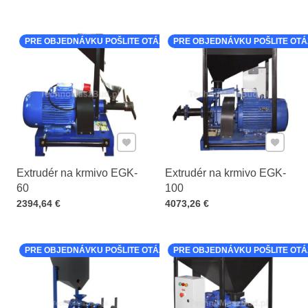
PRE OBJEDNÁVKU POŠLITE OTÁZKU K PRODUKTU
PRE OBJEDNÁVKU POŠLITE OT
Pridať k Obľúbeným
Pridať 
Extrudér na krmivo EGK-
Extrudér na krmivo EGK-
60
100
Cena s DPH
Cena s DPH
2394,64 €
4073,26 €
PRE OBJEDNÁVKU POŠLITE OTÁZKU K PRODUKTU
PRE OBJEDNÁVKU POŠLITE OT