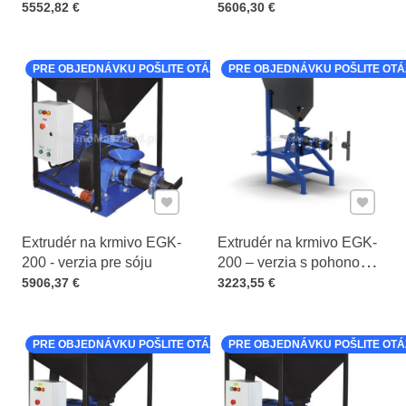
Cena s DPH
Cena s DPH
5552,82 €
5606,30 €
PRE OBJEDNÁVKU POŠLITE OTÁZKU K PRODUKTU
PRE OBJEDNÁVKU POŠLITE OT
Pridať k Obľúbeným
Pridať 
Extrudér na krmivo EGK-
Extrudér na krmivo EGK-
200 - verzia pre sóju
200 – verzia s pohonom
Cena s DPH
Cena s DPH
od vývodového hriadeľa
5906,37 €
3223,55 €
PRE OBJEDNÁVKU POŠLITE OTÁZKU K PRODUKTU
PRE OBJEDNÁVKU POŠLITE OT