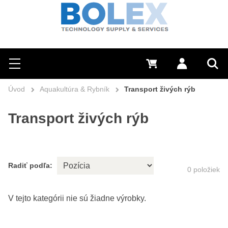
Hľadať
0 €
Prihlásiť sa
Menu
Vyh
Úvod
Aquakultúra & Rybník
Transport živých rýb
Transport živých rýb
Radiť podľa:
0
položiek