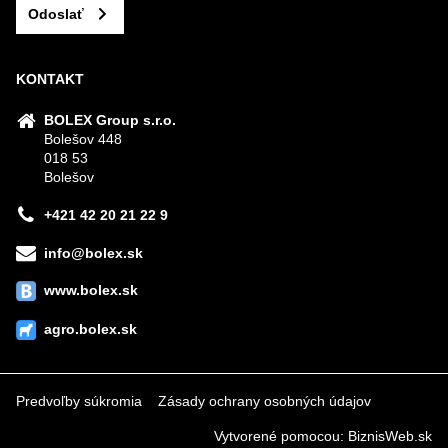
Odoslať
KONTAKT
BOLEX Group s.r.o.
Bolešov 448
018 53
Bolešov
+421 42 20 21 22 9
info@bolex.sk
www.bolex.sk
agro.bolex.sk
Predvoľby súkromia
Zásady ochrany osobných údajov
Vytvorené pomocou:
BiznisWeb.sk