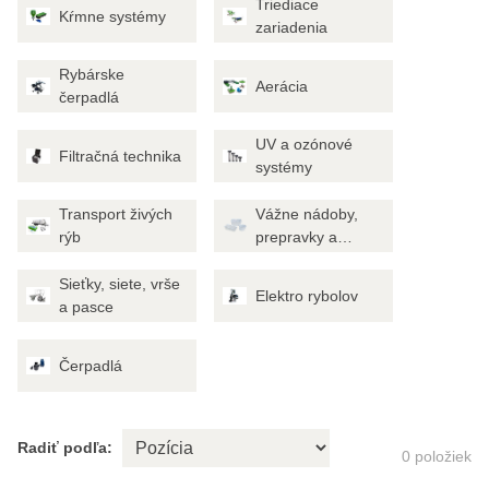
Triediace
Kŕmne systémy
zariadenia
Rybárske
Aerácia
čerpadlá
UV a ozónové
Filtračná technika
systémy
Transport živých
Vážne nádoby,
rýb
prepravky a
vozíky
Sieťky, siete, vrše
Elektro rybolov
a pasce
Čerpadlá
Radiť podľa:
0
položiek