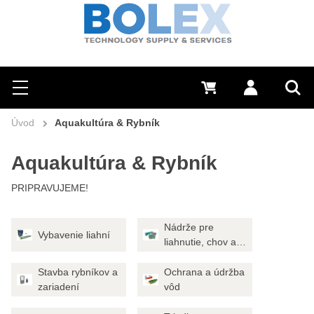
Hľadať
0 €
Prihlásiť sa
Menu
Vyh
Úvod
Aquakultúra & Rybník
Aquakultúra & Rybník
PRIPRAVUJEME!
Nádrže pre
Vybavenie liahní
liahnutie, chov a
výkrm
Stavba rybníkov a
Ochrana a údržba
zariadení
vôd