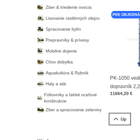
Zber & triedenie ovocia
PRE OBJEDNÁ
Lisovanie rastlinných olejov
Spracovanie bylín
Prepravníky & prívesy
Mobilné dojenie
Chov dobytka
Aquakultúra & Rybník
PK-1050 vedi
Haly a silá
dopravník 2,
Cena s DPH
11664,20 €
Fóliovníky a ľahké oceľové
konštrukcie
Zber a spracovanie zeleniny
Up