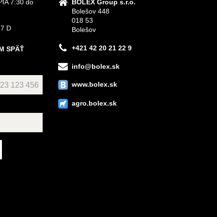
IA 7:30 do
BOLEX Group s.r.o.
Bolešov 448
018 53
 7 D
Bolešov
+421 42 20 21 22 9
M SPÄŤ
info@bolex.sk
www.bolex.sk
agro.bolex.sk