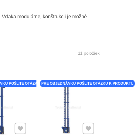
 Vďaka modulárnej konštrukcii je možné
11
položiek
VKU POŠLITE OTÁZKU K PRODUKTU
PRE OBJEDNÁVKU POŠLITE OTÁZKU K PRODUKTU
Pridať k Obľúbeným
Pridať k Obľúbeným