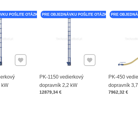
VKU POŠLITE OTÁZKU K PRODUKTU
PRE OBJEDNÁVKU POŠLITE OTÁZKU K PRODUKTU
PRE OBJEDNÁ
Pridať k Obľúbeným
Pridať k Obľúbeným
erkový
PK-1150 vedierkový
PK-450 vedie
2 kW
dopravník 2,2 kW
dopravník 3,
Cena s DPH
Cena s DPH
12879,34 €
7962,32 €
šnekovým do