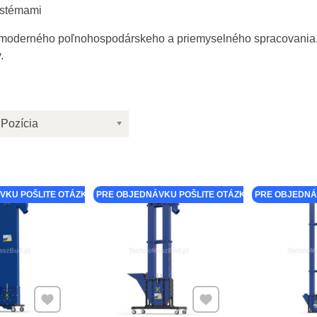
ystémami
u moderného poľnohospodárskeho a priemyselného spracovania.
.
Pozícia
VKU POŠLITE OTÁZKU K PRODUKTU
PRE OBJEDNÁVKU POŠLITE OTÁZKU K PRODUKTU
PRE OBJEDNÁ
Pridať k Obľúbeným
Pridať k Obľúbeným