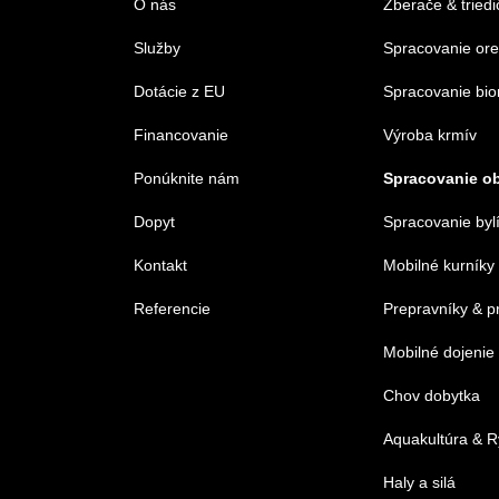
O nás
Zberače & triedi
Služby
Spracovanie or
Dotácie z EU
Spracovanie bi
Financovanie
Výroba krmív
Ponúknite nám
Spracovanie ob
Dopyt
Spracovanie byl
Kontakt
Mobilné kurníky
Referencie
Prepravníky & p
Mobilné dojenie
Chov dobytka
Aquakultúra & R
Haly a silá