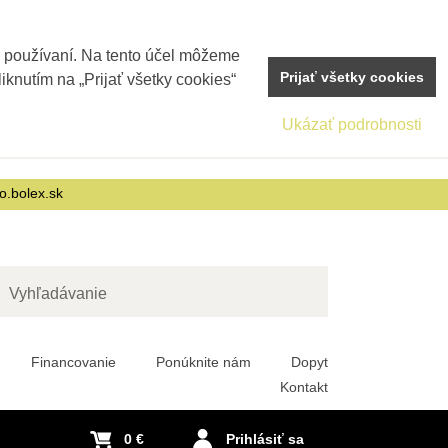
j používaní. Na tento účel môžeme
Prijať všetky cookies
iknutím na „Prijať všetky cookies“
Ukázať podrobnosti
o.bolex.sk
adať
Financovanie
Ponúknite nám
Dopyt
Kontakt
0 €
Prihlásiť sa