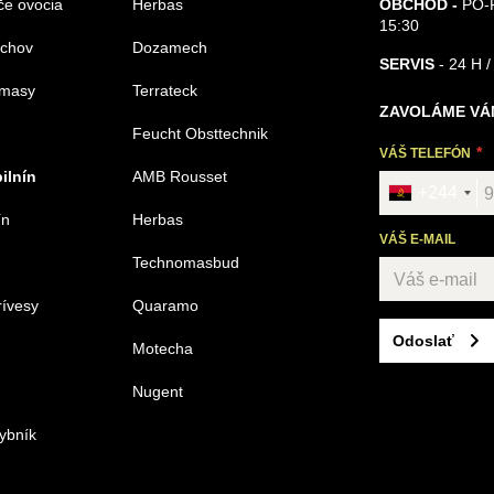
če ovocia
Herbas
OBCHOD -
PO-P
15:30
echov
Dozamech
SERVIS
- 24 H /
omasy
Terrateck
ZAVOLÁME VÁ
Feucht Obsttechnik
VÁŠ TELEFÓN
ilnín
AMB Rousset
+244
ín
Herbas
VÁŠ E-MAIL
Technomasbud
rívesy
Quaramo
Odoslať
Motecha
Nugent
ybník