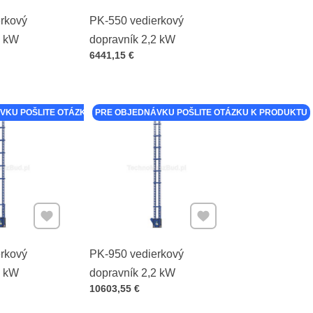
rkový
PK-550 vedierkový
2 kW
dopravník 2,2 kW
Cena s DPH
6441,15 €
VKU POŠLITE OTÁZKU K PRODUKTU
PRE OBJEDNÁVKU POŠLITE OTÁZKU K PRODUKTU
Pridať k Obľúbeným
Pridať k Obľúbeným
rkový
PK-950 vedierkový
2 kW
dopravník 2,2 kW
Cena s DPH
10603,55 €