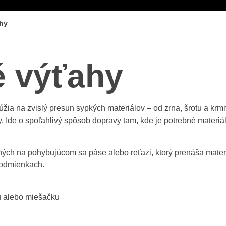
ahy
é výťahy
žia na zvislý presun sypkých materiálov – od zrna, šrotu a krmi
Ide o spoľahlivý spôsob dopravy tam, kde je potrebné materiál
ných na pohybujúcom sa páse alebo reťazi, ktorý prenáša mate
podmienkach.
ku alebo miešačku