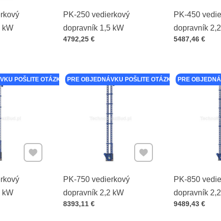
rkový
PK-250 vedierkový
PK-450 vedie
4 kW
dopravník 1,5 kW
dopravník 2,
Cena s DPH
Cena s DPH
4792,25 €
5487,46 €
VKU POŠLITE OTÁZKU K PRODUKTU
PRE OBJEDNÁVKU POŠLITE OTÁZKU K PRODUKTU
PRE OBJEDNÁ
Pridať k Obľúbeným
Pridať k Obľúbeným
rkový
PK-750 vedierkový
PK-850 vedie
2 kW
dopravník 2,2 kW
dopravník 2,
Cena s DPH
Cena s DPH
8393,11 €
9489,43 €