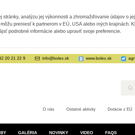
 stránky, analýzu jej výkonnosti a zhromažďovanie údajov o je
 môžu preniesť k partnerom v EÚ, USA alebo iných krajinách. Kl
ájsť podrobné informácie alebo upraviť svoje preferencie.
42 20 21 22 9
info@bolex.sk
www.bolex.sk
agr
Hľ
O nás
Ostatné aktivity
Dotácie z EÚ
ŽBY
GALÉRIA
NOVINKY
VIDEO
FAQS