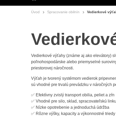
ÚVOD
Úvod
Spracovanie obilnín
Vedierkové výť
Vedierkov
Vedierkové výťahy (známe aj ako elevátory) slú
poľnohospodárske alebo priemyselné suroviny. 
priestorovej náročnosti.
Výťah je tvorený systémom vedierok pripevne
sú vhodné pre trvalú prevádzku v náročných 
✅ Efektívny zvislý transport obilia, peliet a zŕn
✅ Vhodné pre silo, sklad, spracovateľskú lin
✅ Nízke opotrebenie a jednoduchá údržba
✅ Rôzne výšky, kapacity a výkonnostné triedy