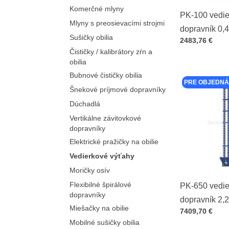
Komerčné mlyny
PK-100 vedie
Mlyny s preosievacími strojmi
dopravník 0,
Sušičky obilia
Cena s DPH
2483,76 €
Čističky / kalibrátory zŕn a
obilia
Bubnové čističky obilia
PRE OBJEDNÁ
Šnekové príjmové dopravníky
Dúchadlá
Vertikálne závitovkové
dopravníky
Elektrické pražičky na obilie
Vedierkové výťahy
Moričky osív
Flexibilné špirálové
PK-650 vedie
dopravníky
dopravník 2,
Miešačky na obilie
Cena s DPH
7409,70 €
Mobilné sušičky obilia