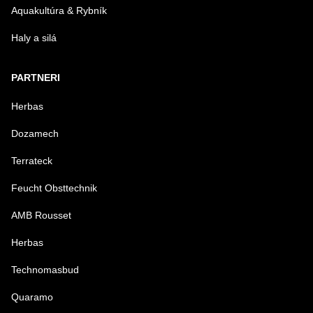
Aquakultúra & Rybník
Haly a silá
PARTNERI
Herbas
Dozamech
Terrateck
Feucht Obsttechnik
AMB Rousset
Herbas
Technomasbud
Quaramo