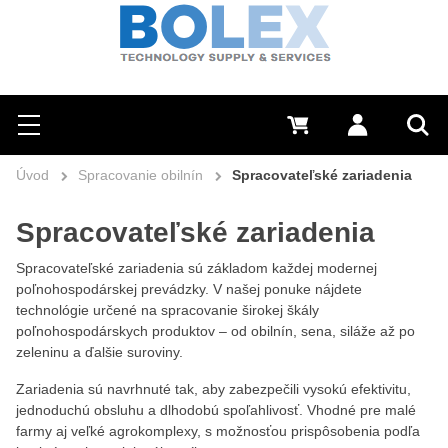
Hľadať
0 €
Prihlásiť sa
Menu
Vyh
Úvod
Spracovanie obilnín
Spracovateľské zariadenia
Spracovateľské zariadenia
Spracovateľské zariadenia sú základom každej modernej
poľnohospodárskej prevádzky. V našej ponuke nájdete
technológie určené na spracovanie širokej škály
poľnohospodárskych produktov – od obilnín, sena, siláže až po
zeleninu a ďalšie suroviny.
Zariadenia sú navrhnuté tak, aby zabezpečili vysokú efektivitu,
jednoduchú obsluhu a dlhodobú spoľahlivosť. Vhodné pre malé
farmy aj veľké agrokomplexy, s možnosťou prispôsobenia podľa