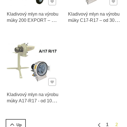
Pridať k Obľúbeným
Pridať 
Kladivový mlyn na výrobu
Kladivový mlyn na výrobu
múky 200 EXPORT – od
múky C17-R17 – od 300
1500 do 3000 kg/h
do 1300 kg/h
Pridať k Obľúbeným
Kladivový mlyn na výrobu
múky A17-R17 - od 100
do 500 kg/h
1
2
Up