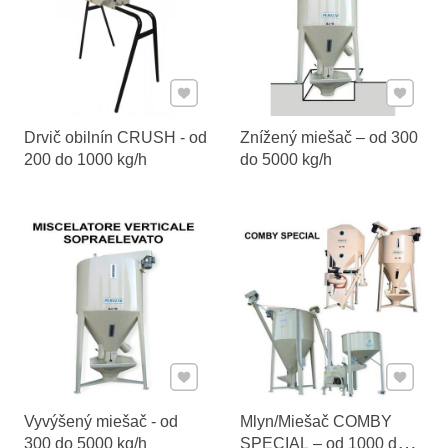
Pridať k Obľúbeným
Pridať 
Drvič obilnín CRUSH - od
Znížený miešač – od 300
200 do 1000 kg/h
do 5000 kg/h
Pridať k Obľúbeným
Pridať 
Vyvýšený miešač - od
Mlyn/Miešač COMBY
300 do 5000 kg/h
SPECIAL – od 1000 do