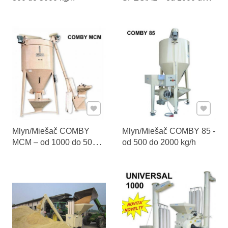
5000 kg/h
Pridať k Obľúbeným
Pridať 
Mlyn/Miešač COMBY
Mlyn/Miešač COMBY 85 -
MCM – od 1000 do 5000
od 500 do 2000 kg/h
kg/h