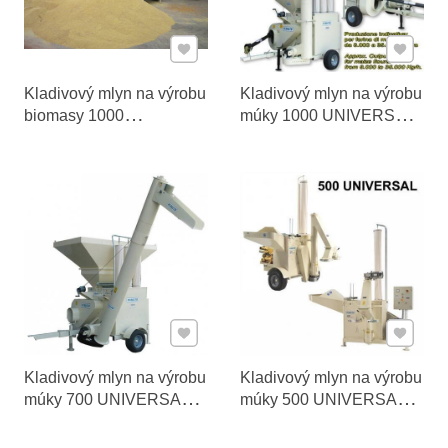
Pridať k Obľúbeným
Pridať 
Kladivový mlyn na výrobu
Kladivový mlyn na výrobu
biomasy 1000
múky 1000 UNIVERSAL
UNIVERSAL – 40000
– od 8000 do 35000 kg/h
kg/h
Pridať k Obľúbeným
Pridať 
Kladivový mlyn na výrobu
Kladivový mlyn na výrobu
múky 700 UNIVERSAL –
múky 500 UNIVERSAL –
od 5000 do 20000 kg/h
od 2000 do 8000 kg/h