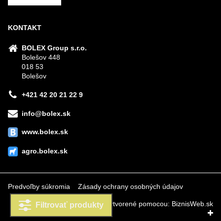
KONTAKT
BOLEX Group s.r.o.
Bolešov 448
018 53
Bolešov
+421 42 20 21 22 9
info@bolex.sk
www.bolex.sk
agro.bolex.sk
Predvoľby súkromia
Zásady ochrany osobných údajov
Vytvorené pomocou:
BiznisWeb.sk
Filtrovať produkty