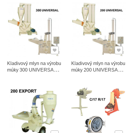
Pridať k Obľúbeným
Pridať 
Kladivový mlyn na výrobu
Kladivový mlyn na výrobu
múky 300 UNIVERSAL –
múky 200 UNIVERSAL –
od 1300 do 5000 kg/h
od 1000 do 3500 kg/h