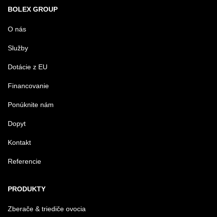
Nová otázka k produktu
BOLEX GROUP
MENO
O nás
Služby
VÁŠ E-MAIL
Dotácie z EU
Financovanie
VAŠA OTÁZKA K PRODUKTU
Ponúknite nám
Dopyt
Kontakt
Referencie
Odoslať
PRODUKTY
Zberače & triediče ovocia