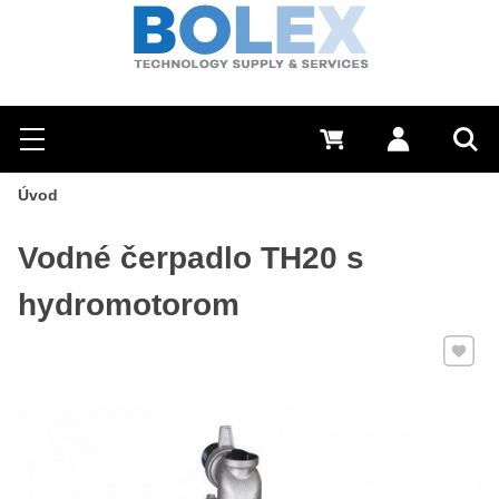
Hľadať
0 €
Prihlásiť sa
Menu
Vyh
Úvod
Vodné čerpadlo TH20 s
hydromotorom
Pridať 