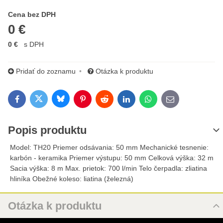
Cena s DPH
Cena bez DPH
0 €
0 €
s DPH
Pridať do zoznamu
Otázka k produktu
Bluesky
Twitter
Facebook
Pinterest
Reddit
LinkedIn
WhatsApp
E-mail
Popis produktu
Model: TH20 Priemer odsávania: 50 mm Mechanické tesnenie:
karbón - keramika Priemer výstupu: 50 mm Celková výška: 32 m
Sacia výška: 8 m Max. prietok: 700 l/min Telo čerpadla: zliatina
hliníka Obežné koleso: liatina (železná)
Otázka k produktu