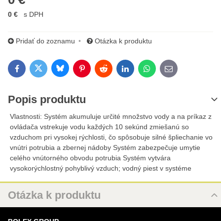
0 €
s DPH
Pridať do zoznamu
Otázka k produktu
Bluesky
Twitter
Facebook
Pinterest
Reddit
LinkedIn
WhatsApp
E-mail
Popis produktu
Vlastnosti: Systém akumuluje určité množstvo vody a na príkaz z
ovládača vstrekuje vodu každých 10 sekúnd zmiešanú so
vzduchom pri vysokej rýchlosti, čo spôsobuje silné špliechanie vo
vnútri potrubia a zbernej nádoby Systém zabezpečuje umytie
celého vnútorného obvodu potrubia Systém vytvára
vysokorýchlostný pohyblivý vzduch; vodný piest v systéme
Otázka k produktu
Nová otázka k produktu