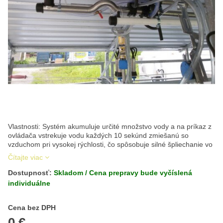
Vlastnosti: Systém akumuluje určité množstvo vody a na príkaz z
ovládača vstrekuje vodu každých 10 sekúnd zmiešanú so
vzduchom pri vysokej rýchlosti, čo spôsobuje silné špliechanie vo
Čítajte viac
Dostupnosť:
Skladom / Cena prepravy bude vyčíslená
individuálne
Cena s DPH
Cena bez DPH
0 €