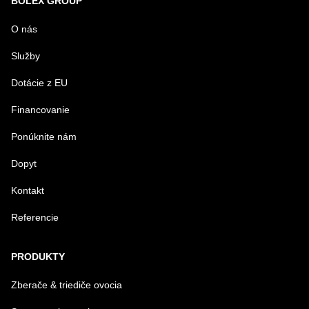
BOLEX GROUP
MENO
O nás
Služby
VÁŠ E-MAIL
Dotácie z EU
Financovanie
VAŠA OTÁZKA K PRODUKTU
Ponúknite nám
Dopyt
Kontakt
Referencie
Odoslať
PRODUKTY
Zberače & triediče ovocia