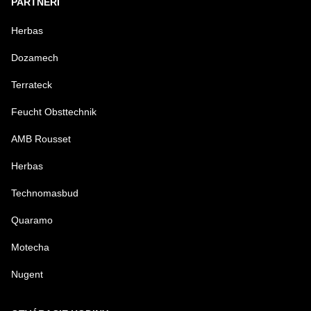
PARTNERI
Herbas
Dozamech
Terrateck
Feucht Obsttechnik
AMB Rousset
Herbas
Technomasbud
Quaramo
Motecha
Nugent