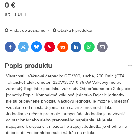
0 €
0 €
s DPH
Pridať do zoznamu
Otázka k produktu
Bluesky
Twitter
Facebook
Pinterest
Reddit
LinkedIn
WhatsApp
E-mail
Popis produktu
Vlastnosti: Vákuové čerpadlo: GPV200, suché, 200 l/min (CTA,
Taliansko) Elektromotor: 220V/380V, 0,75KW Vákuový merač:
zahrnutý Regulátor podtlaku: zahrnutý Odporúčame pre 2 dojacie
jednotky Popis: Kompaktná vákuová jednotka Dojacie jednotky
nie sú pripevnené k vozíku Vákuovú jednotku je možné umiestniť
vzdialene od miesta dojenia, čím sa zníži možnosť hluku
Jednotka je určená pre malé farmy/stáda Jednotka je nezávislá
od stacionárneho alebo prenosného napájania. Ak je ale
napájanie k dispozícií, môžete ho zapojiť Jednotka je vhodná na
dojenie do vedier alebo malej nádrže na mlieko