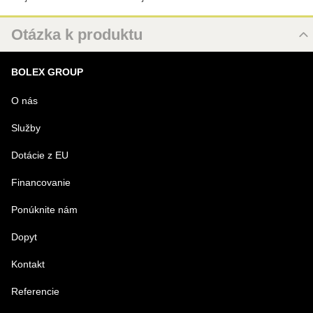
Otázka k produktu
Nová otázka k produktu
BOLEX GROUP
MENO
O nás
Služby
VÁŠ E-MAIL
Dotácie z EU
Financovanie
VAŠA OTÁZKA K PRODUKTU
Ponúknite nám
Dopyt
Kontakt
Referencie
Odoslať