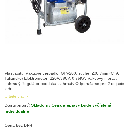
Vlastnosti: Vákuové čerpadlo: GPV200, suché, 200 l/min (CTA,
Taliansko) Elektromotor: 220V/380V, 0,75KW Vákuový merač:
zahrnutý Regulátor podtlaku: zahrnutý Odporúčame pre 2 dojacie
jedn
Čítajte viac
Dostupnosť:
Skladom / Cena prepravy bude vyčíslená
individuálne
Cena s DPH
Cena bez DPH