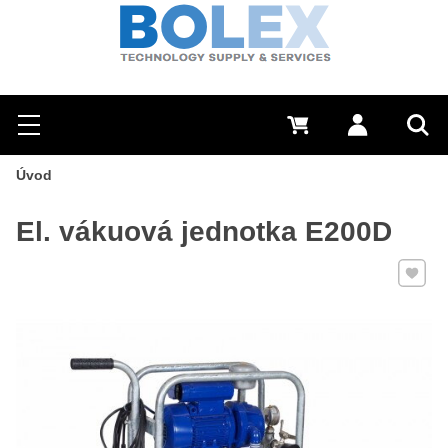
Hľadať
0 €
Prihlásiť sa
Menu
Vyh
Úvod
El. vákuová jednotka E200D
Pridať 