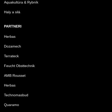
Aquakultúra & Rybník
Haly a silá
PARTNERI
Herbas
Dozamech
Terrateck
Feucht Obsttechnik
AMB Rousset
Herbas
Technomasbud
Quaramo