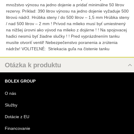
množstvo výnosu na jedno dojenie a pridať minimálne 50 litrov
rezervy. Príklad: 390 litrov výnosu na jedno dojenie vyžaduje 500
litrovú nádrž. Hrúbka steny / do 500 litrov – 1,5 mm Hrúbka steny
/ nad 500 litrov – 2 mm ! Prívod na mlieko musí byť umiestnený
na nižšej úrovni ako vývod na mlieko z dojárne ! ! Na spojovacej
hadici nesmú byť žiadne slučky ! ! Pred vyprázdnením tanku
musíte otvoriť ventil! Nebezpečenstvo poranenia a zrútenia
nádrže! VOLITEĽNÉ: Striekacia guľa na čistenie tanku
Otázka k produktu
Nová otázka k produktu
BOLEX GROUP
MENO
O nás
Služby
VÁŠ E-MAIL
Dotácie z EU
Financovanie
VAŠA OTÁZKA K PRODUKTU