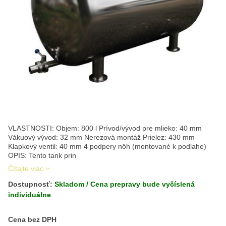
VLASTNOSTI: Objem: 800 l Prívod/vývod pre mlieko: 40 mm
Vákuový vývod: 32 mm Nerezová montáž Prielez: 430 mm
Klapkový ventil: 40 mm 4 podpery nôh (montované k podlahe)
OPIS: Tento tank prin
Čítajte viac
Dostupnosť:
Skladom / Cena prepravy bude vyčíslená
individuálne
Cena s DPH
Cena bez DPH