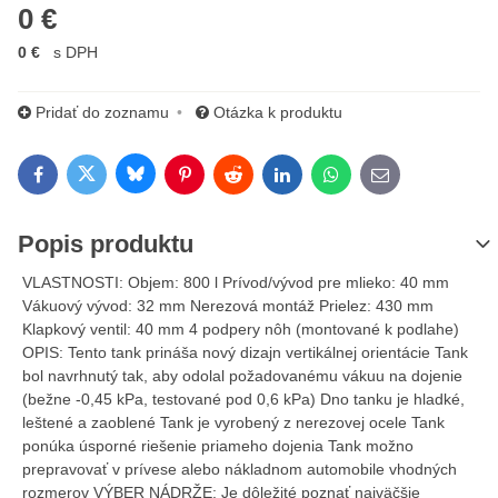
0 €
0 €
s DPH
Pridať do zoznamu
Otázka k produktu
Bluesky
Twitter
Facebook
Pinterest
Reddit
LinkedIn
WhatsApp
E-mail
Popis produktu
VLASTNOSTI: Objem: 800 l Prívod/vývod pre mlieko: 40 mm
Vákuový vývod: 32 mm Nerezová montáž Prielez: 430 mm
Klapkový ventil: 40 mm 4 podpery nôh (montované k podlahe)
OPIS: Tento tank prináša nový dizajn vertikálnej orientácie Tank
bol navrhnutý tak, aby odolal požadovanému vákuu na dojenie
(bežne -0,45 kPa, testované pod 0,6 kPa) Dno tanku je hladké,
leštené a zaoblené Tank je vyrobený z nerezovej ocele Tank
ponúka úsporné riešenie priameho dojenia Tank možno
prepravovať v prívese alebo nákladnom automobile vhodných
rozmerov VÝBER NÁDRŽE: Je dôležité poznať najväčšie