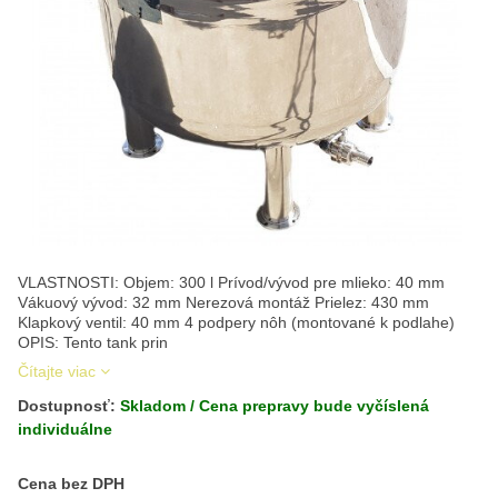
VLASTNOSTI: Objem: 300 l Prívod/vývod pre mlieko: 40 mm
Vákuový vývod: 32 mm Nerezová montáž Prielez: 430 mm
Klapkový ventil: 40 mm 4 podpery nôh (montované k podlahe)
OPIS: Tento tank prin
Čítajte viac
Dostupnosť:
Skladom / Cena prepravy bude vyčíslená
individuálne
Cena s DPH
Cena bez DPH