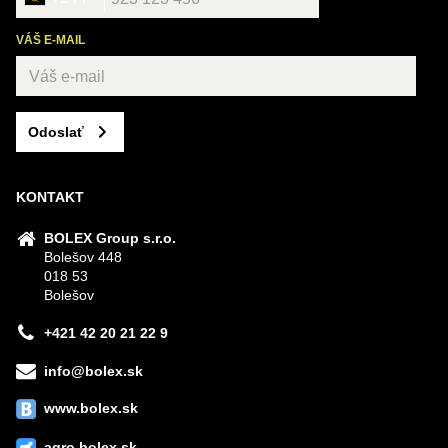
VÁŠ E-MAIL
Odoslať
KONTAKT
BOLEX Group s.r.o.
Bolešov 448
018 53
Bolešov
+421 42 20 21 22 9
info@bolex.sk
www.bolex.sk
agro.bolex.sk