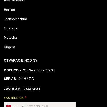
AMB Rousset
Herbas
Technomasbud
Quaramo
Motecha
Nugent
OTVÁRACIE HODINY
OBCHOD -
PO-PIA 7:30 do 15:30
SERVIS
- 24 H / 7 D
ZAVOLÁME VÁM SPÄŤ
VÁŠ TELEFÓN
+244