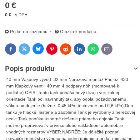
0 €
0 €
s DPH
Pridať do zoznamu
Otázka k produktu
Bluesky
Twitter
Facebook
Pinterest
Reddit
LinkedIn
WhatsApp
E-mail
Popis produktu
40 mm Vákuový vývod: 32 mm Nerezová montáž Prielez: 430
mm Klapkový ventil: 40 mm 4 podpery nôh (montované k
podlahe) OPIS: Tento tank prináša nový dizajn vertikálnej
orientácie Tank bol navrhnutý tak, aby odolal požadovanému
vákuu na dojenie (bežne -0,45 kPa, testované pod 0,6 kPa) Dno
tanku je hladké, leštené a zaoblené Tank je vyrobený z nerezovej
ocele Tank ponúka úsporné riešenie priameho dojenia Tank
možno prepravovať v prívese alebo nákladnom automobile
vhodných rozmerov VÝBER NÁDRŽE: Je dôležité poznať
najväčšie množstvo výnosu na jedno dojenie a pridať minimálne