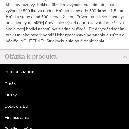
50 litrov rezervy. Príklad: 390 litrov výnosu na jedno dojenie
vyžaduje 500 litrovú nádrž. Hrúbka steny / do 500 litrov – 1,5 mm
Hrúbka steny / nad 500 litrov – 2 mm ! Prívod na mlieko musí byť
umiestnený na nižšej úrovni ako vývod na mlieko z dojárne ! ! Na
spojovacej hadici nesmú byť žiadne slučky ! ! Pred vyprázdnením
tanku musíte otvoriť ventil! Nebezpečenstvo poranenia a zrútenia
nádrže! VOLITEĽNÉ: Striekacia guľa na čistenie tanku
Otázka k produktu
Nová otázka k produktu
BOLEX GROUP
MENO
O nás
Služby
VÁŠ E-MAIL
Dotácie z EU
Financovanie
VAŠA OTÁZKA K PRODUKTU
Ponúknite nám