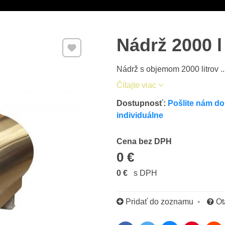
Nádrž 2000 l
Pridať k Obľúbeným
Nádrž s objemom 2000 litrov ..
Čítajte viac
Dostupnosť:
Pošlite nám do
individuálne
Cena s DPH
Cena bez DPH
0 €
0 €
s DPH
Pridať do zoznamu
Ot