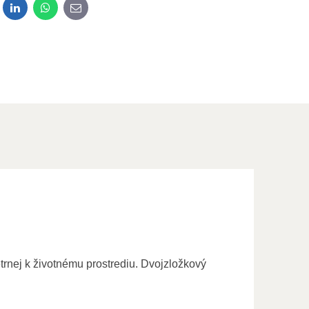
dit
LinkedIn
WhatsApp
E-mail
rnej k životnému prostrediu. Dvojzložkový