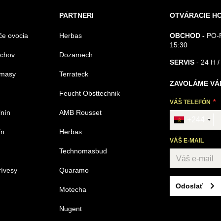
PARTNERI
OTVÁRACIE H
če ovocia
Herbas
OBCHOD -
PO-P
15:30
echov
Dozamech
SERVIS
- 24 H /
omasy
Terrateck
ZAVOLÁME VÁ
Feucht Obsttechnik
VÁŠ TELEFÓN
lnín
AMB Rousset
+244
ín
Herbas
VÁŠ E-MAIL
Technomasbud
rívesy
Quaramo
Odoslať
Motecha
Nugent