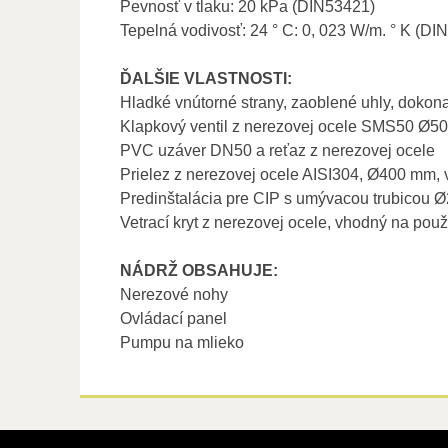
Pevnosť v tlaku: 20 kPa (DIN53421)
Tepelná vodivosť: 24 ° C: 0, 023 W/m. ° K (DI
ĎALŠIE VLASTNOSTI:
Hladké vnútorné strany, zaoblené uhly, dokona
Klapkový ventil z nerezovej ocele SMS50 Ø50
PVC uzáver DN50 a reťaz z nerezovej ocele
Prielez z nerezovej ocele AISI304, Ø400 mm, 
Predinštalácia pre CIP s umývacou trubicou 
Vetrací kryt z nerezovej ocele, vhodný na použ
NÁDRŽ OBSAHUJE:
Nerezové nohy
Ovládací panel
Pumpu na mlieko