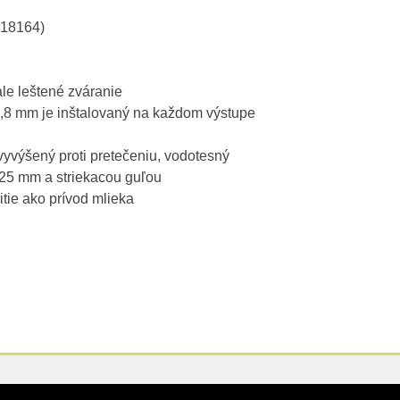
N18164)
le leštené zváranie
,8 mm je inštalovaný na každom výstupe
vyvýšený proti pretečeniu, vodotesný
Ø25 mm a striekacou guľou
itie ako prívod mlieka