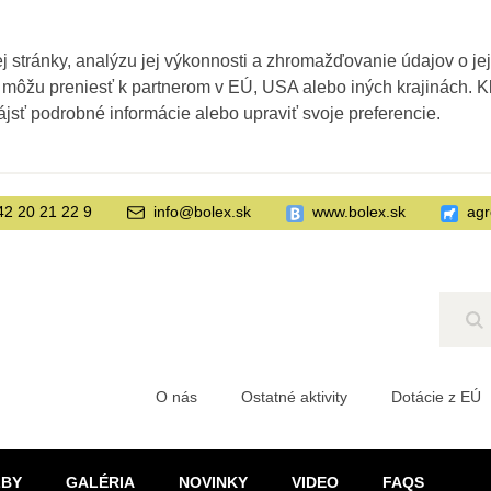
 stránky, analýzu jej výkonnosti a zhromažďovanie údajov o je
 môžu preniesť k partnerom v EÚ, USA alebo iných krajinách. Kl
ájsť podrobné informácie alebo upraviť svoje preferencie.
42 20 21 22 9
info@bolex.sk
www.bolex.sk
agr
Hľ
O nás
Ostatné aktivity
Dotácie z EÚ
ŽBY
GALÉRIA
NOVINKY
VIDEO
FAQS