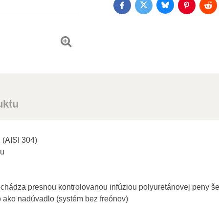
Bluesky
Twitter
Facebook
Pinterest
Red
uktu
 (AISI 304)
pu
chádza presnou kontrolovanou infúziou polyuretánovej peny šet
 ako nadúvadlo (systém bez freónov)