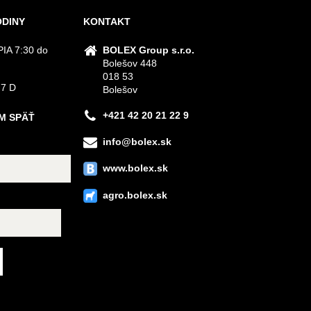
ODINY
KONTAKT
IA 7:30 do
BOLEX Group s.r.o.
Bolešov 448
018 53
 7 D
Bolešov
+421 42 20 21 22 9
M SPÄŤ
info@bolex.sk
www.bolex.sk
agro.bolex.sk