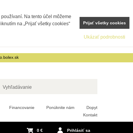
j používaní. Na tento účel môžeme
Prijať všetky cookies
iknutím na „Prijať všetky cookies“
Ukázať podrobnosti
o.bolex.sk
adať
Financovanie
Ponúknite nám
Dopyt
Kontakt
0 €
Prihlásiť sa