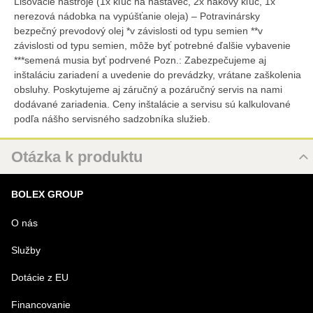
Lisovacie nástroje (1x kľúč na nástavec, 2x hákový kľúč, 1x
nerezová nádobka na vypúšťanie oleja) – Potravinársky
bezpečný prevodový olej *v závislosti od typu semien **v
závislosti od typu semien, môže byť potrebné ďalšie vybavenie
***semená musia byť podrvené Pozn.: Zabezpečujeme aj
inštaláciu zariadení a uvedenie do prevádzky, vrátane zaškolenia
obsluhy. Poskytujeme aj záručný a pozáručný servis na nami
dodávané zariadenia. Ceny inštalácie a servisu sú kalkulované
podľa nášho servisného sadzobníka služieb.
Otázka k produktu
Nová otázka k produktu
BOLEX GROUP
MENO
O nás
Služby
VÁŠ E-MAIL
Dotácie z EU
Financovanie
VAŠA OTÁZKA K PRODUKTU