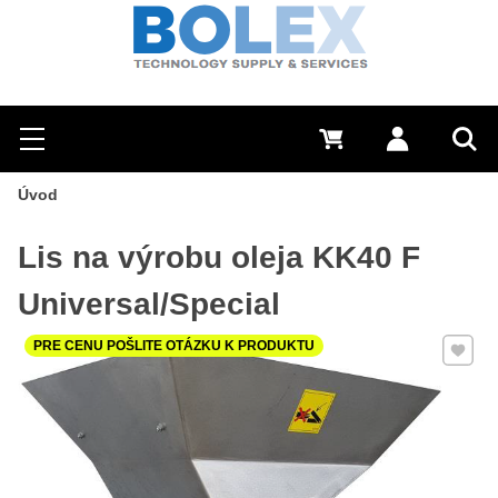
Hľadať
0 €
Prihlásiť sa
Menu
Vyh
Úvod
Lis na výrobu oleja KK40 F
Universal/Special
Pridať 
PRE CENU POŠLITE OTÁZKU K PRODUKTU