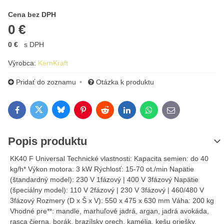
Cena s DPH
Cena bez DPH
0 €
0 €
s DPH
Výrobca:
KernKraft
Pridať do zoznamu
Otázka k produktu
Bluesky
Twitter
Facebook
Pinterest
Reddit
LinkedIn
WhatsApp
E-mail
Popis produktu
KK40 F Universal Technické vlastnosti: Kapacita semien: do 40
kg/h* Výkon motora: 3 kW Rýchlosť: 15-70 ot./min Napätie
(štandardný model): 230 V 1fázový | 400 V 3fázový Napätie
(špeciálny model): 110 V 2fázový | 230 V 3fázový | 460/480 V
3fázový Rozmery (D x Š x V): 550 x 475 x 630 mm Váha: 200 kg
Vhodné pre**: mandle, marhuľové jadrá, argan, jadrá avokáda,
rasca čierna, borák, brazílsky orech, kamélia, kešu oriešky,