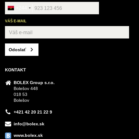
+244
VÁŠ E-MAIL
Odoslať
KONTAKT
BOLEX Group s.r.o.
Bolešov 448
018 53
Bolešov
+421 42 20 21 22 9
info@bolex.sk
www.bolex.sk