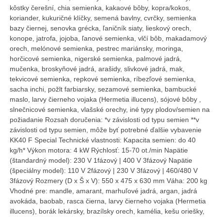
kôstky čerešní, chia semienka, kakaové bôby, kopra/kokos,
koriander, kukuričné klíčky, semená bavlny, cvrčky, semienka
bazy čiernej, senovka grécka, ľaničník siaty, lieskový orech,
konope, jatrofa, jojoba, ľanové semienka, vlčí bôb, makadamový
orech, melónové semienka, pestrec mariánsky, moringa,
horčicové semienka, nigerské semienka, palmové jadrá,
mučenka, broskyňové jadrá, arašidy, slivkové jadrá, mak,
tekvicové semienka, repkové semienka, ríbezľové semienka,
sacha inchi, požlt farbiarsky, sezamové semienka, bambucké
maslo, larvy čierneho vojaka (Hermetia illucens), sójové bôby ,
slnečnicové semienka, vlašské orechy, iné typy plodov/semien na
požiadanie Rozsah doručenia: *v závislosti od typu semien **v
závislosti od typu semien, môže byť potrebné ďalšie vybavenie
KK40 F Special Technické vlastnosti: Kapacita semien: do 40
kg/h* Výkon motora: 4 kW Rýchlosť: 15-70 ot./min Napätie
(štandardný model): 230 V 1fázový | 400 V 3fázový Napätie
(špeciálny model): 110 V 2fázový | 230 V 3fázový | 460/480 V
3fázový Rozmery (D x Š x V): 550 x 475 x 630 mm Váha: 200 kg
Vhodné pre: mandle, amarant, marhuľové jadrá, argan, jadrá
avokáda, baobab, rasca čierna, larvy čierneho vojaka (Hermetia
illucens), borák lekársky, brazílsky orech, kamélia, kešu oriešky,