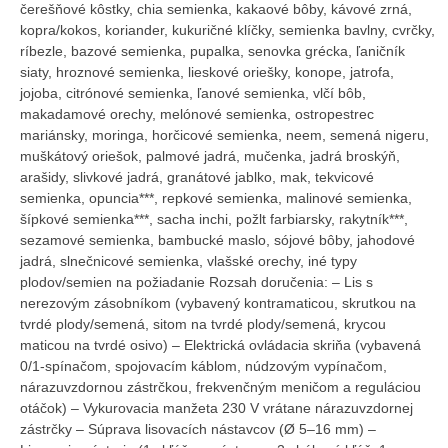
čerešňové kôstky, chia semienka, kakaové bôby, kávové zrná,
kopra/kokos, koriander, kukuričné klíčky, semienka bavlny, cvrčky,
ríbezle, bazové semienka, pupalka, senovka grécka, ľaničník
siaty, hroznové semienka, lieskové oriešky, konope, jatrofa,
jojoba, citrónové semienka, ľanové semienka, vlčí bôb,
makadamové orechy, melónové semienka, ostropestrec
mariánsky, moringa, horčicové semienka, neem, semená nigeru,
muškátový oriešok, palmové jadrá, mučenka, jadrá broskýň,
arašidy, slivkové jadrá, granátové jablko, mak, tekvicové
semienka, opuncia***, repkové semienka, malinové semienka,
šípkové semienka***, sacha inchi, požlt farbiarsky, rakytník***,
sezamové semienka, bambucké maslo, sójové bôby, jahodové
jadrá, slnečnicové semienka, vlašské orechy, iné typy
plodov/semien na požiadanie Rozsah doručenia: – Lis s
nerezovým zásobníkom (vybavený kontramaticou, skrutkou na
tvrdé plody/semená, sitom na tvrdé plody/semená, krycou
maticou na tvrdé osivo) – Elektrická ovládacia skriňa (vybavená
0/1-spínačom, spojovacím káblom, núdzovým vypínačom,
nárazuvzdornou zástrčkou, frekvenčným meničom a reguláciou
otáčok) – Vykurovacia manžeta 230 V vrátane nárazuvzdornej
zástrčky – Súprava lisovacích nástavcov (Ø 5–16 mm) –