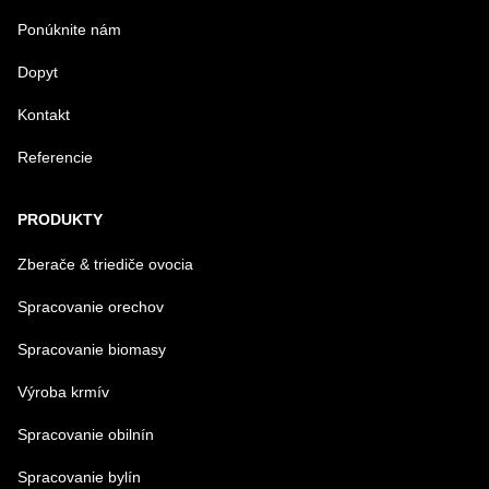
Ponúknite nám
Dopyt
Kontakt
Referencie
Odoslať
PRODUKTY
Zberače & triediče ovocia
Spracovanie orechov
Spracovanie biomasy
Výroba krmív
Spracovanie obilnín
Spracovanie bylín