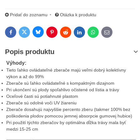
Pridať do zoznamu
Otázka k produktu
Bluesky
Twitter
Facebook
Pinterest
Reddit
LinkedIn
WhatsApp
E-mail
Popis produktu
Výhody:
Tieto ľahko ovládateľné zberače majú veľmi dobrý kolektívny
výkon a až do 99%
Zberače sú ľahko ovládateľné s kompaktným dizajnom
Pri ukončení sú plody spoľahlivo očistené od lístia a trávy
Oceľové časti sú potiahnuté plastom
Zberače sú odolné voči UV žiareniu
Zberače dosahujú najvyššie percento zberu (takmer 100% bez
poškodenia plodov pomocou jemnej absorpcie gumovej hubice)
Pri použití týchto zberačov by optimálna dĺžka trávy mala byť
medzi 15-25 cm