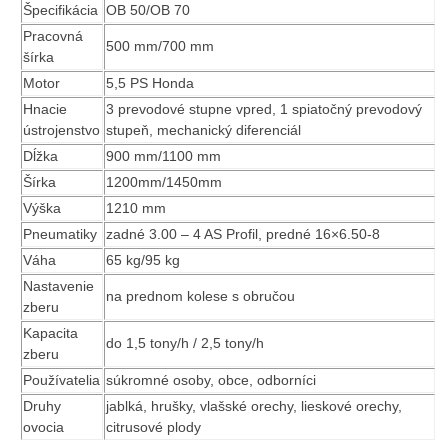
Špecifikácia
OB 50/OB 70
Pracovná
500 mm/700 mm
šírka
Motor
5,5 PS Honda
Hnacie
3 prevodové stupne vpred, 1 spiatočný prevodový
ústrojenstvo
stupeň, mechanický diferenciál
Dĺžka
900 mm/1100 mm
Šírka
1200mm/1450mm
Výška
1210 mm
Pneumatiky
zadné 3.00 – 4 AS Profil, predné 16×6.50-8
Váha
65 kg/95 kg
Nastavenie
na prednom kolese s obručou
zberu
Kapacita
do 1,5 tony/h / 2,5 tony/h
zberu
Používatelia
súkromné osoby, obce, odborníci
Druhy
jablká, hrušky, vlašské orechy, lieskové orechy,
ovocia
citrusové plody