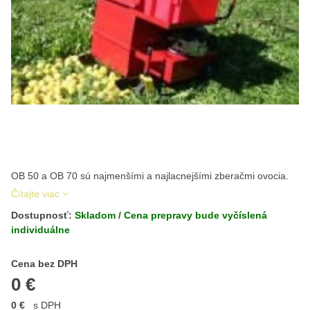
OB 50 a OB 70 sú najmenšími a najlacnejšími zberačmi ovocia.
Čítajte viac
Dostupnosť:
Skladom / Cena prepravy bude vyčíslená
individuálne
Cena s DPH
Cena bez DPH
0 €
0 €
s DPH