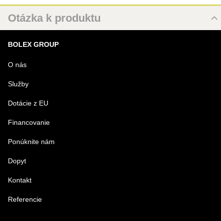
Otázka k produktu
Nová otázka k produktu
BOLEX GROUP
MENO
O nás
Služby
VÁŠ E-MAIL
Dotácie z EU
Financovanie
VAŠA OTÁZKA K PRODUKTU
Ponúknite nám
Dopyt
Kontakt
Referencie
Odoslať