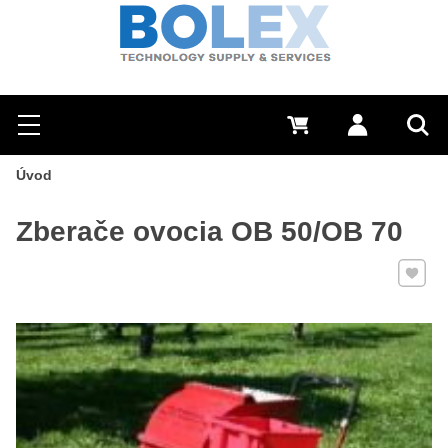
Hľadať
0 €
Prihlásiť sa
Menu
Vyh
Úvod
Zberače ovocia OB 50/OB 70
Pridať 