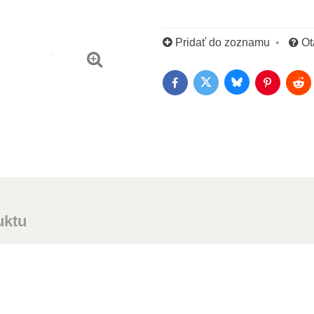
Pridať do zoznamu
Ot
Bluesky
Twitter
Facebook
Pinterest
Red
uktu