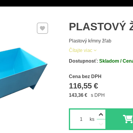
PLASTOVÝ 
Pridať k Obľúbeným
Plastový kŕmny žľab
Čítajte viac
Dostupnosť:
Skladom / Cena
Cena s DPH
Cena bez DPH
116,55 €
143,36 €
s DPH
ks