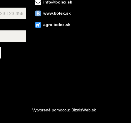
info@bolex.sk
www.bolex.sk
agro.bolex.sk
Vytvorené pomocou:
BiznisWeb.sk