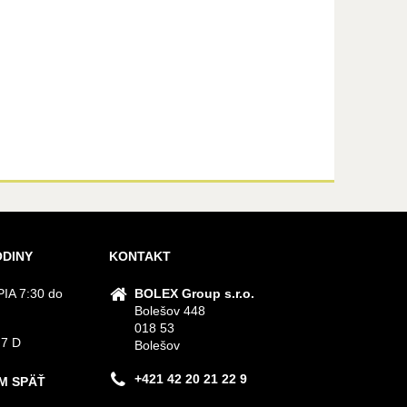
ODINY
KONTAKT
IA 7:30 do
BOLEX Group s.r.o.
Bolešov 448
018 53
 7 D
Bolešov
+421 42 20 21 22 9
M SPÄŤ