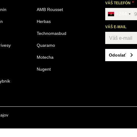
VÁŠ TELEFÓN
lnín
AMB Rousset
+244
ín
Herbas
VÁŠ E-MAIL
Technomasbud
rívesy
Quaramo
Odoslať
Motecha
Nugent
ybník
ajov