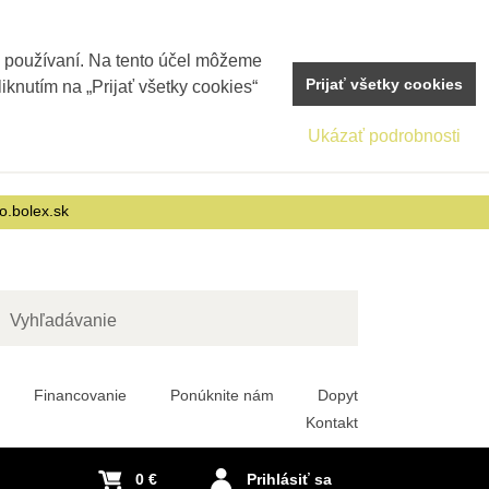
j používaní. Na tento účel môžeme
Prijať všetky cookies
iknutím na „Prijať všetky cookies“
Ukázať podrobnosti
o.bolex.sk
adať
Financovanie
Ponúknite nám
Dopyt
Kontakt
0 €
Prihlásiť sa