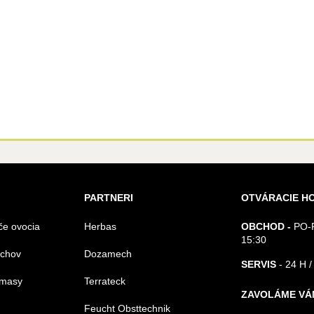
PARTNERI
OTVÁRACIE H
če ovocia
Herbas
OBCHOD -
PO-P
15:30
echov
Dozamech
SERVIS
- 24 H /
omasy
Terrateck
ZAVOLÁME VÁ
Feucht Obsttechnik