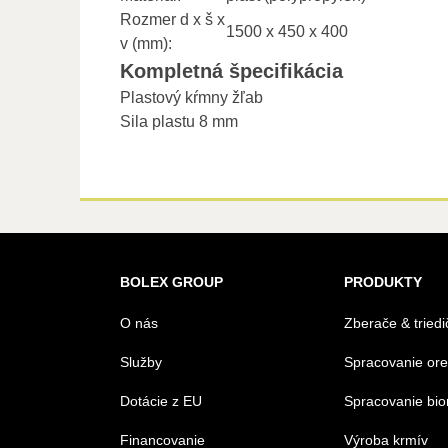
Rozmer d x š x
1500 x 450 x 400
v (mm):
Kompletná špecifikácia
Plastový kŕmny žľab
Sila plastu 8 mm
BOLEX GROUP
PRODUKTY
O nás
Zberače & triedi
Služby
Spracovanie or
Dotácie z EU
Spracovanie bi
Financovanie
Výroba krmív