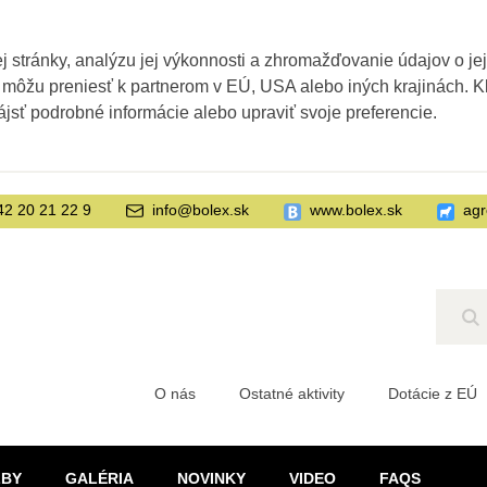
 stránky, analýzu jej výkonnosti a zhromažďovanie údajov o je
 môžu preniesť k partnerom v EÚ, USA alebo iných krajinách. Kl
ájsť podrobné informácie alebo upraviť svoje preferencie.
42 20 21 22 9
info@bolex.sk
www.bolex.sk
agr
Hľ
O nás
Ostatné aktivity
Dotácie z EÚ
ŽBY
GALÉRIA
NOVINKY
VIDEO
FAQS