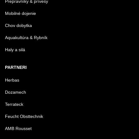
Prepravníky & prívesy
Mobilné dojenie
Chov dobytka
Aquakultúra & Rybník
Haly a silá
PARTNERI
Herbas
Dozamech
Terrateck
Feucht Obsttechnik
AMB Rousset