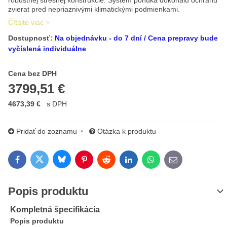
robustnej strešnej konštrukcie. Systém ponúka dokonalú ochranu
zvierat pred nepriaznivými klimatickými podmienkami.
Čítajte viac
Dostupnosť:
Na objednávku - do 7 dní / Cena prepravy bude
vyčíslená individuálne
Cena s DPH
Cena bez DPH
3799,51 €
4673,39 €
s DPH
Pridať do zoznamu
Otázka k produktu
Bluesky
Twitter
Facebook
Pinterest
Reddit
LinkedIn
WhatsApp
E-mail
Popis produktu
Kompletná špecifikácia
Popis produktu