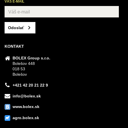
VÁŠ E-MAIL
Odoslať
KONTAKT
BOLEX Group s.r.o.
Bolešov 448
018 53
Bolešov
+421 42 20 21 22 9
info@bolex.sk
www.bolex.sk
agro.bolex.sk