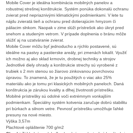
Mobile Cover je ideálna kombinácia mobilných panelov a
robustnej strešnej konštrukcie. Systém ponúka dokonalú ochranu
zvierat pred nepriaznivými klimatickými podmienkami. V lete tu
nájdu zvieratá tieň a ochranu pred dotierajúcim hmyzom či
páliacim slnkom. Naopak v zime slúži prístrešok ako úkryt pred
snehom a studeným vetrom. V prípade doplnenia o bránu môže
slúžiť aj na uzatváranie zvierat.
Mobile Cover môžu byť jednoducho a rýchlo postavené, sú
ideálne na pastvy a pastierske areály, pri zmenách lokalít. Využiť
ich možno aj ako sklad krmovín, drobnej techniky a strojov
Jednotlivé diely ohrady a konštrukcie strechy sú vyrobené z
trubiek s 2 mm stenou so žiarovo zinkovanou povrchovou
úpravou. To znamená, že je tu použitých o viac ako 25%
materiálu ako je tomu pri klasických mobilných paneloch. Daná
konštrukcia je zárukou kvality a dlhej životnosti prístrešku.
Mobilné prístrešky sú odolné voči extrémnym vonkajším
podmienkam. Špeciálny systém kotvenia zaručuje dobrú stabilitu
pri búrkach a silnom vetre. Pevnosť prístrešku umožňuje ľahké
presuny na nové miesto.
Výška 3,57m
Plachtové opláštenie 700 g/m2