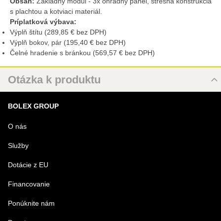
Obsah:
Základný modul - 3x ohradný panel, strešná konštrukcia
s plachtou a kotviaci materiál.
Príplatková výbava:
Výplň štítu (289,85 € bez DPH)
Výplň bokov, pár (195,40 € bez DPH)
Čelné hradenie s bránkou (569,57 € bez DPH)
Otázka k produktu
Nová otázka k produktu
BOLEX GROUP
MENO
O nás
Služby
VÁŠ E-MAIL
Dotácie z EU
Financovanie
VAŠA OTÁZKA K PRODUKTU
Ponúknite nám