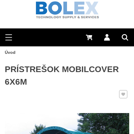
Hľadať
0 €
Prihlásiť sa
Menu
Vyh
Úvod
PRÍSTREŠOK MOBILCOVER
6X6M
Pridať 