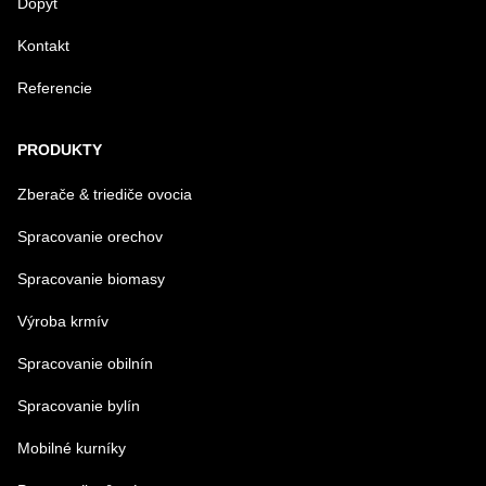
Dopyt
Kontakt
Referencie
Odoslať
PRODUKTY
Zberače & triediče ovocia
Spracovanie orechov
Spracovanie biomasy
Výroba krmív
Spracovanie obilnín
Spracovanie bylín
Mobilné kurníky