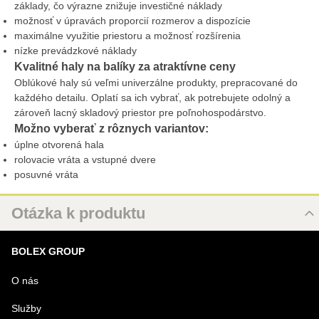
základy, čo výrazne znižuje investičné náklady
možnosť v úpravách proporcií rozmerov a dispozície
maximálne využitie priestoru a možnosť rozšírenia
nízke prevádzkové náklady
Kvalitné haly na balíky za atraktívne ceny
Oblúkové haly sú veľmi univerzálne produkty, prepracované do
každého detailu. Oplatí sa ich vybrať, ak potrebujete odolný a
zároveň lacný skladový priestor pre poľnohospodárstvo.
Možno vyberať z rôznych variantov:
úplne otvorená hala
rolovacie vráta a vstupné dvere
posuvné vráta
Otázka k produktu
Nová otázka k produktu
BOLEX GROUP
MENO
O nás
Služby
VÁŠ E-MAIL