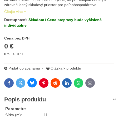
každého detailu. Oplatí sa ich vybrať, ak potrebujete odolný a
zároveň lacný skladový priestor pre poľnohospodárstvo.
Čítajte viac
Dostupnosť:
Skladom / Cena prepravy bude vyčíslená
individuálne
Cena s DPH
Cena bez DPH
0 €
0 €
s DPH
Pridať do zoznamu
Otázka k produktu
Bluesky
Twitter
Facebook
Pinterest
Reddit
LinkedIn
WhatsApp
E-mail
Popis produktu
Parametre
Šírka (m):
11