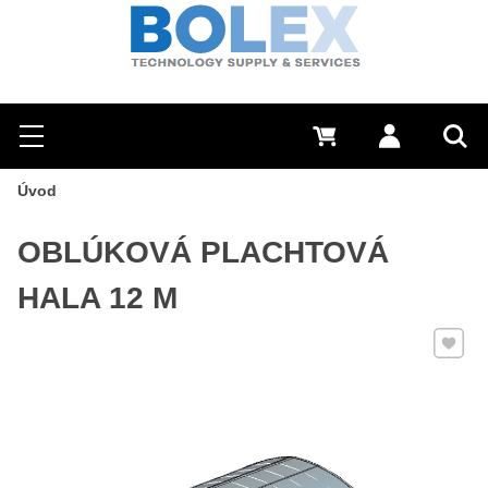
Hľadať
0 €
Prihlásiť sa
Menu
Vyh
Úvod
OBLÚKOVÁ PLACHTOVÁ
HALA 12 M
Pridať 