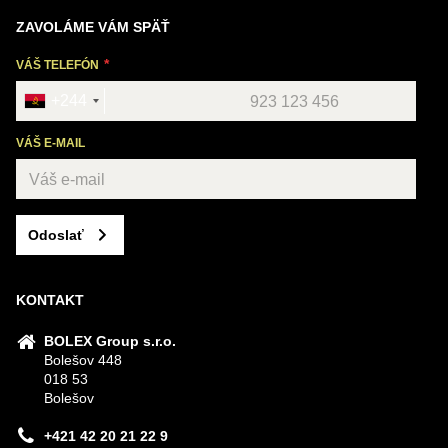
ZAVOLÁME VÁM SPÄŤ
VÁŠ TELEFÓN
+244
VÁŠ E-MAIL
Odoslať
KONTAKT
BOLEX Group s.r.o.
Bolešov 448
018 53
Bolešov
+421 42 20 21 22 9