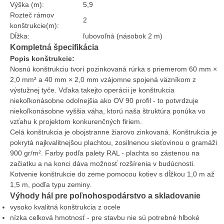
Výška (m):
5,9
Rozteč rámov
2
konštrukcie(m):
Dĺžka:
ľubovoľná (násobok 2 m)
Kompletná špecifikácia
Popis konštrukcie:
Nosnú konštrukciu tvorí pozinkovaná rúrka s priemerom 60 mm ×
2,0 mm² a 40 mm × 2,0 mm vzájomne spojená väzníkom z
výstužnej tyče. Vďaka takejto operácii je konštrukcia
niekoľkonásobne odolnejšia ako OV 90 profil - to potvrdzuje
niekoľkonásobne vyššia váha, ktorú naša štruktúra ponúka vo
vzťahu k projektom konkurenčných firiem.
Celá konštrukcia je obojstranne žiarovo zinkovaná. Konštrukcia je
pokrytá najkvalitnejšou plachtou, zosilnenou sieťovinou o gramáži
900 gr/m². Farby podľa palety RAL - plachta so zástenou na
začiatku a na konci dáva možnosť rozšírenia v budúcnosti.
Kotvenie konštrukcie do zeme pomocou kotiev s dĺžkou 1,0 m až
1,5 m, podľa typu zeminy.
Výhody hál pre poľnohospodárstvo a skladovanie
vysoko kvalitná konštrukcia z ocele
nízka celková hmotnosť - pre stavbu nie sú potrebné hlboké