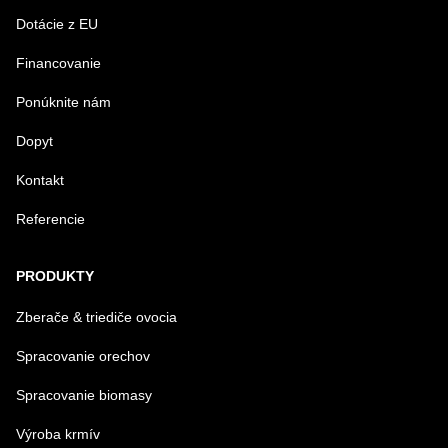
Dotácie z EU
Financovanie
VAŠA OTÁZKA K PRODUKTU
Ponúknite nám
Dopyt
Kontakt
Referencie
Odoslať
PRODUKTY
Zberače & triediče ovocia
Spracovanie orechov
Spracovanie biomasy
Výroba krmív