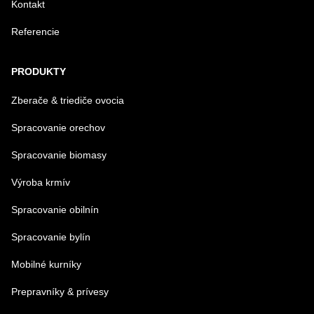
Kontakt
Referencie
Odoslať
PRODUKTY
Zberače & triediče ovocia
Spracovanie orechov
Spracovanie biomasy
Výroba krmív
Spracovanie obilnín
Spracovanie bylín
Mobilné kurníky
Prepravníky & prívesy