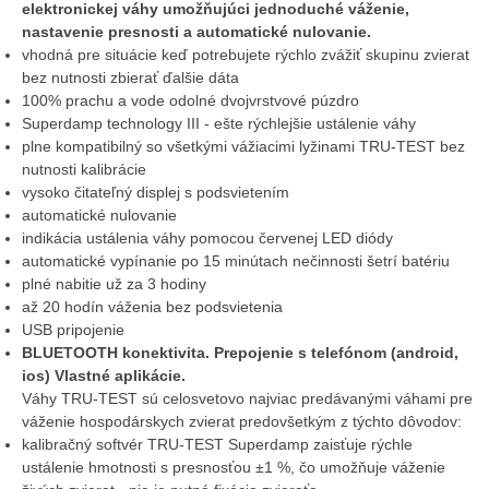
elektronickej váhy umožňujúci jednoduché váženie,
nastavenie presnosti a automatické nulovanie.
vhodná pre situácie keď potrebujete rýchlo zvážiť skupinu zvierat
bez nutnosti zbierať ďalšie dáta
100% prachu a vode odolné dvojvrstvové púzdro
Superdamp technology III - ešte rýchlejšie ustálenie váhy
plne kompatibilný so všetkými vážiacimi lyžinami TRU-TEST bez
nutnosti kalibrácie
vysoko čitateľný displej s podsvietením
automatické nulovanie
indikácia ustálenia váhy pomocou červenej LED diódy
automatické vypínanie po 15 minútach nečinnosti šetrí batériu
plné nabitie už za 3 hodiny
až 20 hodín váženia bez podsvietenia
USB pripojenie
BLUETOOTH konektivita. Prepojenie s telefónom (android,
ios) Vlastné aplikácie.
Váhy TRU-TEST sú celosvetovo najviac predávanými váhami pre
váženie hospodárskych zvierat predovšetkým z týchto dôvodov:
kalibračný softvér TRU-TEST Superdamp zaisťuje rýchle
ustálenie hmotnosti s presnosťou ±1 %, čo umožňuje váženie