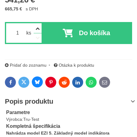
665,75 €
s DPH
Do košíka
ks
Pridať do zoznamu
Otázka k produktu
Bluesky
Twitter
Facebook
Pinterest
Reddit
LinkedIn
WhatsApp
E-mail
Popis produktu
Parametre
Výrobca:
Tru-Test
Kompletná špecifikácia
Nahrádza model EZI 5. Základný model indikátora