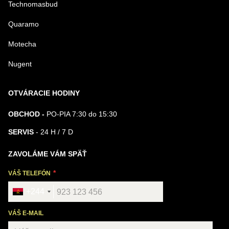
Technomasbud
Quaramo
Motecha
Nugent
OTVÁRACIE HODINY
OBCHOD -
PO-PIA 7:30 do 15:30
SERVIS
- 24 H / 7 D
ZAVOLÁME VÁM SPÄŤ
VÁŠ TELEFÓN
+244
VÁŠ E-MAIL