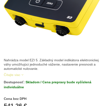
Nahrádza model EZI 5. Základný model indikátora elektronickej
váhy umožňujúci jednoduché váženie, nastavenie presnosti a
automatické nulovanie.
Čítajte viac
Dostupnosť:
Skladom / Cena prepravy bude vyčíslená
individuálne
Cena s DPH
Cena bez DPH
541,26 €