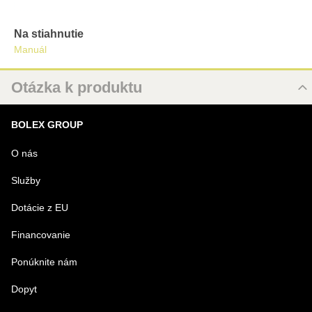
Na stiahnutie
Manuál
Otázka k produktu
Nová otázka k produktu
BOLEX GROUP
MENO
O nás
Služby
VÁŠ E-MAIL
Dotácie z EU
Financovanie
VAŠA OTÁZKA K PRODUKTU
Ponúknite nám
Dopyt