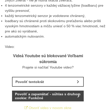
živých zvierat - nie je nutná fixácia zvieraťa,
4 tenzometrické senzory v každej vážiacej lyžine (loadbaru) pre
vyššiu presnosť,
každý tenzometrický senzor je vodotesne chránený,
loadbary sú chránené proti skokovému preťaženiu alebo príliš
vysokým hmotnostiam a môžu uniesť o 50 % viac hmotnosti, než
pre akú sú vyrábané,
automatickým nulovaním.
Video:
Videá Youtube sú blokované Voľbami
súkromia
Prajete si načítať Youtube video?
Povoliť tentokrát
Povoliť a zapamätať - súhlas s druhom
cookie: Funkčné
Otvoriť video v novom okne