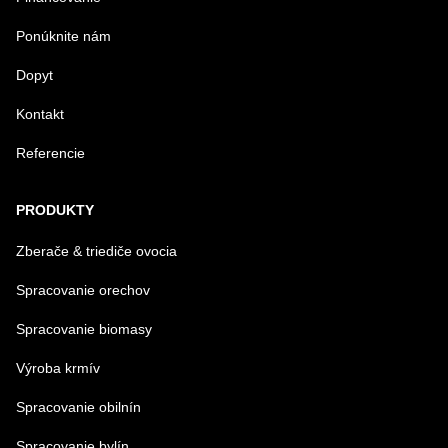
VAŠA OTÁZKA K PRODUKTU
Ponúknite nám
Dopyt
Kontakt
Referencie
Odoslať
PRODUKTY
Zberače & triediče ovocia
Spracovanie orechov
Spracovanie biomasy
Výroba krmív
Spracovanie obilnín
Spracovanie bylín