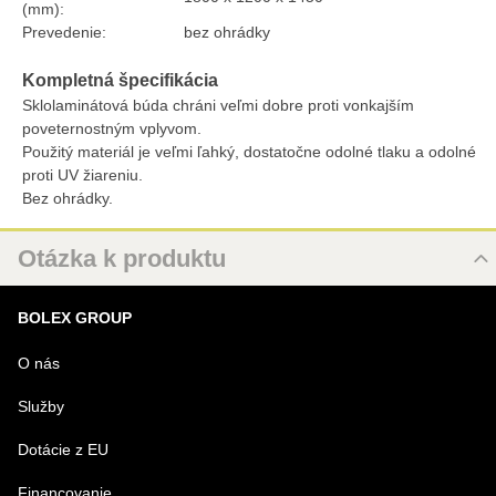
(mm):
Prevedenie:
bez ohrádky
Kompletná špecifikácia
Sklolaminátová búda chráni veľmi dobre proti vonkajším
poveternostným vplyvom.
Použitý materiál je veľmi ľahký, dostatočne odolné tlaku a odolné
proti UV žiareniu.
Bez ohrádky.
Otázka k produktu
Nová otázka k produktu
BOLEX GROUP
MENO
O nás
Služby
VÁŠ E-MAIL
Dotácie z EU
Financovanie