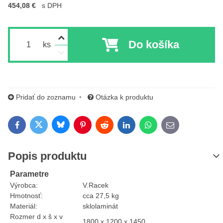
454,08 €
s DPH
Do košíka
ks
Pridať do zoznamu
Otázka k produktu
Bluesky
Twitter
Facebook
Pinterest
Reddit
LinkedIn
WhatsApp
E-mail
Popis produktu
Parametre
Výrobca:
V.Racek
Hmotnosť:
cca 27,5 kg
Materiál:
sklolaminát
Rozmer d x š x v
1800 x 1200 x 1450