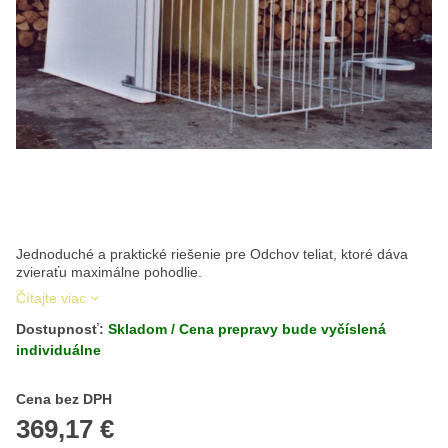
Jednoduché a praktické riešenie pre Odchov teliat, ktoré dáva
zvieraťu maximálne pohodlie.
Čítajte viac
Dostupnosť:
Skladom / Cena prepravy bude vyčíslená
individuálne
Cena s DPH
Cena bez DPH
369,17 €