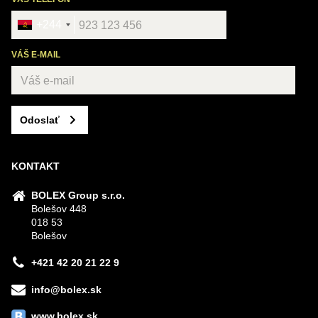
+244
VÁŠ E-MAIL
Odoslať
KONTAKT
BOLEX Group s.r.o.
Bolešov 448
018 53
Bolešov
+421 42 20 21 22 9
info@bolex.sk
www.bolex.sk