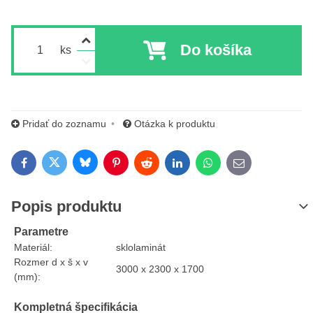
Do košíka
ks
Pridať do zoznamu
Otázka k produktu
Bluesky
Twitter
Facebook
Pinterest
Reddit
LinkedIn
WhatsApp
E-mail
Popis produktu
Parametre
Materiál:
sklolaminát
Rozmer d x š x v
3000 x 2300 x 1700
(mm):
Kompletná špecifikácia