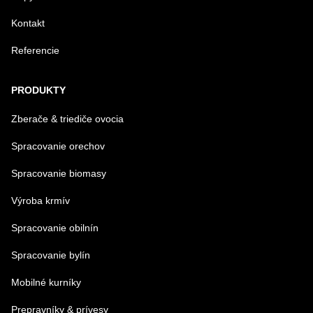
Kontakt
Referencie
Odoslať
PRODUKTY
Zberače & triediče ovocia
Spracovanie orechov
Spracovanie biomasy
Výroba krmív
Spracovanie obilnín
Spracovanie bylín
Mobilné kurníky
Prepravníky & prívesy