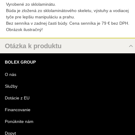
Vyrobené zo sklolaminátu.
Búda je zložená zo sklolaminátového skeletu, výstuhy a vodiacej
tyče pre lepšiu manipuláciu a prahu.
Bez senníka v zadnej časti búdy. Cena senníka je 79 € bez DPH.
Obrázok ilustračný!
Otázka k produktu
Nová otázka k produktu
BOLEX GROUP
MENO
O nás
Služby
VÁŠ E-MAIL
Dotácie z EU
Financovanie
VAŠA OTÁZKA K PRODUKTU
Ponúknite nám
Dopyt