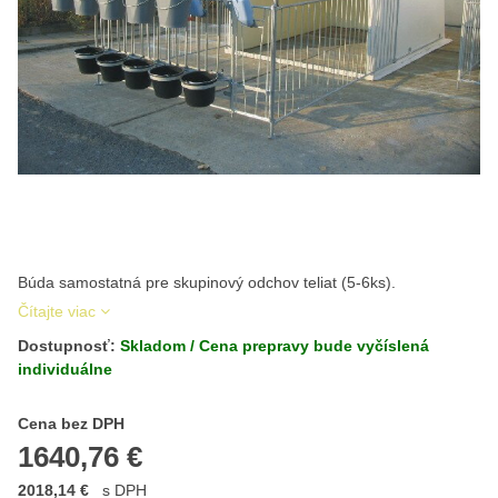
Búda samostatná pre skupinový odchov teliat (5-6ks).
Čítajte viac
Dostupnosť:
Skladom / Cena prepravy bude vyčíslená
individuálne
Cena s DPH
Cena bez DPH
1640,76 €
2018,14 €
s DPH