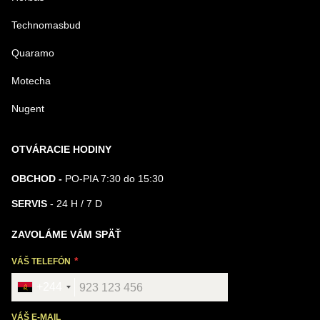
Technomasbud
Quaramo
Motecha
Nugent
OTVÁRACIE HODINY
OBCHOD -
PO-PIA 7:30 do 15:30
SERVIS
- 24 H / 7 D
ZAVOLÁME VÁM SPÄŤ
VÁŠ TELEFÓN
+244
VÁŠ E-MAIL