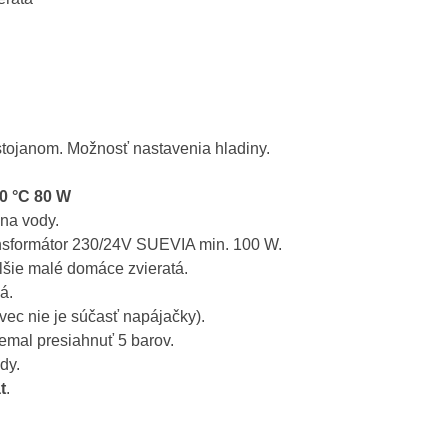
tojanom. Možnosť nastavenia hladiny.
0 °C 80 W
ina vody.
ansformátor 230/24V SUEVIA min. 100 W.
alšie malé domáce zvieratá.
á.
ec nie je súčasť napájačky).
nemal presiahnuť 5 barov.
ody.
t
.