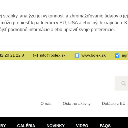
 stránky, analýzu jej výkonnosti a zhromažďovanie údajov o je
 môžu preniesť k partnerom v EÚ, USA alebo iných krajinách. Kl
ájsť podrobné informácie alebo upraviť svoje preferencie.
42 20 21 22 9
info@bolex.sk
www.bolex.sk
agr
Hľ
O nás
Ostatné aktivity
Dotácie z EÚ
ŽBY
GALÉRIA
NOVINKY
VIDEO
FAQS