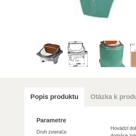
Popis produktu
Otázka k prod
Parametre
Hovädzí dob
Druh zvieraťa:
domáce zvi