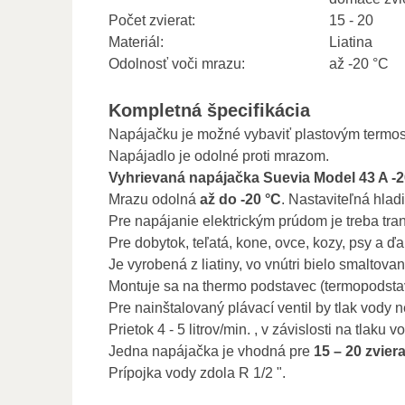
Počet zvierat:
15 - 20
Materiál:
Liatina
Odolnosť voči mrazu:
až -20 °C
Kompletná špecifikácia
Napájačku je možné vybaviť plastovým termos
Napájadlo je odolné proti mrazom.
Vyhrievaná napájačka Suevia Model 43 A -2
Mrazu odolná
až do -20 °C
. Nastaviteľná hlad
Pre napájanie elektrickým prúdom je treba tr
Pre dobytok, teľatá, kone, ovce, kozy, psy a ď
Je vyrobená z liatiny, vo vnútri bielo smaltovan
Montuje sa na thermo podstavec (termopodstav
Pre nainštalovaný plávací ventil by tlak vody 
Prietok 4 - 5 litrov/min. , v závislosti na tlaku v
Jedna napájačka je vhodná pre
15 – 20 zviera
Prípojka vody zdola R 1/2 ".