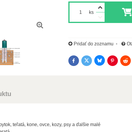
ks
Pridať do zoznamu
Ot
Bluesky
Twitter
Facebook
Pinterest
Red
uktu
ytok, teľatá, kone, ovce, kozy, psy a ďalšie malé
eratá