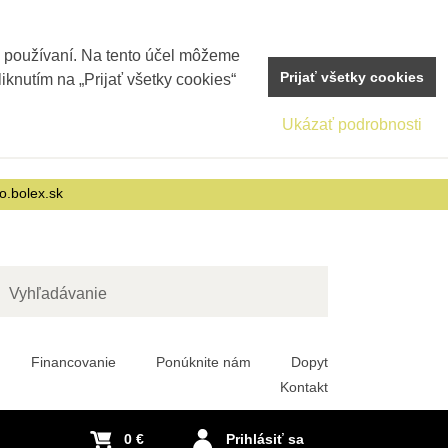
j používaní. Na tento účel môžeme
Prijať všetky cookies
iknutím na „Prijať všetky cookies“
Ukázať podrobnosti
o.bolex.sk
adať
Financovanie
Ponúknite nám
Dopyt
Kontakt
0 €
Prihlásiť sa