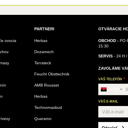
PARTNERI
OTVÁRACIE H
če ovocia
Herbas
OBCHOD -
PO-P
15:30
echov
Dozamech
SERVIS
- 24 H /
omasy
Terrateck
ZAVOLÁME VÁ
Feucht Obsttechnik
VÁŠ TELEFÓN
lnín
AMB Rousset
+244
ín
Herbas
VÁŠ E-MAIL
Technomasbud
rívesy
Quaramo
Odoslať