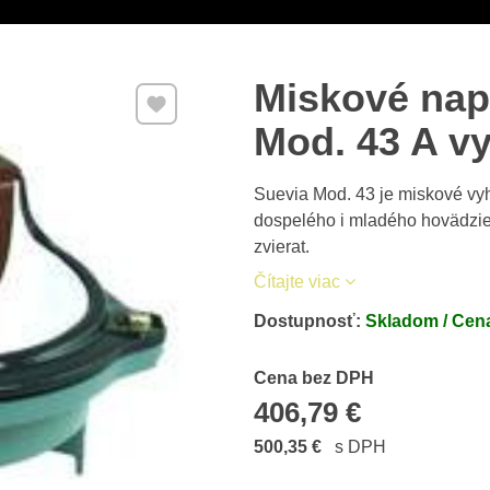
Miskové nap
Pridať k Obľúbeným
Mod. 43 A v
Suevia Mod. 43 je miskové vy
dospelého i mladého hovädzie
zvierat.
Čítajte viac
Dostupnosť:
Skladom / Cena
Cena s DPH
Cena bez DPH
406,79 €
500,35 €
s DPH