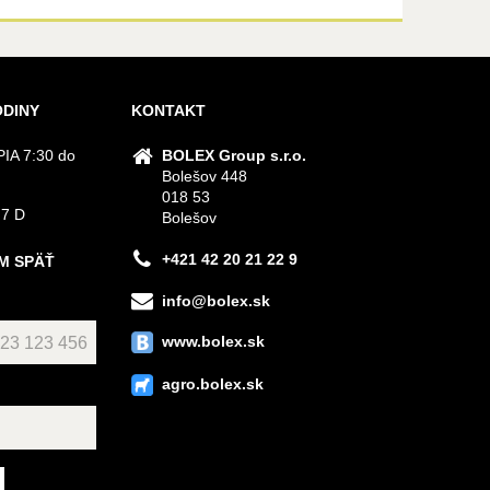
ODINY
KONTAKT
IA 7:30 do
BOLEX Group s.r.o.
Bolešov 448
018 53
 7 D
Bolešov
+421 42 20 21 22 9
M SPÄŤ
info@bolex.sk
www.bolex.sk
agro.bolex.sk