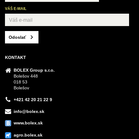
VÁŠ E-MAIL
Odoslať
KONTAKT
BOLEX Group s.r.o.
Bolešov 448
018 53
Bolešov
+421 42 20 21 22 9
info@bolex.sk
www.bolex.sk
agro.bolex.sk