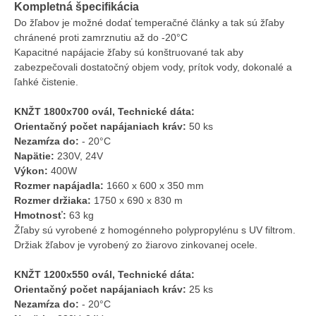
Kompletná špecifikácia
Do žľabov je možné dodať temperačné články a tak sú žľaby
chránené proti zamrznutiu až do -20°C
Kapacitné napájacie žľaby sú konštruované tak aby
zabezpečovali dostatočný objem vody, prítok vody, dokonalé a
ľahké čistenie.
KNŽT 1800x700 ovál, Technické dáta:
Orientačný počet napájaniach kráv:
50 ks
Nezamŕza do:
- 20°C
Napätie:
230V, 24V
Výkon:
400W
Rozmer napájadla:
1660 x 600 x 350 mm
Rozmer držiaka:
1750 x 690 x 830 m
Hmotnosť:
63 kg
Žľaby sú vyrobené z homogénneho polypropylénu s UV filtrom.
Držiak žľabov je vyrobený zo žiarovo zinkovanej ocele.
KNŽT 1200x550 ovál, Technické dáta:
Orientačný počet napájaniach kráv:
25 ks
Nezamŕza do:
- 20°C