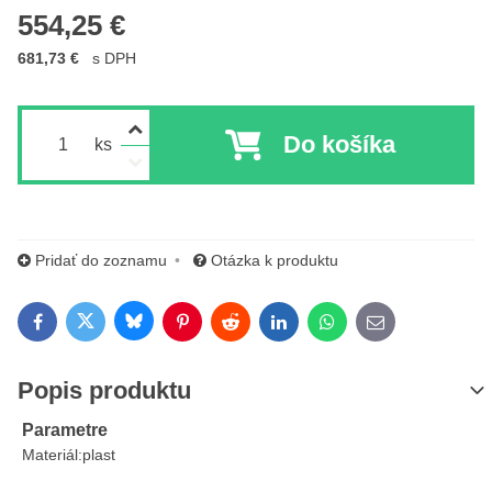
554,25 €
681,73 €
s DPH
Do košíka
ks
Pridať do zoznamu
Otázka k produktu
Bluesky
Twitter
Facebook
Pinterest
Reddit
LinkedIn
WhatsApp
E-mail
Popis produktu
Parametre
Materiál:
plast