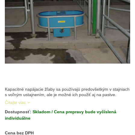
Kapacitné napájacie žľaby sa používajú predovšetkým v stajniach
s voľným ustajnením, ale je možné ich použiť aj na pastve.
Čítajte viac
Dostupnosť:
Skladom / Cena prepravy bude vyčíslená
individuálne
Cena s DPH
Cena bez DPH