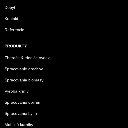
Dopyt
Kontakt
Referencie
Odoslať
PRODUKTY
Zberače & triediče ovocia
Spracovanie orechov
Spracovanie biomasy
Výroba krmív
Spracovanie obilnín
Spracovanie bylín
Mobilné kurníky