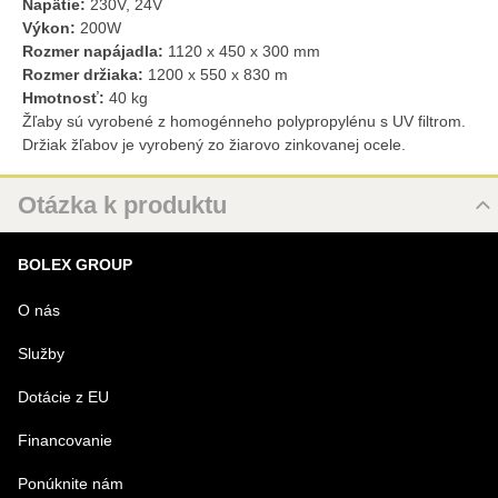
Napätie:
230V, 24V
Výkon:
200W
Rozmer napájadla:
1120 x 450 x 300 mm
Rozmer držiaka:
1200 x 550 x 830 m
Hmotnosť:
40 kg
Žľaby sú vyrobené z homogénneho polypropylénu s UV filtrom.
Držiak žľabov je vyrobený zo žiarovo zinkovanej ocele.
Otázka k produktu
Nová otázka k produktu
BOLEX GROUP
MENO
O nás
Služby
VÁŠ E-MAIL
Dotácie z EU
Financovanie
VAŠA OTÁZKA K PRODUKTU
Ponúknite nám