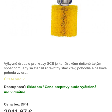
Výkyvné drbadlo pre kravy SCB je konštrukčne riešené takým
spôsobom, aby sa zlepšil zdravotný stav kráv, pohodlia a celková
pohoda zvierat.
Čítajte viac
Dostupnosť:
Skladom / Cena prepravy bude vyčíslená
individuálne
Cena s DPH
Cena bez DPH
2941,67 €