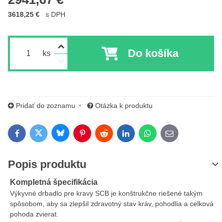
3618,25 €
s DPH
Do košíka
ks
Pridať do zoznamu
Otázka k produktu
Bluesky
Twitter
Facebook
Pinterest
Reddit
LinkedIn
WhatsApp
E-mail
Popis produktu
Kompletná špecifikácia
Výkyvné drbadlo pre kravy SCB je konštrukčne riešené takým
spôsobom, aby sa zlepšil zdravotný stav kráv, pohodlia a celková
pohoda zvierat.