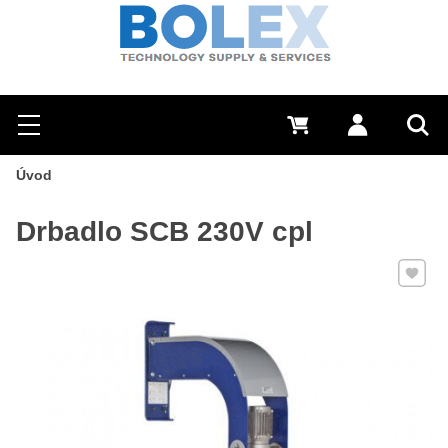
Hľadať
0 €
Prihlásiť sa
Menu
Vyh
Úvod
Drbadlo SCB 230V cpl
Pridať 