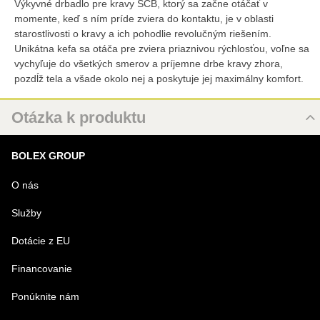
Výkyvné drbadlo pre kravy SCB, ktorý sa začne otáčať v
momente, keď s ním príde zviera do kontaktu, je v oblasti
starostlivosti o kravy a ich pohodlie revolučným riešením.
Unikátna kefa sa otáča pre zviera priaznivou rýchlosťou, voľne sa
vychyľuje do všetkých smerov a príjemne drbe kravy zhora,
pozdĺž tela a všade okolo nej a poskytuje jej maximálny komfort.
Otázka k produktu
Nová otázka k produktu
BOLEX GROUP
MENO
O nás
Služby
VÁŠ E-MAIL
Dotácie z EU
Financovanie
VAŠA OTÁZKA K PRODUKTU
Ponúknite nám