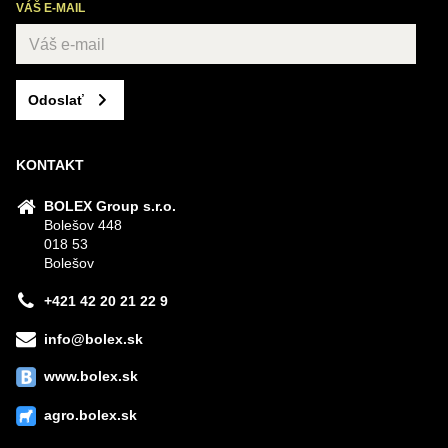
VÁŠ E-MAIL
Odoslať
KONTAKT
BOLEX Group s.r.o.
Bolešov 448
018 53
Bolešov
+421 42 20 21 22 9
info@bolex.sk
www.bolex.sk
agro.bolex.sk