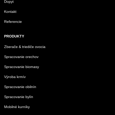
Dopyt
Kontakt
Referencie
Odoslať
PRODUKTY
Zberače & triediče ovocia
Spracovanie orechov
Spracovanie biomasy
Výroba krmív
Spracovanie obilnín
Spracovanie bylín
Mobilné kurníky