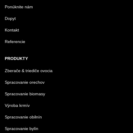
Ponúknite nám
Dopyt
Kontakt
Referencie
Odoslať
PRODUKTY
Zberače & triediče ovocia
Spracovanie orechov
Spracovanie biomasy
Výroba krmív
Spracovanie obilnín
Spracovanie bylín