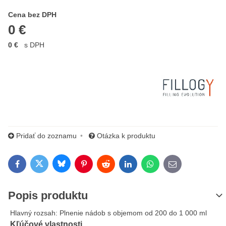
Cena s DPH
Cena bez DPH
0 €
0 €
s DPH
Výrobca:
Pridať do zoznamu
Otázka k produktu
Bluesky
Twitter
Facebook
Pinterest
Reddit
LinkedIn
WhatsApp
E-mail
Popis produktu
Hlavný rozsah:
Plnenie nádob s objemom od 200 do 1 000 ml
Kľúčové vlastnosti