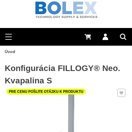
Hľadať
0 €
Prihlásiť sa
Menu
Vyh
Úvod
Konfigurácia FILLOGY® Neo.
Kvapalina S
Pridať 
PRE CENU POŠLITE OTÁZKU K PRODUKTU