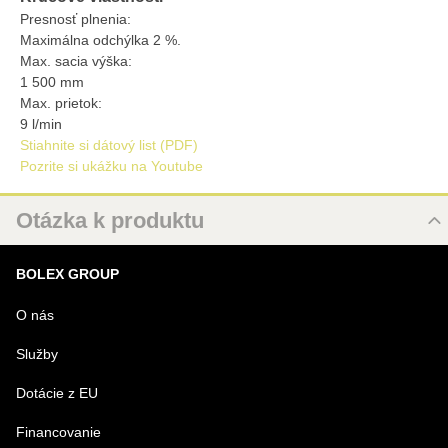
Presnosť plnenia:
Maximálna odchýlka 2 %.
Max. sacia výška:
1 500 mm
Max. prietok:
9 l/min
Stiahnite si dátový list (PDF)
Pozrite si ukážku na Youtube
Otázka k produktu
Nová otázka k produktu
BOLEX GROUP
MENO
O nás
Služby
VÁŠ E-MAIL
Dotácie z EU
Financovanie
VAŠA OTÁZKA K PRODUKTU