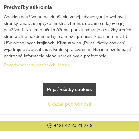
Predvoľby súkromia
Cookies používame na zlepšenie vašej návštevy tejto webovej
stránky, analýzu jej výkonnosti a zhromažďovanie údajov o jej
používaní. Na tento účel môžeme použiť nástroje a služby tretích
strán a zhromaždené údaje sa môžu preniesť k partnerom v EÚ,
USA alebo iných krajinách. Kliknutím na „Prijať všetky cookies“
vyjadrujete svoj súhlas s týmto spracovaním. Nižšie môžete nájsť
podrobné informácie alebo upraviť svoje preferencie.
Zásady ochrany osobných údajov
Prijať všetky cookies
Ukázať podrobnosti
1 22 9
info@bole