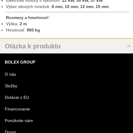
Elektrické motory s výkonom:
22 kW, 30 kW, 37 kW
Výber sitových mriežok:
8 mm, 10 mm, 12 mm, 15 mm
Rozmery a hmotnosť:
Výška:
2 m
Hmotnosť:
960 kg
Otázka k produktu
Nová otázka k produktu
BOLEX GROUP
MENO
O nás
Služby
VÁŠ E-MAIL
Dotácie z EU
Financovanie
VAŠA OTÁZKA K PRODUKTU
Ponúknite nám
Dopyt