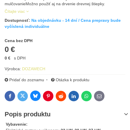
mulčovanieMožno použiť aj na drvenie drevnej štiepky.
Čítajte viac
Dostupnosť:
Na objednávku - 14 dní / Cena prepravy bude
vyčíslená individuálne
Cena s DPH
Cena bez DPH
0 €
0 €
s DPH
Výrobca:
DOZAMECH
Pridať do zoznamu
Otázka k produktu
Bluesky
Twitter
Facebook
Pinterest
Reddit
LinkedIn
WhatsApp
E-mail
Popis produktu
Vybavenie: