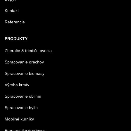
Kontakt
Referencie
Odoslať
PRODUKTY
Zberače & triediče ovocia
Spracovanie orechov
Spracovanie biomasy
Výroba krmív
Spracovanie obilnín
Spracovanie bylín
Mobilné kurníky
Prepravníky & prívesy