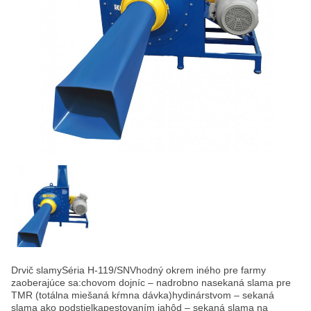
Drvič slamySéria H-119/SNVhodný okrem iného pre farmy
zaoberajúce sa:chovom dojníc – nadrobno nasekaná slama pre
TMR (totálna miešaná kŕmna dávka)hydinárstvom – sekaná
slama ako podstielkapestovaním jahôd – sekaná slama na