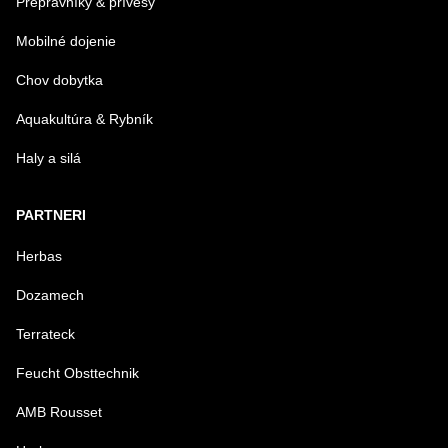
Prepravníky & prívesy
Mobilné dojenie
Chov dobytka
Aquakultúra & Rybník
Haly a silá
PARTNERI
Herbas
Dozamech
Terrateck
Feucht Obsttechnik
AMB Rousset