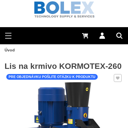
Hľadať
0 €
Prihlásiť sa
Menu
Vyh
Úvod
Lis na krmivo KORMOTEX-260
Pridať 
PRE OBJEDNÁVKU POŠLITE OTÁZKU K PRODUKTU