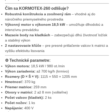
Čím sa KORMOTEX-260 odlišuje?
Robustná konštrukcia a zosilnený rám
– vhodné aj do
náročného priemyselného prostredia
Výkonný motor s výkonom 18,5 kW
– umožňuje dlhodobú a
intenzívnu prevádzku
Mazacie body na kladkách
– zabezpečujú dlhú životnosť ložísk
a stabilný výkon
2 nastavovacie kľúče
– pre presné pritlačenie valcov k matrici a
vyššiu efektivitu lisovania
⚙️
Technické parametre:
Výkon motora:
18,5 kW / 980 ot./min
Výkon zariadenia:
až 700 kg/h (krmivo)
Rozmery (D × Š × V):
1115 × 550 × 1205 mm
Hmotnosť:
370 kg
Priemer matrice:
259 mm
Otvory v matrici:
2 až 8 mm (voliteľne)
Počet valcov (kladiek):
2 ks
Počet nožov:
1 ks
Napájanie:
400 V