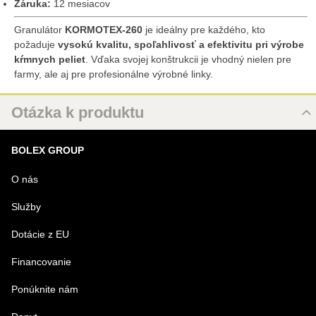
Záruka:
12 mesiacov
Granulátor
KORMOTEX-260
je ideálny pre každého, kto
požaduje
vysokú kvalitu, spoľahlivosť a efektivitu pri výrobe
kŕmnych peliet
. Vďaka svojej konštrukcii je vhodný nielen pre
farmy, ale aj pre profesionálne výrobné linky.
Otázka k produktu
Nová otázka k produktu
BOLEX GROUP
MENO
O nás
Služby
VÁŠ E-MAIL
Dotácie z EU
Financovanie
VAŠA OTÁZKA K PRODUKTU
Ponúknite nám