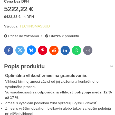
Cena s DPH
Cena bez DPH
5222,22 €
6423,33 €
s DPH
Výrobca:
TECHNOMASBUD
Pridať do zoznamu
Otázka k produktu
Bluesky
Twitter
Facebook
Pinterest
Reddit
LinkedIn
WhatsApp
E-mail
Popis produktu
Optimálna vlhkosť zmesi na granulovanie:
Vlhkosť kŕmnej zmesi závisí od jej zloženia a konkrétneho
výrobného procesu.
Vo všeobecnosti sa
odporúčaná vlhkosť pohybuje medzi 12 %
až 17 %
.
Zmesi s vysokým podielom zrna vyžadujú vyššiu vlhkosť
Zmesi s vyšším obsahom bielkovín alebo tukov sa lepšie peletujú
pri nižšej vlhkosti