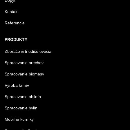
Dopyt
Kontakt
Referencie
Odoslať
PRODUKTY
Zberače & triediče ovocia
Spracovanie orechov
Spracovanie biomasy
Výroba krmív
Spracovanie obilnín
Spracovanie bylín
Mobilné kurníky