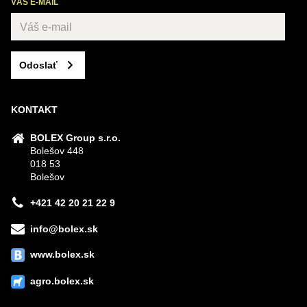
VÁŠ E-MAIL
Odoslať
KONTAKT
BOLEX Group s.r.o.
Bolešov 448
018 53
Bolešov
+421 42 20 21 22 9
info@bolex.sk
www.bolex.sk
agro.bolex.sk