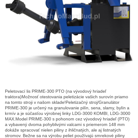
Peletovací lis PRIME-300 PTO (na vývodový hriadeľ
traktora)Možnosť otestovania peletizácie vašich surovín priamo
na tomto stroji v našom sklade!Peletizačný stroj/Granulátor
PRIME-300 je určený na granulovanie pilín, sena, slamy, bylín a
krmív a je súčasťou výrobnej linky LDG-3000 KOMBI, LDG-3000
MAX.Model PRIME-300 s pohonom cez vývodový hriadeľ (PTO)
a vybavený dvoma pohyblivými valcami s priemerom 148 mm
dokáže spracovať nielen piliny z ihličnatých, ale aj listnatých
stromov. Bežne sa na výrobu peliet používajú smrekové piliny