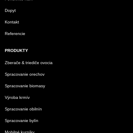
Dopyt
Kontakt
Referencie
Odoslať
PRODUKTY
Zberače & triediče ovocia
Spracovanie orechov
Spracovanie biomasy
Výroba krmív
Spracovanie obilnín
Spracovanie bylín
Mobilné kurníky