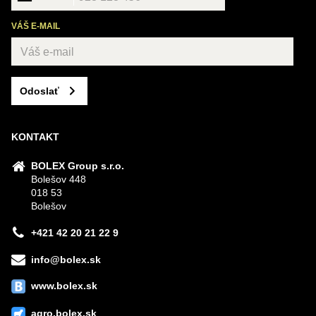
VÁŠ E-MAIL
Odoslať
KONTAKT
BOLEX Group s.r.o.
Bolešov 448
018 53
Bolešov
+421 42 20 21 22 9
info@bolex.sk
www.bolex.sk
agro.bolex.sk