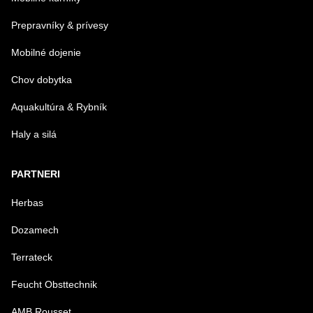
Prepravníky & prívesy
Mobilné dojenie
Chov dobytka
Aquakultúra & Rybník
Haly a silá
PARTNERI
Herbas
Dozamech
Terrateck
Feucht Obsttechnik
AMB Rousset