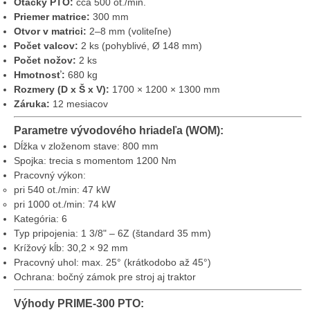
Otáčky PTO:
cca 500 ot./min.
Priemer matrice:
300 mm
Otvor v matrici:
2–8 mm (voliteľne)
Počet valcov:
2 ks (pohyblivé, Ø 148 mm)
Počet nožov:
2 ks
Hmotnosť:
680 kg
Rozmery (D x Š x V):
1700 × 1200 × 1300 mm
Záruka:
12 mesiacov
Parametre vývodového hriadeľa (WOM):
Dĺžka v zloženom stave: 800 mm
Spojka: trecia s momentom 1200 Nm
Pracovný výkon:
pri 540 ot./min: 47 kW
pri 1000 ot./min: 74 kW
Kategória: 6
Typ pripojenia: 1 3/8" – 6Z (štandard 35 mm)
Krížový kĺb: 30,2 × 92 mm
Pracovný uhol: max. 25° (krátkodobo až 45°)
Ochrana: bočný zámok pre stroj aj traktor
Výhody PRIME-300 PTO: