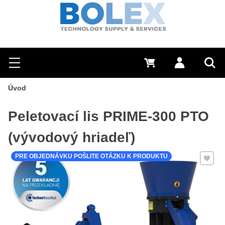
Hľadať
0 €
Prihlásiť sa
Menu
Vyh
Úvod
Peletovací lis PRIME-300 PTO
(vývodový hriadeľ)
Pridať 
PRE OBJEDNÁVKU POŠLITE OTÁZKU K PRODUKTU