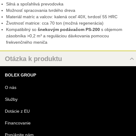
Silná a spoľahlivá prevodovka
Možnosť spracovania tvrdého dreva
Materiál matríc a valcov: kalená oceľ 40X, tvrdosť 55 HRC
Životnosť matrice: cca 70 ton (možná regenerácia)
Kompatibilný so
šnekovým podávačom PS-200
s objemom
zásobníka >0,2 m³ a reguláciou dávkovania pomocou
frekvenčného meniča
Otázka k produktu
Nová otázka k produktu
BOLEX GROUP
MENO
O nás
Služby
VÁŠ E-MAIL
Dotácie z EU
Financovanie
VAŠA OTÁZKA K PRODUKTU
Ponúknite nám