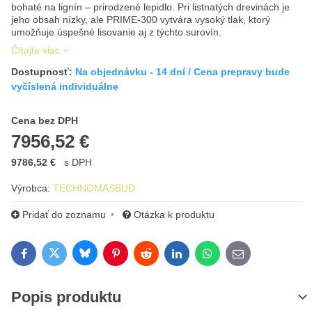
bohaté na lignín – prirodzené lepidlo. Pri listnatých drevinách je
jeho obsah nízky, ale PRIME-300 vytvára vysoký tlak, ktorý
umožňuje úspešné lisovanie aj z týchto surovín.
Čítajte viac
Dostupnosť:
Na objednávku - 14 dní / Cena prepravy bude
vyčíslená individuálne
Cena s DPH
Cena bez DPH
7956,52 €
9786,52 €
s DPH
Výrobca:
TECHNOMASBUD
Pridať do zoznamu
Otázka k produktu
Bluesky
Twitter
Facebook
Pinterest
Reddit
LinkedIn
WhatsApp
E-mail
Popis produktu