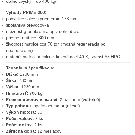
obilné zvyšky – do 400 kg/h
Výhody PRIME-300:
pohyblivé valce s priemerom 178 mm
spoľahlivá prevodovka
možnosť granulovania aj tvrdého dreva
priemer matrice: 300 mm
životnosť matrice cca 70 ton (možná regenerácia po
opotrebovaní)
materiál matrice a valcov: kalená oceľ 40 X, tvrdosť 55 HRC
Technická špecifikácia:
Dĺžka:
1790 mm
Šírka:
780 mm
Výška:
1220 mm
Hmotnosť:
700 kg
Priemer otvorov v matrici:
2 až 8 mm (voliteľné)
Typ pohonu:
spaľovací motor (diesel)
Výkon motora:
30 HP
Počet valcov:
2 ks
Počet nožov:
2 ks
Záručná doba:
12 mesiacov