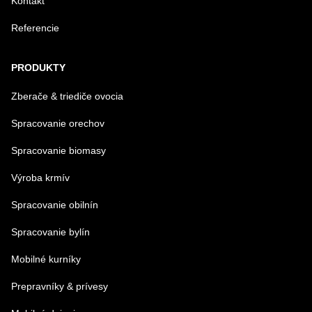
Kontakt
Referencie
Odoslať
PRODUKTY
Zberače & triediče ovocia
Spracovanie orechov
Spracovanie biomasy
Výroba krmív
Spracovanie obilnín
Spracovanie bylín
Mobilné kurníky
Prepravníky & prívesy