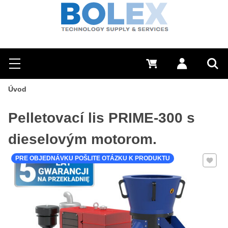
Hľadať
0 €
Prihlásiť sa
Menu
Vyh
Úvod
Pelletovací lis PRIME-300 s
dieselovým motorom.
Pridať 
PRE OBJEDNÁVKU POŠLITE OTÁZKU K PRODUKTU