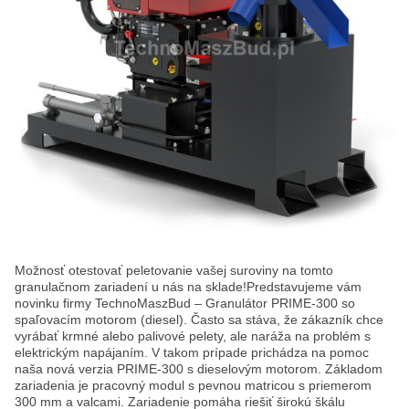
Možnosť otestovať peletovanie vašej suroviny na tomto
granulačnom zariadení u nás na sklade!Predstavujeme vám
novinku firmy TechnoMaszBud – Granulátor PRIME-300 so
spaľovacím motorom (diesel). Často sa stáva, že zákazník chce
vyrábať krmné alebo palivové pelety, ale naráža na problém s
elektrickým napájaním. V takom prípade prichádza na pomoc
naša nová verzia PRIME-300 s dieselovým motorom. Základom
zariadenia je pracovný modul s pevnou matricou s priemerom
300 mm a valcami. Zariadenie pomáha riešiť širokú škálu