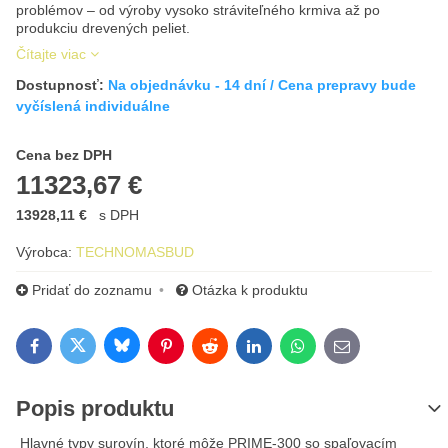
problémov – od výroby vysoko stráviteľného krmiva až po
produkciu drevených peliet.
Čítajte viac
Dostupnosť:
Na objednávku - 14 dní / Cena prepravy bude
vyčíslená individuálne
Cena s DPH
Cena bez DPH
11323,67 €
13928,11 €
s DPH
Výrobca:
TECHNOMASBUD
Pridať do zoznamu
Otázka k produktu
Bluesky
Twitter
Facebook
Pinterest
Reddit
LinkedIn
WhatsApp
E-mail
Popis produktu
Hlavné typy surovín, ktoré môže PRIME-300 so spaľovacím