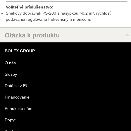
Voliteľné príslušenstvo:
Šnekový dopravník PS-200 s násypkou >0,2 m³, rýchlosť
podávania regulovaná frekvenčným meničom.
Otázka k produktu
Nová otázka k produktu
BOLEX GROUP
MENO
O nás
Služby
VÁŠ E-MAIL
Dotácie z EU
Financovanie
VAŠA OTÁZKA K PRODUKTU
Ponúknite nám
Dopyt