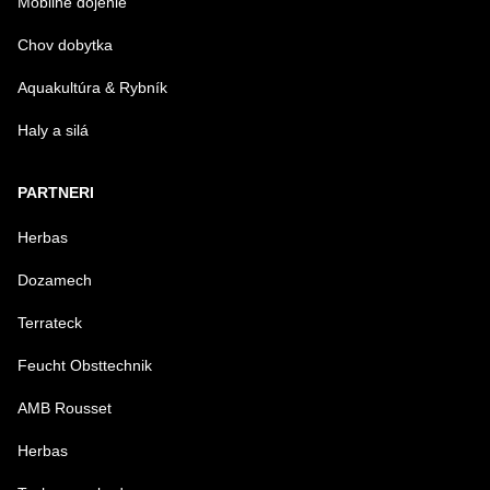
Mobilné dojenie
Chov dobytka
Aquakultúra & Rybník
Haly a silá
PARTNERI
Herbas
Dozamech
Terrateck
Feucht Obsttechnik
AMB Rousset
Herbas