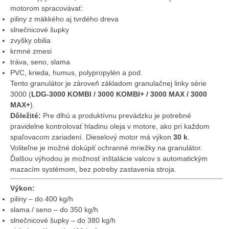
motorom spracovávať:
piliny z mäkkého aj tvrdého dreva
slnečnicové šupky
zvyšky obilia
krmné zmesi
tráva, seno, slama
PVC, krieda, humus, polypropylén a pod.
Tento granulátor je zároveň základom granulačnej linky série
3000 (
LDG-3000 KOMBI / 3000 KOMBI+ / 3000 MAX / 3000
MAX+
).
Dôležité:
Pre dlhú a produktívnu prevádzku je potrebné
pravidelne kontrolovať hladinu oleja v motore, ako pri každom
spaľovacom zariadení. Dieselový motor má výkon
30 k
.
Voliteľne je možné dokúpiť ochranné mriežky na granulátor.
Ďalšou výhodou je možnosť inštalácie valcov s automatickým
mazacím systémom, bez potreby zastavenia stroja.
Výkon:
piliny – do 400 kg/h
slama / seno – do 350 kg/h
slnečnicové šupky – do 380 kg/h