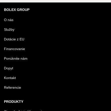
Nová otázka k produktu
BOLEX GROUP
MENO
O nás
Služby
VÁŠ E-MAIL
Dotácie z EU
Financovanie
VAŠA OTÁZKA K PRODUKTU
Ponúknite nám
Dopyt
Kontakt
Referencie
Odoslať
PRODUKTY