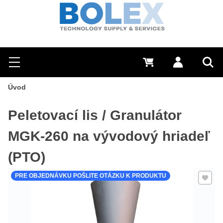
Hľadať
0 €
Prihlásiť sa
Menu
Vyh
Úvod
Peletovací lis / Granulátor
MGK-260 na vývodový hriadeľ
(PTO)
Pridať 
PRE OBJEDNÁVKU POŠLITE OTÁZKU K PRODUKTU