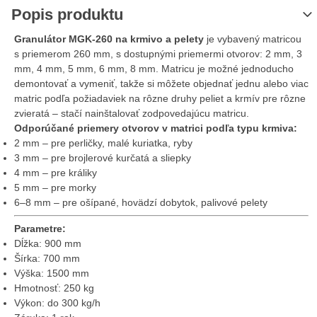
Popis produktu
Granulátor MGK-260 na krmivo a pelety
je vybavený matricou
s priemerom 260 mm, s dostupnými priemermi otvorov: 2 mm, 3
mm, 4 mm, 5 mm, 6 mm, 8 mm. Matricu je možné jednoducho
demontovať a vymeniť, takže si môžete objednať jednu alebo viac
matric podľa požiadaviek na rôzne druhy peliet a krmív pre rôzne
zvieratá – stačí nainštalovať zodpovedajúcu matricu.
Odporúčané priemery otvorov v matrici podľa typu krmiva:
2 mm – pre perličky, malé kuriatka, ryby
3 mm – pre brojlerové kurčatá a sliepky
4 mm – pre králiky
5 mm – pre morky
6–8 mm – pre ošípané, hovädzí dobytok, palivové pelety
Parametre:
Dĺžka: 900 mm
Šírka: 700 mm
Výška: 1500 mm
Hmotnosť: 250 kg
Výkon: do 300 kg/h