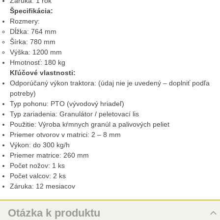
Záruka: 1 rok
Špecifikácia:
Rozmery:
Dĺžka: 764 mm
Šírka: 780 mm
Výška: 1200 mm
Hmotnosť: 180 kg
Kľúčové vlastnosti:
Odporúčaný výkon traktora: (údaj nie je uvedený – doplniť podľa
potreby)
Typ pohonu: PTO (vývodový hriadeľ)
Typ zariadenia: Granulátor / peletovací lis
Použitie: Výroba kŕmnych granúl a palivových peliet
Priemer otvorov v matrici: 2 – 8 mm
Výkon: do 300 kg/h
Priemer matrice: 260 mm
Počet nožov: 1 ks
Počet valcov: 2 ks
Záruka: 12 mesiacov
Otázka k produktu