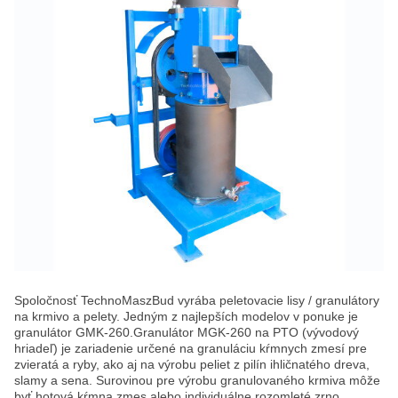
Spoločnosť TechnoMaszBud vyrába peletovacie lisy / granulátory
na krmivo a pelety. Jedným z najlepších modelov v ponuke je
granulátor GMK-260.Granulátor MGK-260 na PTO (vývodový
hriadeľ) je zariadenie určené na granuláciu kŕmnych zmesí pre
zvieratá a ryby, ako aj na výrobu peliet z pilín ihličnatého dreva,
slamy a sena. Surovinou pre výrobu granulovaného krmiva môže
byť hotová kŕmna zmes alebo individuálne rozomleté zrno,