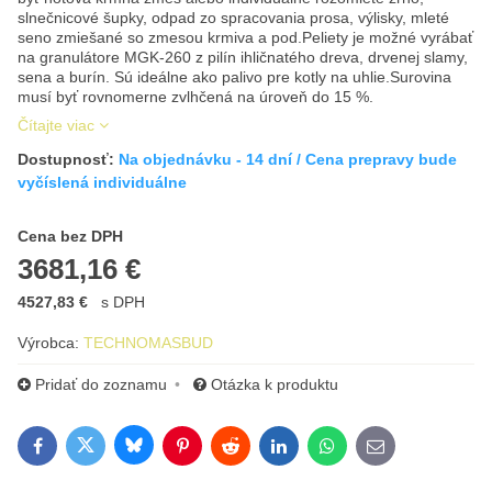
slnečnicové šupky, odpad zo spracovania prosa, výlisky, mleté
seno zmiešané so zmesou krmiva a pod.Peliety je možné vyrábať
na granulátore MGK-260 z pilín ihličnatého dreva, drvenej slamy,
sena a burín. Sú ideálne ako palivo pre kotly na uhlie.Surovina
musí byť rovnomerne zvlhčená na úroveň do 15 %.
Čítajte viac
Dostupnosť:
Na objednávku - 14 dní / Cena prepravy bude
vyčíslená individuálne
Cena s DPH
Cena bez DPH
3681,16 €
4527,83 €
s DPH
Výrobca:
TECHNOMASBUD
Pridať do zoznamu
Otázka k produktu
Bluesky
Twitter
Facebook
Pinterest
Reddit
LinkedIn
WhatsApp
E-mail