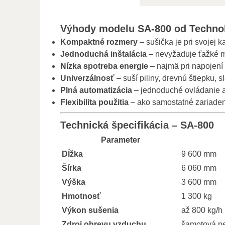
Výhody modelu SA-800 od Techn
Kompaktné rozmery
– sušička je pri svojej 
Jednoduchá inštalácia
– nevyžaduje ťažké m
Nízka spotreba energie
– najmä pri napojení 
Univerzálnosť
– suší piliny, drevnú štiepku, 
Plná automatizácia
– jednoduché ovládanie 
Flexibilita použitia
– ako samostatné zariadeni
Technická špecifikácia – SA-800
Parameter
Dĺžka
9 600 mm
Šírka
6 060 mm
Výška
3 600 mm
Hmotnosť
1 300 kg
Výkon sušenia
až 800 kg/h
Zdroj ohrevu vzduchu
šamotová pe