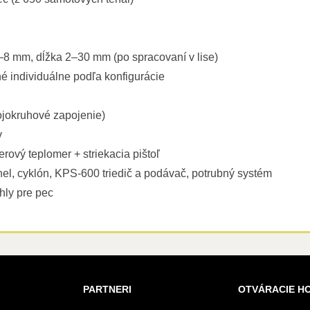
–8 mm, dĺžka 2–30 mm (po spracovaní v lise)
é individuálne podľa konfigurácie
ojokruhové zapojenie)
v
serový teplomer + striekacia pištoľ
nel, cyklón, KPS-600 triedič a podávač, potrubný systém
hly pre pec
PARTNERI
OTVÁRACIE H