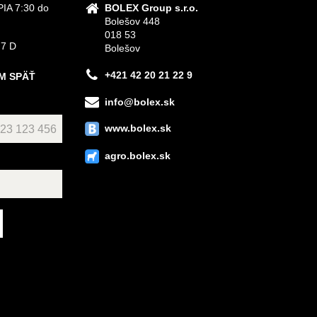
IA 7:30 do
BOLEX Group s.r.o.
Bolešov 448
018 53
 7 D
Bolešov
+421 42 20 21 22 9
M SPÄŤ
info@bolex.sk
www.bolex.sk
agro.bolex.sk