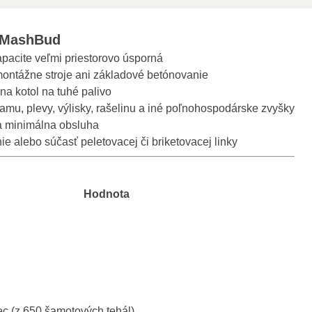
oMashBud
kapacite veľmi priestorovo úsporná
ontážne stroje ani základové betónovanie
na kotol na tuhé palivo
slamu, plevy, výlisky, rašelinu a iné poľnohospodárske zvyšky
a minimálna obsluha
e alebo súčasť peletovacej či briketovacej linky
Hodnota
c (z 650 šamotových tehál)