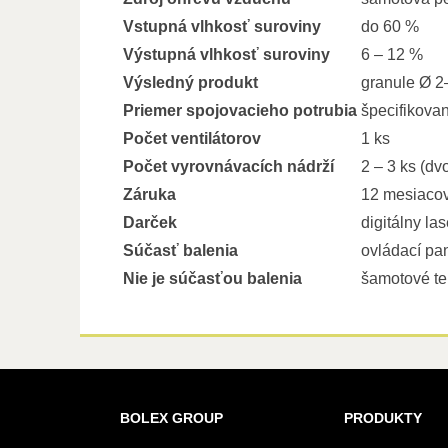
Vstupná vlhkosť suroviny
do 60 %
Výstupná vlhkosť suroviny
6 – 12 %
Výsledný produkt
granule Ø 2
Priemer spojovacieho potrubia
špecifikovan
Počet ventilátorov
1 ks
Počet vyrovnávacích nádrží
2 – 3 ks (dv
Záruka
12 mesiaco
Darček
digitálny la
Súčasť balenia
ovládací pa
Nie je súčasťou balenia
šamotové te
BOLEX GROUP
PRODUKTY