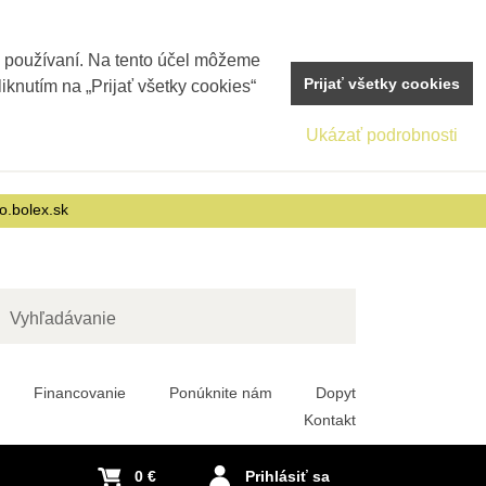
j používaní. Na tento účel môžeme
Prijať všetky cookies
iknutím na „Prijať všetky cookies“
Ukázať podrobnosti
o.bolex.sk
adať
Financovanie
Ponúknite nám
Dopyt
Kontakt
0 €
Prihlásiť sa