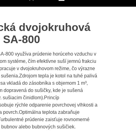
cká dvojokruhová
n SA-800
SA-800 využíva prúdenie horúceho vzduchu v
m systéme, čím efektívne suší jemnú frakciu
pracuje v dvojokruhovom režime, čo výrazne
 sušenia.Zdrojom tepla je kotol na tuhé palivá
 sa vkladá do zásobníka s objemom 1 m³,
 dopravená do sušičky, kde je sušená
 sušiacim činidlom).Princíp
obuje rýchle odparenie povrchovej vlhkosti a
na povrch.Optimálna teplota zabraňuje
c.Turbulentné prúdenie zaisťuje rovnomerné
h bubnov alebo bubnových sušičiek.