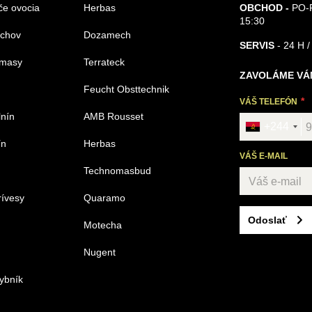
če ovocia
Herbas
OBCHOD -
PO-P
15:30
echov
Dozamech
SERVIS
- 24 H /
omasy
Terrateck
ZAVOLÁME VÁ
Feucht Obsttechnik
VÁŠ TELEFÓN
lnín
AMB Rousset
+244
ín
Herbas
VÁŠ E-MAIL
Technomasbud
rívesy
Quaramo
Odoslať
Motecha
Nugent
ybník