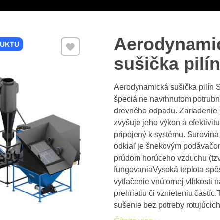
Aerodynami
Pridať k Obľúbeným
DUKTU
sušička pilí
Aerodynamická sušička pilín 
špeciálne navrhnutom potrubno
drevného odpadu. Zariadenie 
zvyšuje jeho výkon a efektivitu
pripojený k systému. Surovina
odkiaľ je šnekovým podávačom
prúdom horúceho vzduchu (tzv.
fungovaniaVysoká teplota spôs
vytlačenie vnútornej vlhkosti 
prehriatiu či vznieteniu častí
sušenie bez potreby rotujúcic