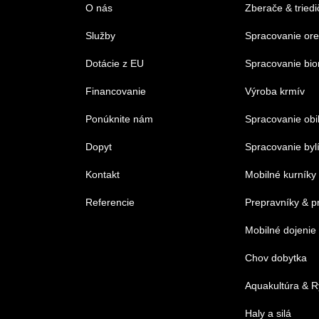
O nás
Zberače & triedi
Služby
Spracovanie or
Dotácie z EU
Spracovanie bi
Financovanie
Výroba krmív
Ponúknite nám
Spracovanie obi
Dopyt
Spracovanie byl
Kontakt
Mobilné kurníky
Referencie
Prepravníky & p
Mobilné dojenie
Chov dobytka
Aquakultúra & R
Haly a silá