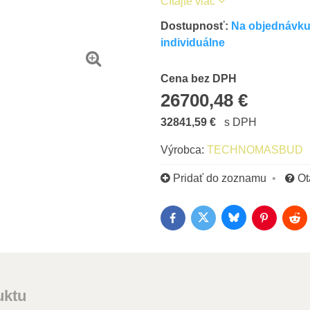
Čítajte viac
Dostupnosť:
Na objednávku 
individuálne
Cena s DPH
Cena bez DPH
26700,48 €
32841,59 €
s DPH
Výrobca:
TECHNOMASBUD
Pridať do zoznamu
Ot
Bluesky
Twitter
Facebook
Pinterest
Red
uktu