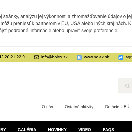
 stránky, analýzu jej výkonnosti a zhromažďovanie údajov o je
 môžu preniesť k partnerom v EÚ, USA alebo iných krajinách. Kl
ájsť podrobné informácie alebo upraviť svoje preferencie.
42 20 21 22 9
info@bolex.sk
www.bolex.sk
agr
Hľ
O nás
Ostatné aktivity
Dotácie z EÚ
ŽBY
GALÉRIA
NOVINKY
VIDEO
FAQS