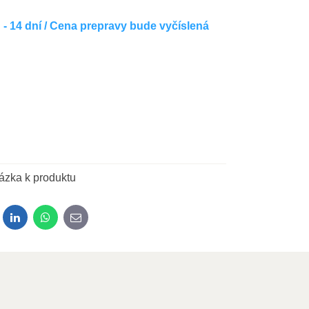
- 14 dní / Cena prepravy bude vyčíslená
ázka k produktu
dit
LinkedIn
WhatsApp
E-mail