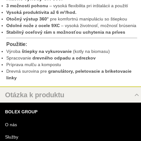
3 možnosti pohonu
– vysoká flexibilita pri inštalácii a použití
Vysoká produktivita až 6 m³/hod.
Otočný výstup 360°
pre komfortnú manipuláciu so štiepkou
Odolné nože z ocele 9XC
– vysoká životnosť, možnosť brúsenia
Stabilný oceľový rám s možnosťou uchytenia na príves
Použitie:
Výroba
štiepky na vykurovanie
(kotly na biomasu)
Spracovanie
drevného odpadu a odrezkov
Príprava mulču a kompostu
Drevná surovina pre
granulátory, peletovacie a briketovacie
linky
Otázka k produktu
Nová otázka k produktu
BOLEX GROUP
MENO
O nás
Služby
VÁŠ E-MAIL