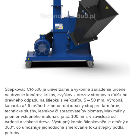
Štiepkovač CR-500 je univerzálne a výkonné zariadenie určené
na drvenie konárov, kríkov, zvyškov z orezov stromov a ďalšieho
drevného odpadu na štiepku s veľkosťou 5 – 50 mm. Výrobná
kapacita až 6 m³/hod. z neho robí ideálny stroj pre farmárov,
technické služby, lesníkov či spracovateľov biomasy.Maximálny
priemer vstupného materiálu je až 100 mm, v závislosti od
tvrdosti a vlhkosti dreva. Výstupný komín štiepkovača je otočný o
360°, čo umožňuje jednoduché smerovanie toku štiepky podľa
potreby.