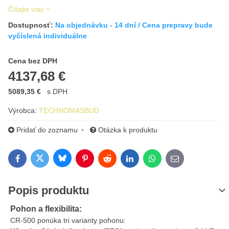
Čítajte viac
Dostupnosť:
Na objednávku - 14 dní / Cena prepravy bude
vyčíslená individuálne
Cena s DPH
Cena bez DPH
4137,68 €
5089,35 €
s DPH
Výrobca:
TECHNOMASBUD
Pridať do zoznamu
Otázka k produktu
Bluesky
Twitter
Facebook
Pinterest
Reddit
LinkedIn
WhatsApp
E-mail
Popis produktu
Pohon a flexibilita:
CR-500 ponúka tri varianty pohonu: