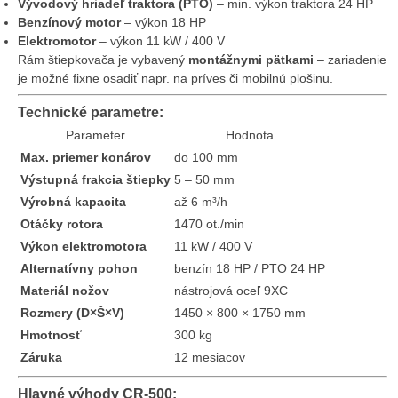
Vývodový hriadeľ traktora (PTO)
– min. výkon traktora 24 HP
Benzínový motor
– výkon 18 HP
Elektromotor
– výkon 11 kW / 400 V
Rám štiepkovača je vybavený
montážnymi pätkami
– zariadenie
je možné fixne osadiť napr. na príves či mobilnú plošinu.
Technické parametre:
Parameter
Hodnota
Max. priemer konárov
do 100 mm
Výstupná frakcia štiepky
5 – 50 mm
Výrobná kapacita
až 6 m³/h
Otáčky rotora
1470 ot./min
Výkon elektromotora
11 kW / 400 V
Alternatívny pohon
benzín 18 HP / PTO 24 HP
Materiál nožov
nástrojová oceľ 9XC
Rozmery (D×Š×V)
1450 × 800 × 1750 mm
Hmotnosť
300 kg
Záruka
12 mesiacov
Hlavné výhody CR-500: