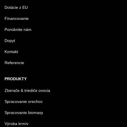
Dotácie z EU
Financovanie
VAŠA OTÁZKA K PRODUKTU
Ponúknite nám
Dopyt
Kontakt
Referencie
Odoslať
PRODUKTY
Zberače & triediče ovocia
Spracovanie orechov
Spracovanie biomasy
Výroba krmív