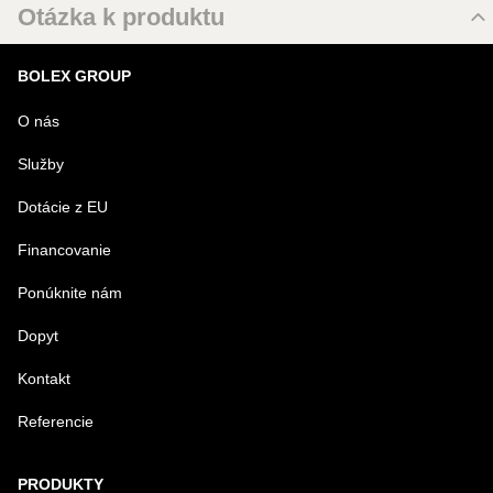
Otázka k produktu
Nová otázka k produktu
BOLEX GROUP
MENO
O nás
Služby
VÁŠ E-MAIL
Dotácie z EU
Financovanie
VAŠA OTÁZKA K PRODUKTU
Ponúknite nám
Dopyt
Kontakt
Referencie
Odoslať
PRODUKTY