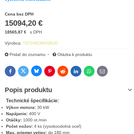
Cena s DPH
Cena bez DPH
15094,20 €
18565,87 €
s DPH
Výrobca:
TECHNOMASBUD
Pridať do zoznamu
Otázka k produktu
Bluesky
Twitter
Facebook
Pinterest
Reddit
LinkedIn
WhatsApp
E-mail
Popis produktu
Technické špecifikácie:
Výkon motora:
30 kW
Napájanie:
400 V
Otáčky:
1000 ot./min
Počet nožov:
4 ks (vysokoodolná oceľ)
Max. priemer vetiev:
do 180 mm