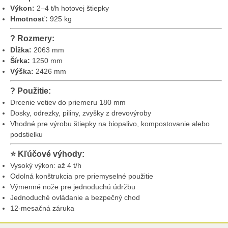
Výkon:
2–4 t/h hotovej štiepky
Hmotnosť:
925 kg
?
Rozmery:
Dĺžka:
2063 mm
Šírka:
1250 mm
Výška:
2426 mm
?
Použitie:
Drcenie vetiev do priemeru 180 mm
Dosky, odrezky, piliny, zvyšky z drevovýroby
Vhodné pre výrobu štiepky na biopalivo, kompostovanie alebo
podstielku
⭐
Kľúčové výhody:
Vysoký výkon: až 4 t/h
Odolná konštrukcia pre priemyselné použitie
Výmenné nože pre jednoduchú údržbu
Jednoduché ovládanie a bezpečný chod
12-mesačná záruka