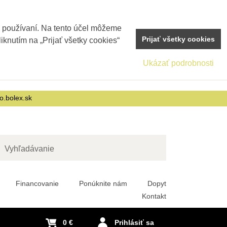
j používaní. Na tento účel môžeme
Prijať všetky cookies
iknutím na „Prijať všetky cookies“
Ukázať podrobnosti
o.bolex.sk
adať
Financovanie
Ponúknite nám
Dopyt
Kontakt
0 €
Prihlásiť sa