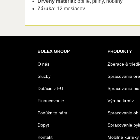
Drvený materiál:
obilie, piliny, hobliny
Záruka:
12 mesiacov
BOLEX GROUP
PRODUKTY
O nás
Zberače & triedi
Služby
Spracovanie or
Dotácie z EU
Spracovanie bi
Financovanie
Výroba krmív
Ponúknite nám
Spracovanie obi
Dopyt
Spracovanie byl
Kontakt
Mobilné kurníky