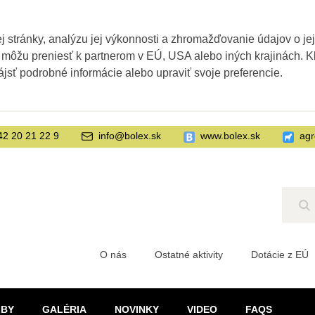
 stránky, analýzu jej výkonnosti a zhromažďovanie údajov o je
 môžu preniesť k partnerom v EÚ, USA alebo iných krajinách. Kl
ájsť podrobné informácie alebo upraviť svoje preferencie.
42 20 21 22 9
info@bolex.sk
www.bolex.sk
agr
Hľ
O nás
Ostatné aktivity
Dotácie z EÚ
ŽBY
GALÉRIA
NOVINKY
VIDEO
FAQS