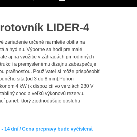
šrotovník LIDER-4
é zariadenie určené na mletie obilia na
tá a hydinu. Výborne sa hodí pre malé
le aj na využitie v záhradách pri rodinných
rukcii a premyslenému dizajnu zabezpečuje
u prašnosťou. Používateľ si môže prispôsobiť
odného sita (od 3 do 8 mm).Pohon
konom 4 kW (k dispozícii vo verziách 230 V
stabilný chod a veľkú výkonovú rezervu.
cí panel, ktorý zjednodušuje obsluhu
- 14 dní / Cena prepravy bude vyčíslená