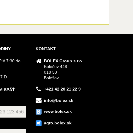
ODINY
KONTAKT
IA 7:30 do
BOLEX Group s.r.o.
Bolešov 448
018 53
 7 D
Bolešov
+421 42 20 21 22 9
M SPÄŤ
info@bolex.sk
www.bolex.sk
agro.bolex.sk