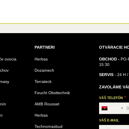
PARTNERI
OTVÁRACIE H
če ovocia
Herbas
OBCHOD -
PO-P
15:30
echov
Dozamech
SERVIS
- 24 H /
omasy
Terrateck
ZAVOLÁME VÁ
Feucht Obsttechnik
VÁŠ TELEFÓN
lnín
AMB Rousset
+244
ín
Herbas
VÁŠ E-MAIL
Technomasbud