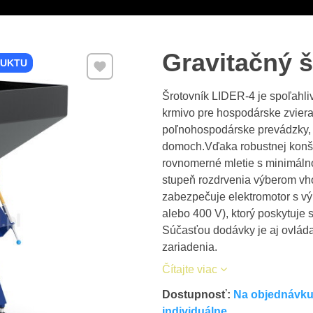
Gravitačný 
Pridať k Obľúbeným
DUKTU
Šrotovník LIDER-4 je spoľahliv
krmivo pre hospodárske zviera
poľnohospodárske prevádzky, a
domoch.Vďaka robustnej konšt
rovnomerné mletie s minimálno
stupeň rozdrvenia výberom vh
zabezpečuje elektromotor s vý
alebo 400 V), ktorý poskytuje 
Súčasťou dodávky je aj ovláda
zariadenia.
Čítajte viac
Dostupnosť:
Na objednávku 
individuálne