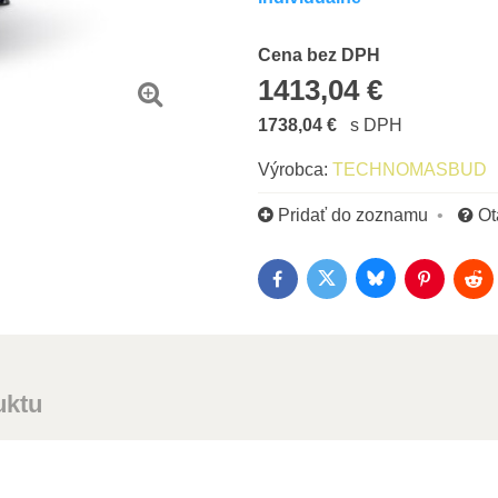
Cena s DPH
Cena bez DPH
1413,04 €
1738,04 €
s DPH
Výrobca:
TECHNOMASBUD
Pridať do zoznamu
Ot
Bluesky
Twitter
Facebook
Pinterest
Red
uktu