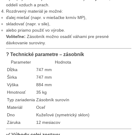
oddelí vzduch a prach.
Rozdrvený materiál je možné:
ďalej miešať (napr. v miešačke krmív MP),
skladovať (napr. v sile),
alebo priamo použiť vo výrobe.
Voliteľne:
Zásobník možno osadiť váhami pre presné
dávkovanie suroviny.
?
Technické parametre – zásobník
Parameter
Hodnota
Dĺžka
747 mm
Šírka
747 mm
Výška
884 mm
Hmotnosť
35 kg
Typ zariadenia
Zásobník surovín
Materiál
Oceľ
Dno
Kužeľové (symetrický sklon)
Záruka
12 mesiacov
✅
Výhody celej zostavy