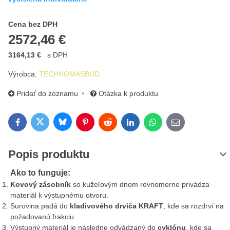
Cena s DPH
Cena bez DPH
2572,46 €
3164,13 €
s DPH
Výrobca:
TECHNOMASBUD
Pridať do zoznamu
Otázka k produktu
Bluesky
Twitter
Facebook
Pinterest
Reddit
LinkedIn
WhatsApp
E-mail
Popis produktu
Ako to funguje:
Kovový zásobník
so kužeľovým dnom rovnomerne privádza
materiál k výstupnému otvoru.
Surovina padá do
kladivového drviča KRAFT
, kde sa rozdrví na
požadovanú frakciu.
Výstupný materiál je následne odvádzaný do
cyklónu
, kde sa