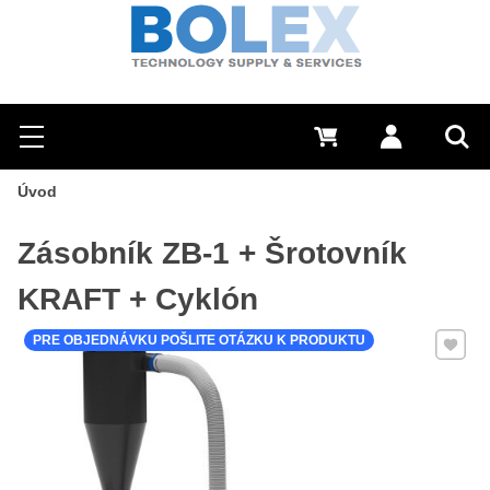
Hľadať
0 €
Prihlásiť sa
Menu
Vyh
Úvod
Zásobník ZB‑1 + Šrotovník
KRAFT + Cyklón
Pridať 
PRE OBJEDNÁVKU POŠLITE OTÁZKU K PRODUKTU