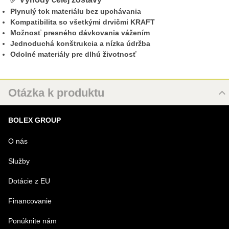
Plynulý tok materiálu bez upchávania
Kompatibilita so všetkými drvičmi KRAFT
Možnosť presného dávkovania vážením
Jednoduchá konštrukcia a nízka údržba
Odolné materiály pre dlhú životnosť
Otázka k produktu
Nová otázka k produktu
BOLEX GROUP
MENO
O nás
Služby
VÁŠ E-MAIL
Dotácie z EU
Financovanie
VAŠA OTÁZKA K PRODUKTU
Ponúknite nám