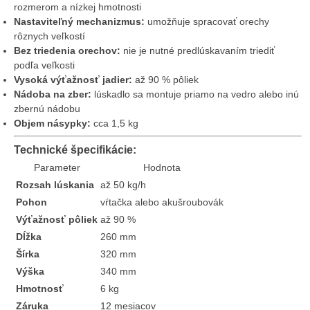
rozmerom a nízkej hmotnosti
Nastaviteľný mechanizmus:
umožňuje spracovať orechy
rôznych veľkostí
Bez triedenia orechov:
nie je nutné predlúskavaním triediť
podľa veľkosti
Vysoká výťažnosť jadier:
až 90 % pôliek
Nádoba na zber:
lúskadlo sa montuje priamo na vedro alebo inú
zbernú nádobu
Objem násypky:
cca 1,5 kg
Technické špecifikácie:
Parameter
Hodnota
Rozsah lúskania
až 50 kg/h
Pohon
vŕtačka alebo akušroubovák
Výťažnosť pôliek
až 90 %
Dĺžka
260 mm
Šírka
320 mm
Výška
340 mm
Hmotnosť
6 kg
Záruka
12 mesiacov