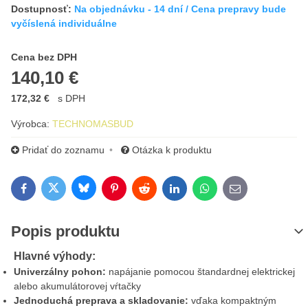
Dostupnosť:
Na objednávku - 14 dní / Cena prepravy bude
vyčíslená individuálne
Cena s DPH
Cena bez DPH
140,10 €
172,32 €
s DPH
Výrobca:
TECHNOMASBUD
Pridať do zoznamu
Otázka k produktu
Bluesky
Twitter
Facebook
Pinterest
Reddit
LinkedIn
WhatsApp
E-mail
Popis produktu
Hlavné výhody:
Univerzálny pohon:
napájanie pomocou štandardnej elektrickej
alebo akumulátorovej vŕtačky
Jednoduchá preprava a skladovanie:
vďaka kompaktným