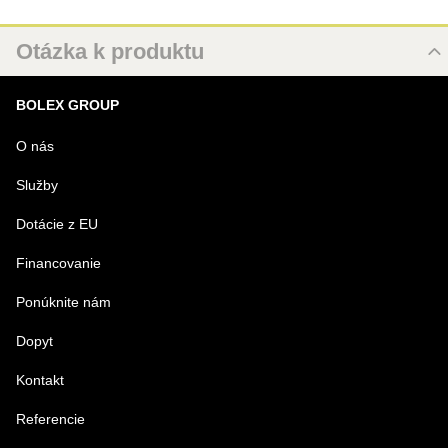
Otázka k produktu
Nová otázka k produktu
BOLEX GROUP
MENO
O nás
Služby
VÁŠ E-MAIL
Dotácie z EU
Financovanie
VAŠA OTÁZKA K PRODUKTU
Ponúknite nám
Dopyt
Kontakt
Referencie
Odoslať