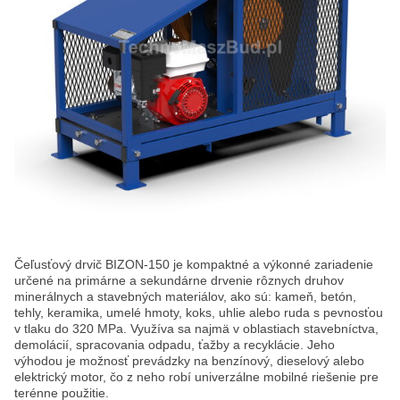
Čeľusťový drvič BIZON-150 je kompaktné a výkonné zariadenie
určené na primárne a sekundárne drvenie rôznych druhov
minerálnych a stavebných materiálov, ako sú: kameň, betón,
tehly, keramika, umelé hmoty, koks, uhlie alebo ruda s pevnosťou
v tlaku do 320 MPa. Využíva sa najmä v oblastiach stavebníctva,
demolácií, spracovania odpadu, ťažby a recyklácie. Jeho
výhodou je možnosť prevádzky na benzínový, dieselový alebo
elektrický motor, čo z neho robí univerzálne mobilné riešenie pre
terénne použitie.