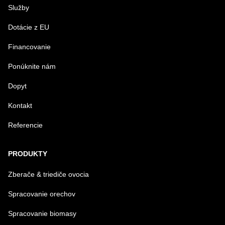
Služby
VÁŠ E-MAIL
Dotácie z EU
Financovanie
VAŠA OTÁZKA K PRODUKTU
Ponúknite nám
Dopyt
Kontakt
Referencie
Odoslať
PRODUKTY
Zberače & triediče ovocia
Spracovanie orechov
Spracovanie biomasy