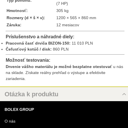
Typ pohonu:
(7 HP)
Hmotnosť:
305 kg
Rozmery (d × š × v):
1200 × 565 × 860 mm
Záruka:
12 mesiacov
Príslušenstvo a náhradné diely:
Pracovná časť drviča BIZON-150:
11 010 PLN
Čeľusťový kotúč / disk:
860 PLN
Možnosť testovania:
Drvenie vášho materiálu je možné bezplatne otestovať
u nás
na sklade. Získate reálny prehľad o výstupe a efektivite
zariadenia.
Otázka k produktu
Nová otázka k produktu
BOLEX GROUP
MENO
O nás