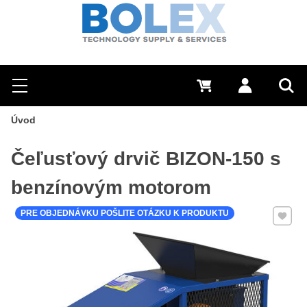
Hľadať
0 €
Prihlásiť sa
Menu
Vyh
Úvod
Čeľusťový drvič BIZON-150 s
benzínovým motorom
Pridať 
PRE OBJEDNÁVKU POŠLITE OTÁZKU K PRODUKTU