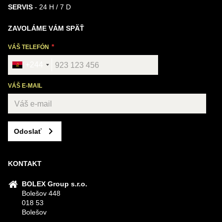
SERVIS
- 24 H / 7 D
ZAVOLÁME VÁM SPÄŤ
VÁŠ TELEFÓN
+244
VÁŠ E-MAIL
Odoslať
KONTAKT
BOLEX Group s.r.o.
Bolešov 448
018 53
Bolešov