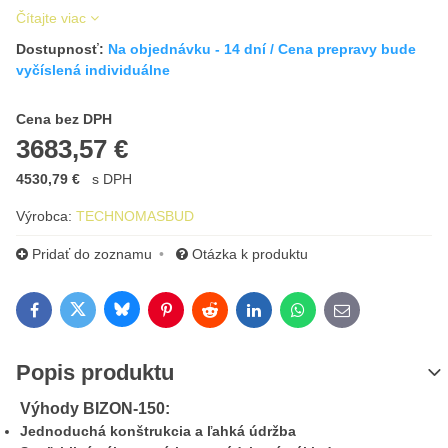
Čítajte viac
Dostupnosť:
Na objednávku - 14 dní / Cena prepravy bude
vyčíslená individuálne
Cena s DPH
Cena bez DPH
3683,57 €
4530,79 €
s DPH
Výrobca:
TECHNOMASBUD
Pridať do zoznamu
Otázka k produktu
Bluesky
Twitter
Facebook
Pinterest
Reddit
LinkedIn
WhatsApp
E-mail
Popis produktu
Výhody BIZON-150:
Jednoduchá konštrukcia a ľahká údržba