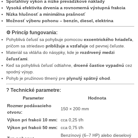
Spoľahlivý výkon a nízke prevádzkové náklady
Vysoká efektivita drvenia a rovnomerná výstupná frakcia
Nízka hlučnosť a minimálna prašnosť
Možnosť výberu pohonu – benzín, diesel, elektrina
⚙️
Princíp fungovania:
Pohyblivá čeľusť sa pohybuje pomocou
excentrického hriadeľa
,
pričom sa striedavo
približuje a vzďaľuje
od pevnej čeľuste.
Materiál sa vkláňa do násypky, kde je
rozdrvený medzi
čeľusťami
.
Keď sa pohyblivá čeľusť odtiahne,
drcené častice vypadnú
cez
spodný výsyp.
Pohyb je pružinovo tlmený pre
plynulý spätný chod
.
?
Technické parametre:
Parameter
Hodnota
Rozmer podávacieho
150 × 200 mm
otvoru:
Výkon pri frakcii 10 mm:
cca 0,25 t/h
Výkon pri frakcii 50 mm:
cca 0,75 t/h
Benzínový (6–7 HP) alebo dieselový