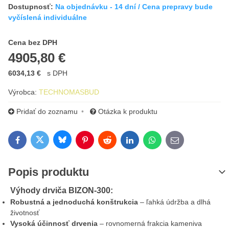
Dostupnosť:
Na objednávku - 14 dní / Cena prepravy bude
vyčíslená individuálne
Cena s DPH
Cena bez DPH
4905,80 €
6034,13 €
s DPH
Výrobca:
TECHNOMASBUD
Pridať do zoznamu
Otázka k produktu
Bluesky
Twitter
Facebook
Pinterest
Reddit
LinkedIn
WhatsApp
E-mail
Popis produktu
Výhody drviča BIZON-300:
Robustná a jednoduchá konštrukcia
– ľahká údržba a dlhá
životnosť
Vysoká účinnosť drvenia
– rovnomerná frakcia kameniva