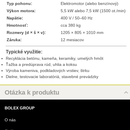
Typ pohonu:
Elektromotor (alebo benzínový)
Výkon motora:
5,5 kW alebo 7,5 kW (1500 ot./min)
Napätie:
400 V / 50–60 Hz
Hmotnosť:
cca 380 kg
Rozmery (d × š × v):
1205 × 805 × 1010 mm
Záruka:
12 mesiacov
Typické využitie:
Recyklácia betónu, kameňa, keramiky, umelých hmôt
Ťažba a predúprava rúd, uhlia a koksu
Výroba kameniva, podkladových vrstiev, štrku
Dielne, testovacie laboratóriá, stavebné prevádzky
Otázka k produktu
Nová otázka k produktu
BOLEX GROUP
MENO
O nás