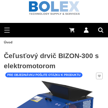
Hľadať
0 €
Prihlásiť sa
Menu
Vyh
Úvod
Čeľusťový drvič BIZON-300 s
elektromotorom
Pridať 
PRE OBJEDNÁVKU POŠLITE OTÁZKU K PRODUKTU