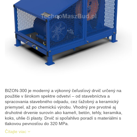
BIZON-300 je moderný a výkonný čeľusťový drvič určený na
použitie v širokom spektre odvetví – od stavebníctva a
spracovania stavebného odpadu, cez ťažobný a keramický
priemysel, až po chemickú výrobu. Vhodný pre prvotné aj
druhotné drvenie surovín ako kameň, betón, tehly, keramika,
koks, uhlie či plasty. Drvič si spoľahlivo poradí s materiálmi s
tlakovou pevnosťou do 320 MPa.
Čítajte viac