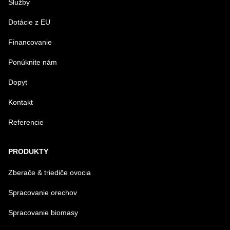
Služby
VÁŠ E-MAIL
Dotácie z EU
Financovanie
VAŠA OTÁZKA K PRODUKTU
Ponúknite nám
Dopyt
Kontakt
Referencie
Odoslať
PRODUKTY
Zberače & triediče ovocia
Spracovanie orechov
Spracovanie biomasy