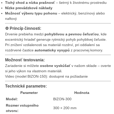
Tichý chod a nízka prašnosť
– šetrný k životnému prostrediu
Nízke prevádzkové náklady
Možnosť výberu typu pohonu
– elektrický, benzínový alebo
naftový
⚙️
Princíp činnosti:
Drvenie prebieha medzi
pohyblivou a pevnou čeľusťou
, kde
excentrický hriadeľ generuje rytmický pohyb pohyblivej čeľuste.
Pri znížení vzdialenosti sa materiál rozdrví, pri oddialení sa
rozdrvené častice
automaticky vysypú
z pracovnej komory.
Možnosť testovania:
Zariadenie si môžete
osobne vyskúšať
v našom sklade – overte
si jeho výkon na vlastnom materiáli.
Video (model BIZON-150): dostupné na požiadanie
Technické parametre:
Parameter
Hodnota
Model:
BIZON-300
Rozmer vstupného
300 × 200 mm
otvoru: