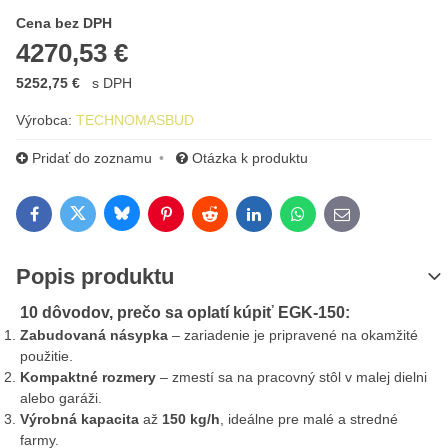
Cena s DPH
Cena bez DPH
4270,53 €
5252,75 €
s DPH
Výrobca:
TECHNOMASBUD
Pridať do zoznamu
Otázka k produktu
Bluesky
Twitter
Facebook
Pinterest
Reddit
LinkedIn
WhatsApp
E-mail
Popis produktu
10 dôvodov, prečo sa oplatí kúpiť EGK-150:
Zabudovaná násypka
– zariadenie je pripravené na okamžité
použitie.
Kompaktné rozmery
– zmestí sa na pracovný stôl v malej dielni
alebo garáži.
Výrobná kapacita
až
150 kg/h
, ideálne pre malé a stredné
farmy.