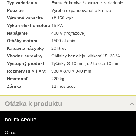
Typ zariadenia
Extrudér krmiva / extrúzne zariadenie
Použitie
Výroba expandovaného krmiva
Výrobná kapacita
až 150 kg/h
Výkon elektromotora
15 kW
Napájanie
400 V (trojfázové)
Otáčky motora
1500 ot./min
Kapacita násypky
20 litrov
Vhodné suroviny
Obilniny bez oleja, vlhkosť 15–25 %
Výstupný produkt
Tyčinky Ø 10 mm, dĺžka cca 10 mm
Rozmery (d × š × v)
930 × 870 × 940 mm
Hmotnosť
220 kg
Záruka
12 mesiacov
Otázka k produktu
Nová otázka k produktu
BOLEX GROUP
MENO
O nás