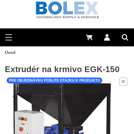
Hľadať
0 €
Prihlásiť sa
Menu
Vyh
Úvod
Extrudér na krmivo EGK-150
Pridať 
PRE OBJEDNÁVKU POŠLITE OTÁZKU K PRODUKTU