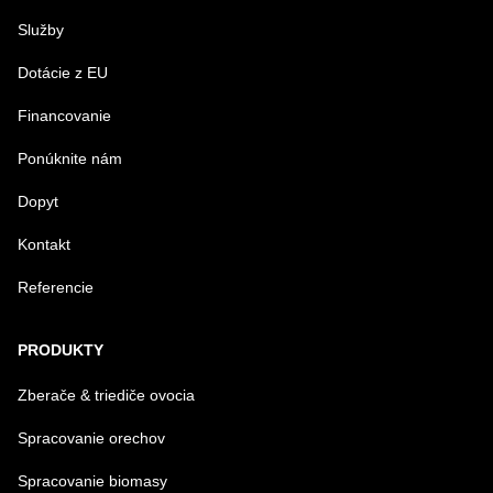
Služby
VÁŠ E-MAIL
Dotácie z EU
Financovanie
VAŠA OTÁZKA K PRODUKTU
Ponúknite nám
Dopyt
Kontakt
Referencie
Odoslať
PRODUKTY
Zberače & triediče ovocia
Spracovanie orechov
Spracovanie biomasy