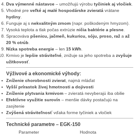
Dva výmenné nástavce
– umožňujú výrobu
tyčiniek aj vločiek
.
Vhodné pre
veľké aj malé hospodárske zvieratá
vrátane
hydiny
.
Funguje aj s
nekvalitným zrnom
(napr. poškodeným hmyzom).
Vysoká teplota a tlak počas extrúzie
ničia baktérie a plesne
.
Spracováva
pšenicu, jačmeň, kukuricu, sóju, proso, raž
a
až
20 % otrúb
.
Nízka spotreba energie
– len
15 kWh
.
Krmivo je
lepšie stráviteľné
, znižuje sa jeho spotreba a
zvyšuje
užitkovosť
.
Výživové a ekonomické výhody:
Zníženie chorobnosti zvierat
, najmä mláďat
Vyšší prírastok živej hmotnosti a dojivosti
Zníženie plytvania krmivom
– zvieratá nevyberajú iba obilie
Efektívne využitie surovín
– menšie dávky postačujú na
zasýtenie
Zvýšená stráviteľnosť
vďaka forme tyčiniek a vločiek
Technické parametre – EGK-150
Parameter
Hodnota