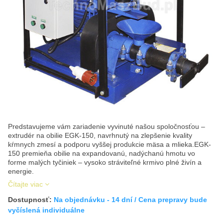
Predstavujeme vám zariadenie vyvinuté našou spoločnosťou –
extrudér na obilie EGK-150, navrhnutý na zlepšenie kvality
kŕmnych zmesí a podporu vyššej produkcie mäsa a mlieka.EGK-
150 premieňa obilie na expandovanú, nadýchanú hmotu vo
forme malých tyčiniek – vysoko stráviteľné krmivo plné živín a
energie.
Čítajte viac
Dostupnosť:
Na objednávku - 14 dní / Cena prepravy bude
vyčíslená individuálne