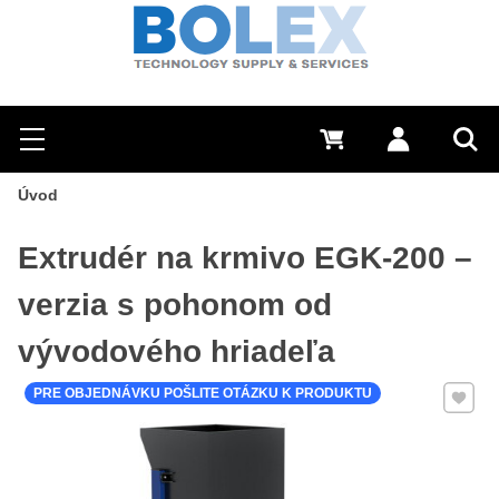
Hľadať
0 €
Prihlásiť sa
Menu
Vyh
Úvod
Extrudér na krmivo EGK-200 –
verzia s pohonom od
vývodového hriadeľa
Pridať 
PRE OBJEDNÁVKU POŠLITE OTÁZKU K PRODUKTU