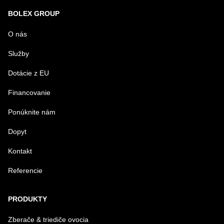
Nová otázka k produktu
BOLEX GROUP
MENO
O nás
Služby
VÁŠ E-MAIL
Dotácie z EU
Financovanie
VAŠA OTÁZKA K PRODUKTU
Ponúknite nám
Dopyt
Kontakt
Referencie
Odoslať
PRODUKTY
Zberače & triediče ovocia