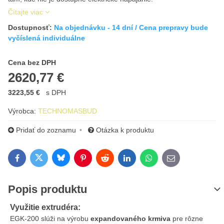
Čítajte viac
Dostupnosť:
Na objednávku - 14 dní / Cena prepravy bude
vyčíslená individuálne
Cena s DPH
Cena bez DPH
2620,77 €
3223,55 €
s DPH
Výrobca:
TECHNOMASBUD
Pridať do zoznamu
Otázka k produktu
Bluesky
Twitter
Facebook
Pinterest
Reddit
LinkedIn
WhatsApp
E-mail
Popis produktu
Využitie extrudéra:
EGK-200 slúži na výrobu
expandovaného krmiva
pre rôzne