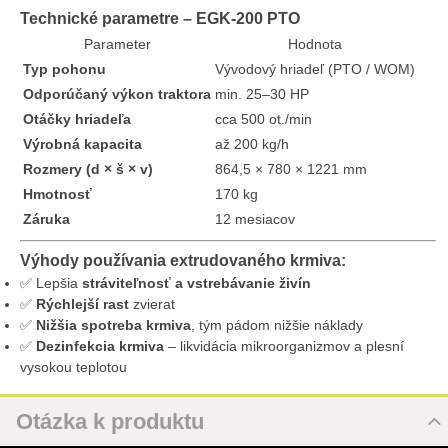
Technické parametre – EGK-200 PTO
Parameter
Hodnota
Typ pohonu
Vývodový hriadeľ (PTO / WOM)
Odporúčaný výkon traktora
min. 25–30 HP
Otáčky hriadeľa
cca 500 ot./min
Výrobná kapacita
až 200 kg/h
Rozmery (d × š × v)
864,5 × 780 × 1221 mm
Hmotnosť
170 kg
Záruka
12 mesiacov
Výhody používania extrudovaného krmiva:
✅ Lepšia
stráviteľnosť a vstrebávanie živín
✅
Rýchlejší rast
zvierat
✅
Nižšia spotreba krmiva
, tým pádom nižšie náklady
✅
Dezinfekcia krmiva
– likvidácia mikroorganizmov a plesní
vysokou teplotou
Otázka k produktu