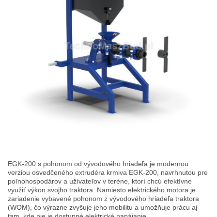
EGK-200 s pohonom od vývodového hriadeľa je modernou
verziou osvedčeného extrudéra krmiva EGK-200, navrhnutou pre
poľnohospodárov a užívateľov v teréne, ktorí chcú efektívne
využiť výkon svojho traktora. Namiesto elektrického motora je
zariadenie vybavené pohonom z vývodového hriadeľa traktora
(WOM), čo výrazne zvyšuje jeho mobilitu a umožňuje prácu aj
tam, kde nie je dostupné elektrické napájanie.