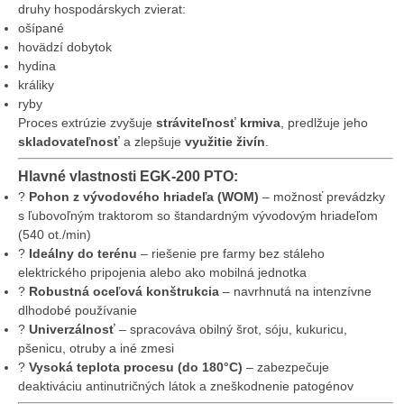
druhy hospodárskych zvierat:
ošípané
hovädzí dobytok
hydina
králiky
ryby
Proces extrúzie zvyšuje
stráviteľnosť krmiva
, predlžuje jeho
skladovateľnosť
a zlepšuje
využitie živín
.
Hlavné vlastnosti EGK-200 PTO:
?
Pohon z vývodového hriadeľa (WOM)
– možnosť prevádzky
s ľubovoľným traktorom so štandardným vývodovým hriadeľom
(540 ot./min)
?
Ideálny do terénu
– riešenie pre farmy bez stáleho
elektrického pripojenia alebo ako mobilná jednotka
?️
Robustná oceľová konštrukcia
– navrhnutá na intenzívne
dlhodobé používanie
?
Univerzálnosť
– spracováva obilný šrot, sóju, kukuricu,
pšenicu, otruby a iné zmesi
?
Vysoká teplota procesu (do 180°C)
– zabezpečuje
deaktiváciu antinutričných látok a zneškodnenie patogénov