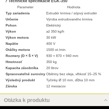
?
Technické špecifikácie EGK-350
Parameter
Hodnota
Typ zariadenia
Extrudér krmiva / sójový extrudér
Určenie
Výroba extrudovaného krmiva
Pohon
Elektrický
Výkon
až 350 kg/h
Výkon motora
30 kW
Napätie
400 V
Otáčky motora
1500 ot./min.
Rozmery (D × Š × V)
930 × 870 × 940 mm
Hmotnosť
350 kg
Kapacita zásobníka
20 litrov
Spracovateľné suroviny
Obilniny bez oleja, vlhkosť 15–25 %
Výsledný produkt
Tyčinky Ø 10 mm, dĺžka 10 mm
Záruka
12 mesiacov
Otázka k produktu
Nová otázka k produktu