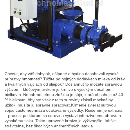
Chcete, aby váš dobytok, ošípané a hydina dosahovali vysoké
prírastky hmotnosti? Túžite po hojných dodávkach mlieka od kráv
a kvalitných vajciach od sliepok? Dosiahnuť to môžete správnou
výživou – kľúčovým prvkom je krmivo s vysokým obsahom
bielkovín. Nenahraditeľnou zložkou je sója, ktorá obsahuje až 40
% bielkovín. Aby ste však z tejto suroviny získali maximálny
úžitok, musíte ju správne spracovať.Kŕmenie zvierat surovou
sójou často neprináša očakávané výsledky. Riešením je extrúzia
– proces, pri ktorom sa surovina vystaví intenzívnemu ohrevu a
vysokému tlaku. Takto upravené krmivo je výživnejšie, ľahšie
stráviteľné, bez škodlivých antinutričných látok a