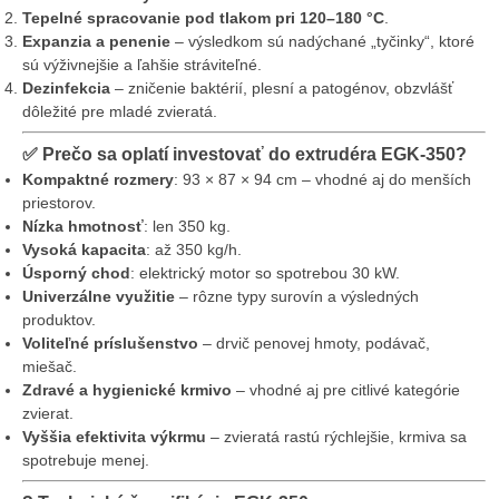
Tepelné spracovanie pod tlakom pri 120–180 °C
.
Expanzia a penenie
– výsledkom sú nadýchané „tyčinky“, ktoré
sú výživnejšie a ľahšie stráviteľné.
Dezinfekcia
– zničenie baktérií, plesní a patogénov, obzvlášť
dôležité pre mladé zvieratá.
✅
Prečo sa oplatí investovať do extrudéra EGK-350?
Kompaktné rozmery
: 93 × 87 × 94 cm – vhodné aj do menších
priestorov.
Nízka hmotnosť
: len 350 kg.
Vysoká kapacita
: až 350 kg/h.
Úsporný chod
: elektrický motor so spotrebou 30 kW.
Univerzálne využitie
– rôzne typy surovín a výsledných
produktov.
Voliteľné príslušenstvo
– drvič penovej hmoty, podávač,
miešač.
Zdravé a hygienické krmivo
– vhodné aj pre citlivé kategórie
zvierat.
Vyššia efektivita výkrmu
– zvieratá rastú rýchlejšie, krmiva sa
spotrebuje menej.