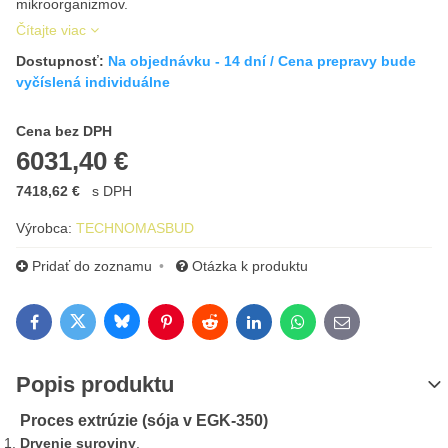
mikroorganizmov.
Čítajte viac
Dostupnosť:
Na objednávku - 14 dní / Cena prepravy bude
vyčíslená individuálne
Cena s DPH
Cena bez DPH
6031,40 €
7418,62 €
s DPH
Výrobca:
TECHNOMASBUD
Pridať do zoznamu
Otázka k produktu
Bluesky
Twitter
Facebook
Pinterest
Reddit
LinkedIn
WhatsApp
E-mail
Popis produktu
Proces extrúzie (sója v EGK-350)
Drvenie suroviny
.