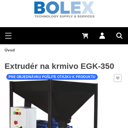
Hľadať
0 €
Prihlásiť sa
Menu
Vyh
Úvod
Extrudér na krmivo EGK-350
Pridať 
PRE OBJEDNÁVKU POŠLITE OTÁZKU K PRODUKTU