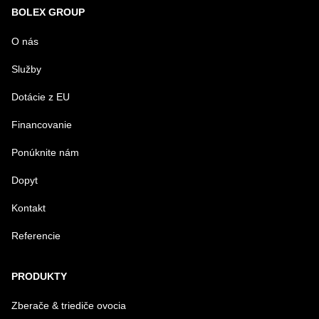
BOLEX GROUP
MENO
O nás
Služby
VÁŠ E-MAIL
Dotácie z EU
Financovanie
VAŠA OTÁZKA K PRODUKTU
Ponúknite nám
Dopyt
Kontakt
Referencie
Odoslať
PRODUKTY
Zberače & triediče ovocia