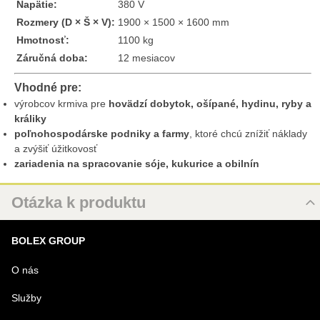
Napätie:
380 V
Rozmery (D × Š × V):
1900 × 1500 × 1600 mm
Hmotnosť:
1100 kg
Záručná doba:
12 mesiacov
Vhodné pre:
výrobcov krmiva pre
hovädzí dobytok, ošípané, hydinu, ryby a
králiky
poľnohospodárske podniky a farmy
, ktoré chcú znížiť náklady
a zvýšiť úžitkovosť
zariadenia na spracovanie sóje, kukurice a obilnín
Otázka k produktu
Nová otázka k produktu
BOLEX GROUP
MENO
O nás
Služby
VÁŠ E-MAIL