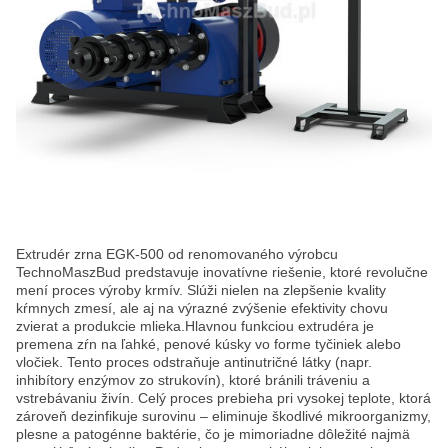
Extrudér zrna EGK-500 od renomovaného výrobcu
TechnoMaszBud predstavuje inovatívne riešenie, ktoré revolučne
mení proces výroby krmív. Slúži nielen na zlepšenie kvality
kŕmnych zmesí, ale aj na výrazné zvýšenie efektivity chovu
zvierat a produkcie mlieka.Hlavnou funkciou extrudéra je
premena zŕn na ľahké, penové kúsky vo forme tyčiniek alebo
vločiek. Tento proces odstraňuje antinutričné látky (napr.
inhibítory enzýmov zo strukovín), ktoré bránili tráveniu a
vstrebávaniu živín. Celý proces prebieha pri vysokej teplote, ktorá
zároveň dezinfikuje surovinu – eliminuje škodlivé mikroorganizmy,
plesne a patogénne baktérie, čo je mimoriadne dôležité najmä