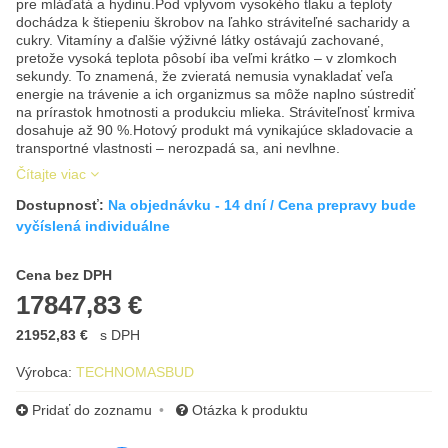
pre mláďatá a hydinu.Pod vplyvom vysokého tlaku a teploty
dochádza k štiepeniu škrobov na ľahko stráviteľné sacharidy a
cukry. Vitamíny a ďalšie výživné látky ostávajú zachované,
pretože vysoká teplota pôsobí iba veľmi krátko – v zlomkoch
sekundy. To znamená, že zvieratá nemusia vynakladať veľa
energie na trávenie a ich organizmus sa môže naplno sústrediť
na prírastok hmotnosti a produkciu mlieka. Stráviteľnosť krmiva
dosahuje až 90 %.Hotový produkt má vynikajúce skladovacie a
transportné vlastnosti – nerozpadá sa, ani nevlhne.
Čítajte viac
Dostupnosť:
Na objednávku - 14 dní / Cena prepravy bude
vyčíslená individuálne
Cena s DPH
Cena bez DPH
17847,83 €
21952,83 €
s DPH
Výrobca:
TECHNOMASBUD
Pridať do zoznamu
Otázka k produktu