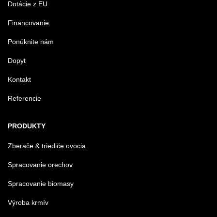
Dotácie z EU
Financovanie
VAŠA OTÁZKA K PRODUKTU
Ponúknite nám
Dopyt
Kontakt
Referencie
Odoslať
PRODUKTY
Zberače & triediče ovocia
Spracovanie orechov
Spracovanie biomasy
Výroba krmív