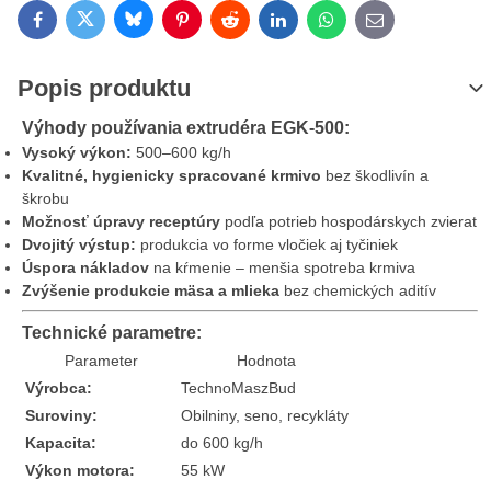
Bluesky
Twitter
Facebook
Pinterest
Reddit
LinkedIn
WhatsApp
E-mail
Popis produktu
Výhody používania extrudéra EGK-500:
Vysoký výkon:
500–600 kg/h
Kvalitné, hygienicky spracované krmivo
bez škodlivín a
škrobu
Možnosť úpravy receptúry
podľa potrieb hospodárskych zvierat
Dvojitý výstup:
produkcia vo forme vločiek aj tyčiniek
Úspora nákladov
na kŕmenie – menšia spotreba krmiva
Zvýšenie produkcie mäsa a mlieka
bez chemických aditív
Technické parametre:
Parameter
Hodnota
Výrobca:
TechnoMaszBud
Suroviny:
Obilniny, seno, recykláty
Kapacita:
do 600 kg/h
Výkon motora:
55 kW