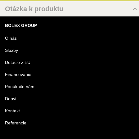
Otázka k produktu
Nová otázka k produktu
BOLEX GROUP
MENO
O nás
Služby
VÁŠ E-MAIL
Dotácie z EU
Financovanie
VAŠA OTÁZKA K PRODUKTU
Ponúknite nám
Dopyt
Kontakt
Referencie
Odoslať