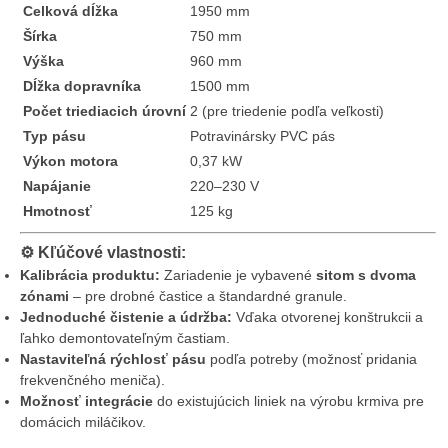
Celková dĺžka
1950 mm
Šírka
750 mm
Výška
960 mm
Dĺžka dopravníka
1500 mm
Počet triediacich úrovní
2 (pre triedenie podľa veľkosti)
Typ pásu
Potravinársky PVC pás
Výkon motora
0,37 kW
Napájanie
220–230 V
Hmotnosť
125 kg
⚙️
Kľúčové vlastnosti:
Kalibrácia produktu:
Zariadenie je vybavené
sitom s dvoma
zónami
– pre drobné častice a štandardné granule.
Jednoduché čistenie a údržba:
Vďaka otvorenej konštrukcii a
ľahko demontovateľným častiam.
Nastaviteľná rýchlosť pásu
podľa potreby (možnosť pridania
frekvenčného meniča).
Možnosť integrácie
do existujúcich liniek na výrobu krmiva pre
domácich miláčikov.