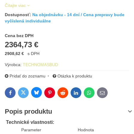
Čítajte viac
Dostupnosť:
Na objednávku - 14 dní / Cena prepravy bude
vyčíslená individuálne
Cena s DPH
Cena bez DPH
2364,73 €
2908,62 €
s DPH
Výrobca:
TECHNOMASBUD
Pridať do zoznamu
Otázka k produktu
Bluesky
Twitter
Facebook
Pinterest
Reddit
LinkedIn
WhatsApp
E-mail
Popis produktu
Technické vlastnosti:
Parameter
Hodnota