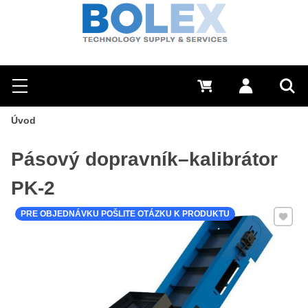
Hľadať
0 €
Prihlásiť sa
Menu
Vyh
Úvod
Pásový dopravník–kalibrátor
PK-2
Pridať 
PRE OBJEDNÁVKU POŠLITE OTÁZKU K PRODUKTU