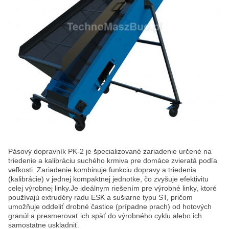
Pásový dopravník PK-2 je špecializované zariadenie určené na
triedenie a kalibráciu suchého krmiva pre domáce zvieratá podľa
veľkosti. Zariadenie kombinuje funkciu dopravy a triedenia
(kalibrácie) v jednej kompaktnej jednotke, čo zvyšuje efektivitu
celej výrobnej linky.Je ideálnym riešením pre výrobné linky, ktoré
používajú extrudéry radu ESK a sušiarne typu ST, pričom
umožňuje oddeliť drobné častice (prípadne prach) od hotových
granúl a presmerovať ich späť do výrobného cyklu alebo ich
samostatne uskladniť.