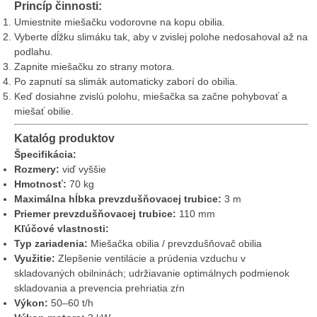
Princíp činnosti:
Umiestnite miešačku vodorovne na kopu obilia.
Vyberte dĺžku slimáku tak, aby v zvislej polohe nedosahoval až na
podlahu.
Zapnite miešačku zo strany motora.
Po zapnutí sa slimák automaticky zaborí do obilia.
Keď dosiahne zvislú polohu, miešačka sa začne pohybovať a
miešať obilie.
Katalóg produktov
Špecifikácia:
Rozmery:
viď vyššie
Hmotnosť:
70 kg
Maximálna hĺbka prevzdušňovacej trubice:
3 m
Priemer prevzdušňovacej trubice:
110 mm
Kľúčové vlastnosti:
Typ zariadenia:
Miešačka obilia / prevzdušňovač obilia
Využitie:
Zlepšenie ventilácie a prúdenia vzduchu v
skladovaných obilninách; udržiavanie optimálnych podmienok
skladovania a prevencia prehriatia zŕn
Výkon:
50–60 t/h