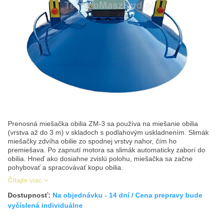
Prenosná miešačka obilia ZM-3 sa používa na miešanie obilia
(vrstva až do 3 m) v skladoch s podlahovým uskladnením. Slimák
miešačky zdvíha obilie zo spodnej vrstvy nahor, čím ho
premiešava. Po zapnutí motora sa slimák automaticky zaborí do
obilia. Hneď ako dosiahne zvislú polohu, miešačka sa začne
pohybovať a spracovávať kopu obilia.
Čítajte viac
Dostupnosť:
Na objednávku - 14 dní / Cena prepravy bude
vyčíslená individuálne