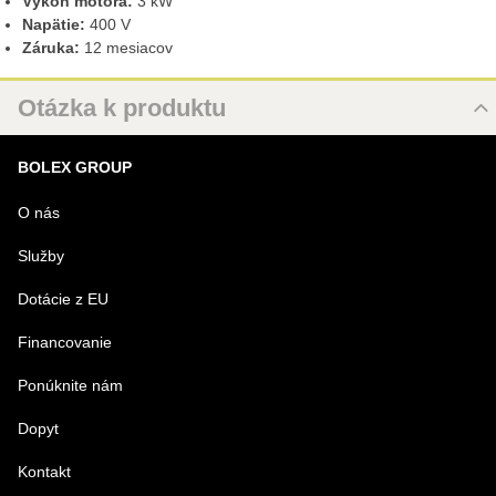
Výkon motora:
3 kW
Napätie:
400 V
Záruka:
12 mesiacov
Otázka k produktu
Nová otázka k produktu
BOLEX GROUP
MENO
O nás
Služby
VÁŠ E-MAIL
Dotácie z EU
Financovanie
VAŠA OTÁZKA K PRODUKTU
Ponúknite nám
Dopyt
Kontakt