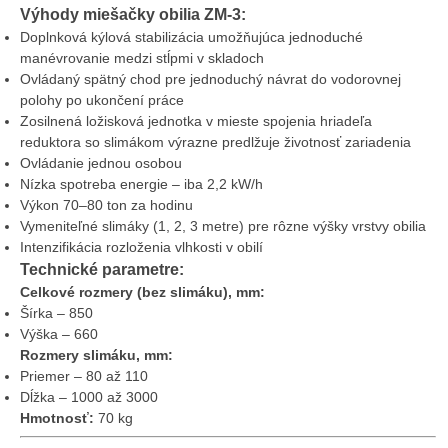
Výhody miešačky obilia ZM-3:
Doplnková kýlová stabilizácia umožňujúca jednoduché
manévrovanie medzi stĺpmi v skladoch
Ovládaný spätný chod pre jednoduchý návrat do vodorovnej
polohy po ukončení práce
Zosilnená ložisková jednotka v mieste spojenia hriadeľa
reduktora so slimákom výrazne predlžuje životnosť zariadenia
Ovládanie jednou osobou
Nízka spotreba energie – iba 2,2 kW/h
Výkon 70–80 ton za hodinu
Vymeniteľné slimáky (1, 2, 3 metre) pre rôzne výšky vrstvy obilia
Intenzifikácia rozloženia vlhkosti v obilí
Technické parametre:
Celkové rozmery (bez slimáku), mm:
Šírka – 850
Výška – 660
Rozmery slimáku, mm:
Priemer – 80 až 110
Dĺžka – 1000 až 3000
Hmotnosť:
70 kg