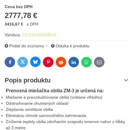
Cena s DPH
Cena bez DPH
2777,78 €
3416,67 €
s DPH
Výrobca:
TECHNOMASBUD
Pridať do zoznamu
Otázka k produktu
Bluesky
Twitter
Facebook
Pinterest
Reddit
LinkedIn
WhatsApp
E-mail
Popis produktu
Prenosná miešačka obilia ZM-3 je určená na:
Miešanie a prevzdušňovanie obilia (vrátane vlhkého)
Odstraňovanie zhutnených oblastí
Zlepšenie ventilácie obilia
Elimináciu ohnísk samovoľného zahrievania
Zníženie teploty obilia zdvíhaním zospodu smerom nahor z hĺbky
až 3 metre