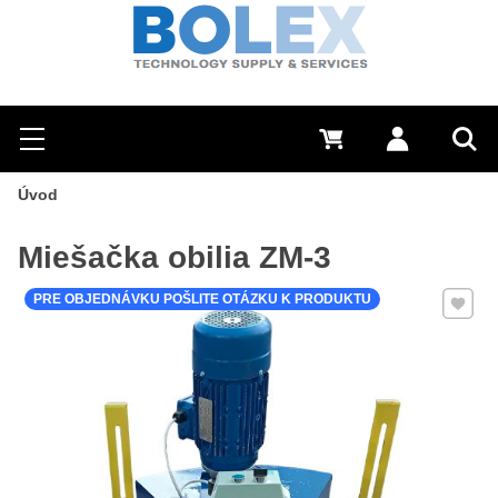
Hľadať
0 €
Prihlásiť sa
Menu
Vyh
Úvod
Miešačka obilia ZM-3
Pridať 
PRE OBJEDNÁVKU POŠLITE OTÁZKU K PRODUKTU